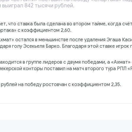
 выиграл 842 тысячи рублей.
т, что ставка была сделана во втором тайме, когда счёт 
артака» с коэффициентом 2,60.
Ахмат» остался в меньшинстве после удаления Эгаша Кас
одаря голу Эсекьеля Барко. Благодаря этой ставке игрок 
аходится в группе лидеров с двумя победами, а «Ахмат» 
мекерской конторы поставил на матч второго тура РПЛ «
 рублей на победу ростовчан с коэффициентом 2,35.