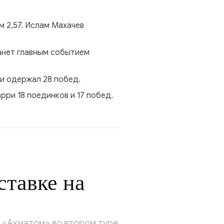
 2,57. Ислам Махачев
анет главным событием
 и одержал 28 побед.
рри 18 поединков и 17 побед.
ставке на
 «Ахматом» во втором туре