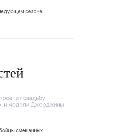
следующем сезоне.
стей
 посетит свадьбу
», и модели Джорджины
 бойцы смешанных