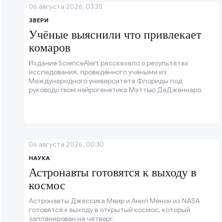
06 августа 2026, 03:35
ЗВЕРИ
Учёные выяснили что привлекает
комаров
Издание ScienceAlert рассказало о результатах
исследования, проведённого учёными из
Международного университета Флориды под
руководством нейрогенетика Мэттью ДеДженнаро.
06 августа 2026, 00:30
НАУКА
Астронавты готовятся к выходу в
космос
Астронавты Джессика Меир и Анил Менон из NASA
готовятся к выходу в открытый космос, который
запланирован на четверг.