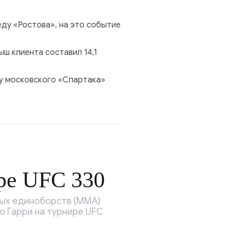
ду «Ростова», на это событие
ш клиента составил 14,1
ду московского «Спартака»
ре UFC 330
ых единоборств (MMA)
 Гарри на турнире UFC