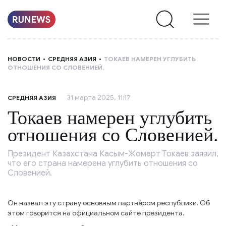
НОВОСТИ
НОВОСТИ
СРЕДНЯЯ АЗИЯ
ТОКАЕВ НАМЕРЕН УГЛУБИТЬ
ОТНОШЕНИЯ СО СЛОВЕНИЕЙ.
РУБРИКИ
31 марта 2025, 11:17
СРЕДНЯЯ АЗИЯ
О
Токаев намерен углубить
НАС
отношения со Словенией.
Президент Казахстана Касым-Жомарт Токаев заявил,
что его страна намерена углубить отношения со
Словенией.
Он назвал эту страну основным партнёром республики. Об
этом говорится на официальном сайте президента.