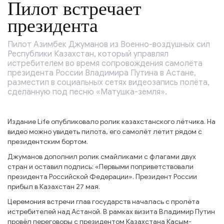
Пилот встречает
президента
Пилот Азимбек Джуманов из Военно-воздушных сил
Республики Казахстан, который управлял
истребителем во время сопровождения самолёта
президента России Владимира Путина в Астане,
разместил в социальных сетях видеозапись полёта,
сделанную под песню «Матушка-земля».
Издание Life опубликовало ролик казахстанского лётчика. На
видео можно увидеть пилота, его самолёт летит рядом с
президентским бортом.
Джуманов дополнил ролик смайликами с флагами двух
стран и оставил подпись: «Первыми поприветствовали
президента Российской Федерации». Президент России
прибыл в Казахстан 27 мая.
Церемония встречи глав государств началась с пролёта
истребителей над Астаной. В рамках визита Владимир Путин
провёл переговоры с президентом Казахстана Касым-