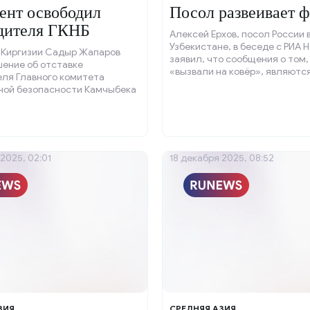
ент освободил
Посол развеивает 
дителя ГКНБ
Алексей Ерхов, посол России 
Узбекистане, в беседе с РИА 
 Киргизии Садыр Жапаров
заявил, что сообщения о том,
ение об отставке
«вызвали на ковёр», являютс
еля Главного комитета
ной безопасности Камчыбека
ак сообщает издание 24KG.
2025, 02:01
18 декабря 2025, 08:52
ЗИЯ
СРЕДНЯЯ АЗИЯ