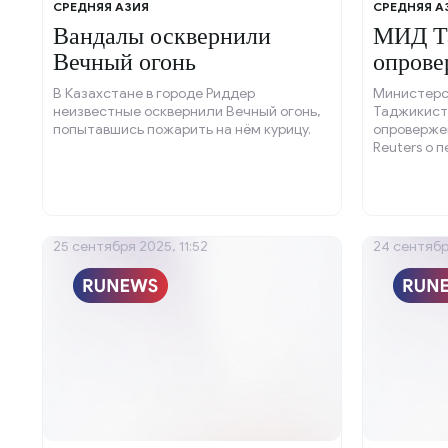
СРЕДНЯЯ АЗИЯ
СРЕДНЯЯ А
Вандалы осквернили
МИД Т
Вечный огонь
опрове
Reuters
В Казахстане в городе Риддер
Министерс
неизвестные осквернили Вечный огонь,
Таджикист
попытавшись пожарить на нём курицу.
опроверже
Reuters о 
Договора 
(ОДКБ) по 
границы с
трагическо
25 сентября 2025, 11:52
24 сентябр