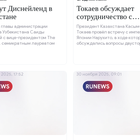
ут Диснейленд в
Токаев обсуждает
стане
сотрудничество с
Императором Япон
е главы администрации
Президент Казахстана Касы
а Узбекистана Саиды
Токаев провёл встречу с имп
й с вице-президентом The
Японии Нарухито, в ходе кото
y, семикратным лауреатом
обсуждались вопросы двусто
мми» Хаймой Вашингтоном
сотрудничества и междунар
сь планы по реализации
повестки.
оектов.
2025, 17:52
30 ноября 2025, 09:01