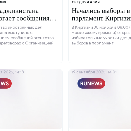
ЗИЯ
СРЕДНЯЯ АЗИЯ
аджикистана
Начались выборы в
ргает сообщения
парламент Киргизи
тво иностранных дел
В Киргизии 30 ноября в 08:00 
ана выступило с
московскому времени) откры
нием сообщений агентства
избирательные участки для 
переговорах с Организацией
выборов в парламент.
о коллективной безопасности
поводу совместной охраны
траны с Афганистаном после
й гибели пяти граждан Китая.
я 2025, 14:18
19 сентября 2025, 14:01