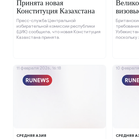
Принята новая
Велико
Конституция Казахстана
визовы
мигран
Пресс-служба Центральной
Британски
избирательной комиссии республики
требования
(ЦИК) сообщила, что новая Конституция
Узбекистан
Казахстана принята.
поскольку 
рабочей си
11 февраля 2026, 16:18
10 февраля
СРЕДНЯЯ АЗИЯ
СРЕДНЯЯ А