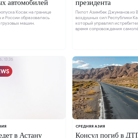
ых автомобилей
президента
ропуска Косак на границе
Пилот Азимбек Джуманов из 
 и России образовалась
воздушных сил Республики Ка
 грузовых машин.
который управлял истребите
время сопровождения самол
президента России Владимир
Астане, разместил в социаль
видеозапись полёта, сделан
песню «Матушка-земля».
, 13:35
24 мая 2026, 04:00
ЗИЯ
СРЕДНЯЯ АЗИЯ
едет в Астану
Консул погиб в ДТ