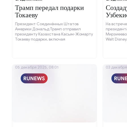
Трамп передал подарки
Создад
Токаеву
Узбеки
Президент Соединённых Штатов
На встреч
Америки Дональд Трамп отправил
президент
президенту Казахстана Касым-Жомарту
Мирзиеево
Токаеву подарки, включая
Walt Disne
символический ключ от Белого дома и
премии «Э
бейсболку с автографом.
обсуждали
крупных пр
05 декабря 2025, 08:01
03 декабря 