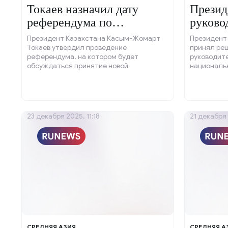
Токаев назначил дату
Презид
референдума по
руково
Конституции
Президент Казахстана Касым-Жомарт
Президент
Токаев утвердил проведение
принял реш
референдума, на котором будет
руководит
обсуждаться принятие новой
националь
конституции государства.
Ташиева, к
23 декабря 2025, 11:18
21 декабря 
СРЕДНЯЯ АЗИЯ
СРЕДНЯЯ А