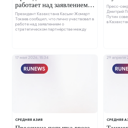
работает над заявлением о
Пресс-сек
союзничестве
Дмитрий П
Президент Казахстана Касым-Жомарт
Путин сов
Токаев сообщил, что лично участвовал в
в Казахста
работе над заявлением о
стратегическом партнёрстве между
Москвой и Астаной.
17 мая 2026, 15:34
29 апреля 2
СРЕДНЯЯ АЗИЯ
СРЕДНЯЯ А