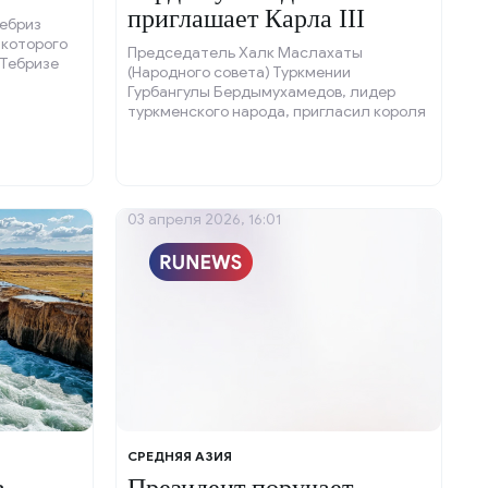
приглашает Карла III
Тебриз
 которого
Председатель Халк Маслахаты
 Тебризе
(Народного совета) Туркмении
Гурбангулы Бердымухамедов, лидер
туркменского народа, пригласил короля
Великобритании Карла III на
празднование 35-летнего юбилея
независимости страны.
03 апреля 2026, 16:01
СРЕДНЯЯ АЗИЯ