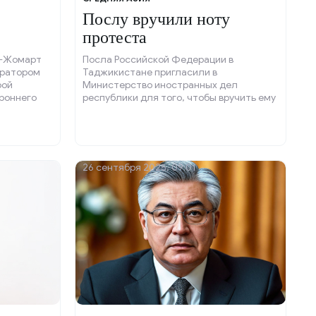
Послу вручили ноту
протеста
ии
м-Жомарт
Посла Российской Федерации в
ератором
Таджикистане пригласили в
рой
Министерство иностранных дел
роннего
республики для того, чтобы вручить ему
одной
ноту протеста после того, как в школе
города Одинцово произошло нападение.
26 сентября 2025, 09:01