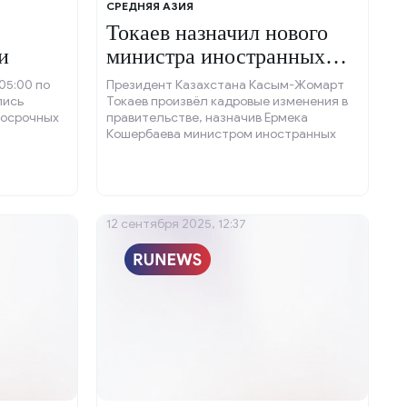
СРЕДНЯЯ АЗИЯ
Токаев назначил нового
и
министра иностранных
дел
(05:00 по
Президент Казахстана Касым-Жомарт
лись
Токаев произвёл кадровые изменения в
досрочных
правительстве, назначив Ермека
Кошербаева министром иностранных
дел.
12 сентября 2025, 12:37