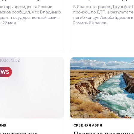
ретарь президента России
В Иране на трассе Джульфа-
есков сообщил, что Владимир
произошло ДТП, в результате
ершит государственный визит
погиб консул Азербайджана в
н 27 мая.
Рамиль Имранов.
026, 13:52
06 апреля 2026, 04:01
ЗИЯ
СРЕДНЯЯ АЗИЯ