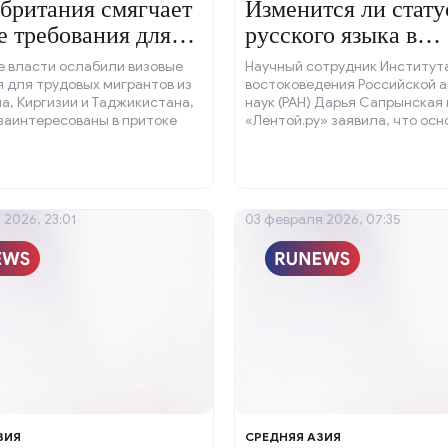
британия смягчает
Изменится ли стату
е требования для
русского языка в
тов
Казахстане
е власти ослабили визовые
Научный сотрудник Институт
 для трудовых мигрантов из
востоковедения Российской 
а, Киргизии и Таджикистана,
наук (РАН) Дарья Сапрынская 
заинтересованы в притоке
«Лентой.ру» заявила, что осн
лы из Средней Азии.
говорить о понижении статус
языка в Казахстане нет.
 2026, 23:01
03 февраля 2026, 07:35
ЗИЯ
СРЕДНЯЯ АЗИЯ