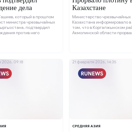
 подтвердил
Прорвало плотину 
дение дела
Казахстане
Ташиев, который в прошлом
Министерство чрезвычайных 
ост министра чрезвычайных
Казахстана информировало в 
Кыргызстана, подтвердил
том, что в Коргалжынском ра
ждения против него
Акмолинской области прорва
 дела.
«Шоптыколь».
 2026, 09:18
21 февраля 2026, 14:35
ЗИЯ
СРЕДНЯЯ АЗИЯ