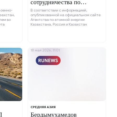
сотрудничества по
безопасности
Военно-
В соответствии с информацией,
захстан,
опубликованной на официальном сайте
лем во
Агентства по атомной энергии
ёта
Казахстана, Россия и Казахстан
а Путина в
утвердили план мероприятий,
ных сетях
направленных на развитие
ную под
межведомственного сотрудничества в
сфере регулирования ядерной и
радиационной безопасности на период с
18 мая 2026, 11:01
2026 по 2030 год.
СРЕДНЯЯ АЗИЯ
П
Бердымухамедов