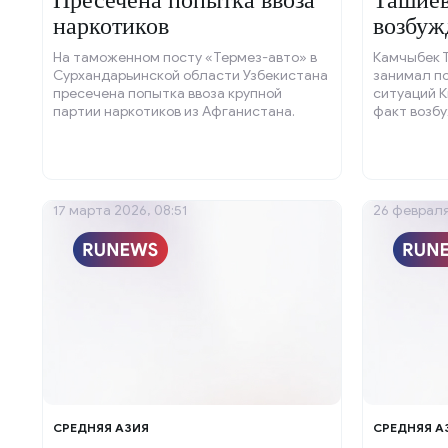
Пресечена попытка ввоза
Ташиев
наркотиков
возбуж
На таможенном посту «Термез-авто» в
Камчыбек 
Сурхандарьинской области Узбекистана
занимал п
пресечена попытка ввоза крупной
ситуаций 
партии наркотиков из Афганистана.
факт возбу
уголовного
17 марта 2026, 08:51
26 февраля
СРЕДНЯЯ АЗИЯ
СРЕДНЯЯ А