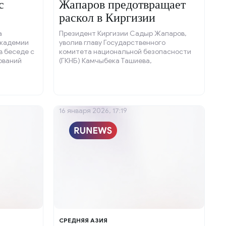
с
Жапаров предотвращает
раскол в Киргизии
а
Президент Киргизии Садыр Жапаров,
академии
уволив главу Государственного
в беседе с
комитета национальной безопасности
ований
(ГКНБ) Камчыбека Ташиева,
а русского
предотвратил возможный внутренний
раскол в стране, действуя на
опережение.
16 января 2026, 17:19
СРЕДНЯЯ АЗИЯ