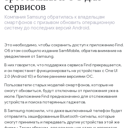
сервисов
Компания Samsung обратилась к владельцам
смартфонов с призывом обновить операционную
систему до последних версий Android.
Это необходимо, чтобы сохранить доступ к приложению Find.
Об этом сообщило издание SamMobile, обратив внимание на
уведомления от Samsung.
В них говорится, что поддержка сервиса Find прекращается,
и он перестанет функционировать на устройствах с One UI
2.0 (Android 10) и более ранними версиями ОС.
Пользователи старых моделей смартфонов, которые не
смогут обновиться, будут отключены от приложения уже в
июле. Приложение Find предназначено для отслеживания
устройств и поиска потерянных гаджетов.
В Samsung пояснили, что даже выключенный телефон будет
отправлять зашифрованные Bluetooth-сигналы, которые
смогут принимать и передавать другие устройства этой же
фирмы. Таким образом, для владельцев старых аппаратов