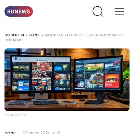
НОВОСТИ
НОВОСТИ
СОФТ
МОНИТОРЫ LG И DELL УСТАНАВЛИВАЮТ
РЕКЛАМУ
РУБРИКИ
О
НАС
Нейросеть
09 июля 2026, 11:18
СОФТ