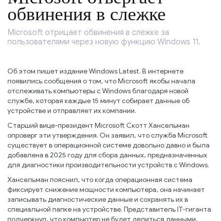
обвинения в слежке
Microsoft отрицает обвинения в слежке за
пользователями через новую функцию Windows 11.
Об этом пишет издание Windows Latest. В интернете
появились сообщения о том, что Microsoft якобы начала
отслеживать компьютеры с Windows благодаря новой
службе, которая каждые 15 минут собирает данные об
устройстве и отправляет их компании.
Старший вице-президент Microsoft Скотт Хансельман
опроверг эти утверждения. Он заявил, что служба Microsoft
существует в операционной системе довольно давно и была
добавлена в 2025 году для сбора данных, предназначенных
для диагностики производительности устройств с Windows.
Хансельман пояснил, что когда операционная система
фиксирует снижение мощности компьютера, она начинает
записывать диагностические данные и сохранять их в
специальной папке на устройстве. Представитель IT-гиганта
подчеркнул, что компьютер не будет делиться данными,