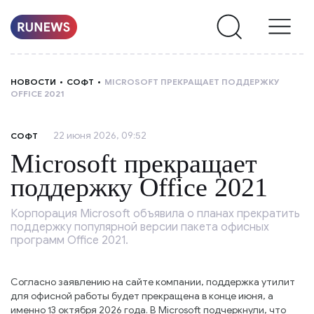
НОВОСТИ
НОВОСТИ
СОФТ
MICROSOFT ПРЕКРАЩАЕТ ПОДДЕРЖКУ
OFFICE 2021
РУБРИКИ
22 июня 2026, 09:52
СОФТ
О
Microsoft прекращает
НАС
поддержку Office 2021
Корпорация Microsoft объявила о планах прекратить
поддержку популярной версии пакета офисных
программ Office 2021.
Согласно заявлению на сайте компании, поддержка утилит
для офисной работы будет прекращена в конце июня, а
именно 13 октября 2026 года. В Microsoft подчеркнули, что