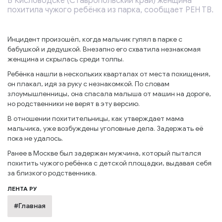
В Кисловодске (Ставропольский край) женщина
похитила чужого ребёнка из парка, сообщает РЕН ТВ.
Инцидент произошёл, когда мальчик гулял в парке с
бабушкой и дедушкой. Внезапно его схватила незнакомая
женщина и скрылась среди толпы.
Ребёнка нашли в нескольких кварталах от места похищения,
он плакал, идя за руку с незнакомкой. По словам
злоумышленницы, она спасала малыша от машин на дороге,
но родственники не верят в эту версию.
В отношении похитительницы, как утверждает мама
мальчика, уже возбуждены уголовные дела. Задержать её
пока не удалось.
Ранее в Москве был задержан мужчина, который пытался
похитить чужого ребёнка с детской площадки, выдавая себя
за близкого родственника.
ЛЕНТА РУ
#Главная