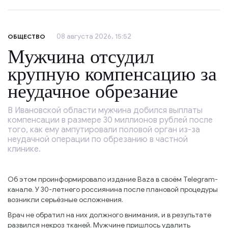
08 августа 2026, 15:52
ОБЩЕСТВО
Мужчина отсудил
крупную компенсацию за
неудачное обрезание
В Ивановской области мужчина добился выплаты
компенсации в размере 30 миллионов рублей после
того, как ему ампутировали половой орган из-за
неудачной операции по обрезанию в частной
клинике.
Об этом проинформировало издание Baza в своём Telegram-
канале. У 30-летнего россиянина после плановой процедуры
возникли серьёзные осложнения.
Врач не обратил на них должного внимания, и в результате
развился некроз тканей. Мужчине пришлось удалить