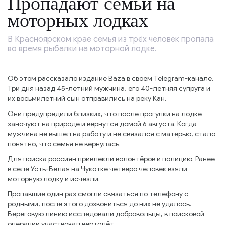
Пропадают семьи на
моторных лодках
В Красноярском крае семья из трёх человек пропала
во время рыбалки на моторной лодке.
Об этом рассказало издание Baza в своём Telegram-канале.
Три дня назад 45-летний мужчина, его 40-летняя супруга и
их восьмилетний сын отправились на реку Кан.
Они предупредили близких, что после прогулки на лодке
заночуют на природе и вернутся домой 6 августа. Когда
мужчина не вышел на работу и не связался с матерью, стало
понятно, что семья не вернулась.
Для поиска россиян привлекли волонтёров и полицию. Ранее
в селе Усть-Белая на Чукотке четверо человек взяли
моторную лодку и исчезли.
Пропавшие один раз смогли связаться по телефону с
родными, после этого дозвониться до них не удалось.
Береговую линию исследовали добровольцы, в поисковой
операции участвовал вертолёт.