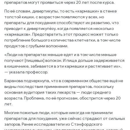
препаратов могут проявиться через 20 лет после курса.
По её словам, дивертикулы, то есть «кармашки» в стенке
толстой кишки, с возрастом появляются у всех, но
препараты для похудения способствуют их развитию, что
приводит к дивертикулёзу, когда появляется несколько
«кармашков». Предотвратить этот процесс может только
потребление большого количества клетчатки, в том числе
продуктов с грубыми волокнами.
«Люди на препаратах меньше едят и в том числе меньше
получают [пищевых] волокон. И пища дольше задерживается
в кишечнике, забивается в эти кармашки и растягивает их»,
— указала профессор.
Баранова подчеркнула, что в современном обществе ещё не
видны последствия применения препаратов, поскольку
основная аудитория таких лекарств — люди среднего
возраста. Проблема, по её прогнозам, обострится через 20
лет.
Многие пожилые люди, которые никогда не принимали
препаратов для похудения, уже сейчас страдают от сильных
запоров. Ранее исследователи из Стэнфордского