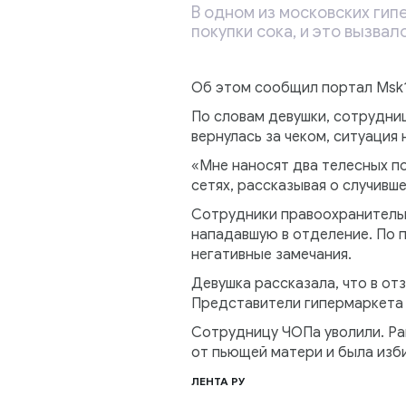
В одном из московских ги
покупки сока, и это вызвал
Об этом сообщил портал Msk1
По словам девушки, сотрудниц
вернулась за чеком, ситуация
«Мне наносят два телесных по
сетях, рассказывая о случивш
Сотрудники правоохранительн
нападавшую в отделение. По п
негативные замечания.
Девушка рассказала, что в от
Представители гипермаркета 
Сотрудницу ЧОПа уволили. Ра
от пьющей матери и была изб
ЛЕНТА РУ