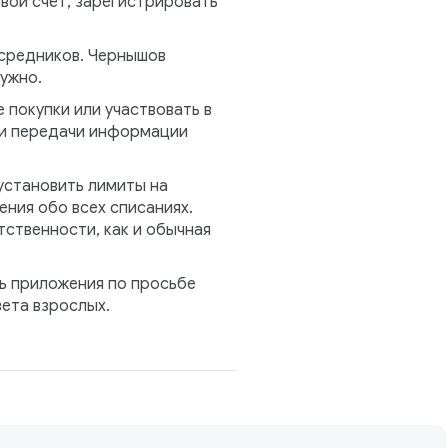
вой счёт, зарегистрировать
осредников. Чернышов
ужно.
покупки или участвовать в
ли передачи информации
установить лимиты на
ения обо всех списаниях.
тственности, как и обычная
ть приложения по просьбе
вета взрослых.