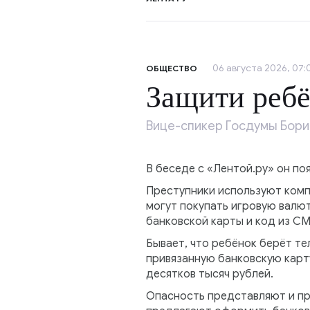
06 августа 2026, 07:
ОБЩЕСТВО
Защити ребё
Вице-спикер Госдумы Бори
В беседе с «Лентой.ру» он по
Преступники используют комп
могут покупать игровую валю
банковской карты и код из С
Бывает, что ребёнок берёт те
привязанную банковскую карту
десятков тысяч рублей.
Опасность представляют и пре