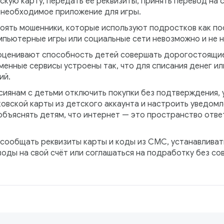
ую карту, передать её реквизиты, принять перевод на с
ы необходимое приложение для игры.
тоять мошенники, которые используют подростков как п
мпьютерные игры или социальные сети невозможно и не н
ценивают способность детей совершать дорогостоящие 
менные сервисы устроены так, что для списания денег и
ий.
иянам с детьми отключить покупки без подтверждения, 
овской карты из детского аккаунта и настроить уведомл
объяснять детям, что интернет — это пространство отве
 сообщать реквизиты карты и коды из СМС, устанавлива
оды на свой счёт или соглашаться на подработку без со