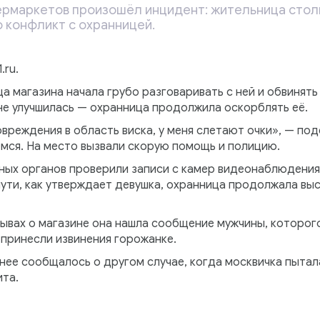
пермаркетов произошёл инцидент: жительница стол
о конфликт с охранницей.
.ru.
а магазина начала грубо разговаривать с ней и обвинять
 не улучшилась — охранница продолжила оскорблять её.
вреждения в область виска, у меня слетают очки», — по
емся. На место вызвали скорую помощь и полицию.
ых органов проверили записи с камер видеонаблюдения
ути, как утверждает девушка, охранница продолжала выс
зывах о магазине она нашла сообщение мужчины, которог
принесли извинения горожанке.
нее сообщалось о другом случае, когда москвичка пытал
ита.