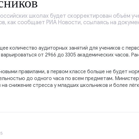
сников
российских школах будет скорректирован объём уч
ов, как сообщает РИА Новости, ссылаясь на докуме
ее количество аудиторных занятий для учеников с перво
 варьироваться от 2966 до 3305 академических часов. Р
 новыми правилами, в первом классе больше не будет но
льностью до одного часа по всем предметам. Министер
 на снижение стресса у младших школьников и более лёг
35