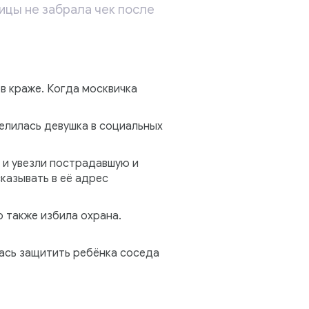
ицы не забрала чек после
 в краже. Когда москвичка
делилась девушка в социальных
 и увезли пострадавшую и
казывать в её адрес
о также избила охрана.
ась защитить ребёнка соседа