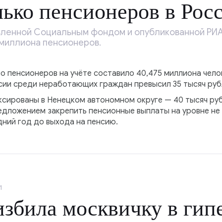
лько пенсионеров в Рос
ленной Социальным фондом и опубликованной РИА 
 миллиона пенсионеров.
во пенсионеров на учёте составило 40,475 миллиона челов
сии среди неработающих граждан превысил 35 тысяч руб
сированы в Ненецком автономном округе — 40 тысяч ру
едложением закрепить пенсионные выплаты на уровне не
дний год до выхода на пенсию.
1
збила москвичку в гип