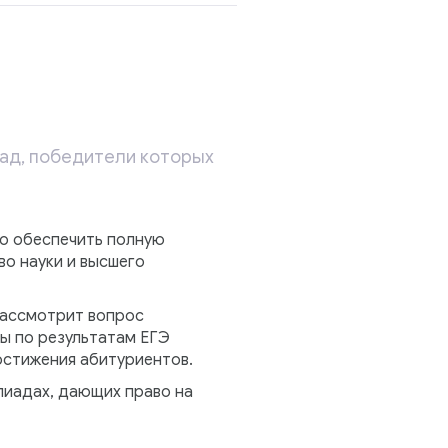
ад, победители которых
но обеспечить полную
во науки и высшего
рассмотрит вопрос
зы по результатам ЕГЭ
остижения абитуриентов.
пиадах, дающих право на