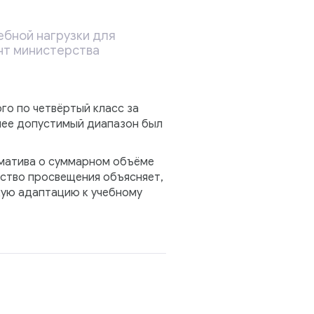
ебной нагрузки для
нт министерства
го по четвёртый класс за
анее допустимый диапазон был
рматива о суммарном объёме
ство просвещения объясняет,
кую адаптацию к учебному