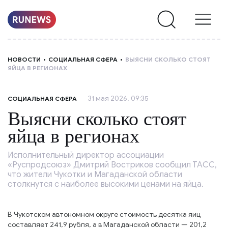
НОВОСТИ
НОВОСТИ
СОЦИАЛЬНАЯ СФЕРА
ВЫЯСНИ СКОЛЬКО СТОЯТ
ЯЙЦА В РЕГИОНАХ
РУБРИКИ
31 мая 2026, 09:35
СОЦИАЛЬНАЯ СФЕРА
О
Выясни сколько стоят
НАС
яйца в регионах
Исполнительный директор ассоциации
«Руспродсоюз» Дмитрий Востриков сообщил ТАСС,
что жители Чукотки и Магаданской области
столкнутся с наиболее высокими ценами на яйца.
В Чукотском автономном округе стоимость десятка яиц
составляет 241,9 рубля, а в Магаданской области — 201,2