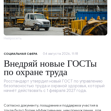
Нейросеть
04 августа 2026, 11:18
СОЦИАЛЬНАЯ СФЕРА
Внедряй новые ГОСТы
по охране труда
Росстандарт утвердил новый ГОСТ по управлению
безопасностью труда и охраной здоровья, который
начнёт действовать с 1 февраля 2027 года.
Согласно документу, поощрение и поддержка участия в
труде будут более эффективными, чем принуждение, для