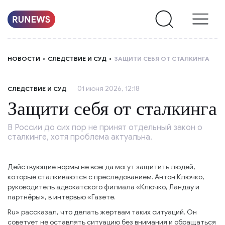
НОВОСТИ
НОВОСТИ
СЛЕДСТВИЕ И СУД
ЗАЩИТИ СЕБЯ ОТ СТАЛКИНГА
РУБРИКИ
01 июня 2026, 12:18
СЛЕДСТВИЕ И СУД
О
Защити себя от сталкинга
НАС
В России до сих пор не принят отдельный закон о
сталкинге, хотя проблема актуальна.
Действующие нормы не всегда могут защитить людей,
которые сталкиваются с преследованием. Антон Ключко,
руководитель адвокатского филиала «Ключко, Ландау и
партнёры», в интервью «Газете.
Ru» рассказал, что делать жертвам таких ситуаций. Он
советует не оставлять ситуацию без внимания и обращаться