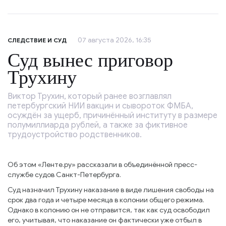
07 августа 2026, 16:35
СЛЕДСТВИЕ И СУД
Суд вынес приговор
Трухину
Виктор Трухин, который ранее возглавлял
петербургский НИИ вакцин и сывороток ФМБА,
осуждён за ущерб, причинённый институту в размере
полумиллиарда рублей, а также за фиктивное
трудоустройство родственников.
Об этом «Ленте.ру» рассказали в объединённой пресс-
службе судов Санкт-Петербурга.
Суд назначил Трухину наказание в виде лишения свободы на
срок два года и четыре месяца в колонии общего режима.
Однако в колонию он не отправится, так как суд освободил
его, учитывая, что наказание он фактически уже отбыл в