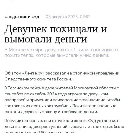
06 августа 2026, 09:52
СЛЕДСТВИЕ И СУД
Девушек похищали и
вымогали деньги
В Москве четыре девушки сообщили в полицию о
похитителях, которые вымогали у них деньги.
Об этом «Ленте.ру» рассказали в столичном управлении
Следственного комитета России.
В Таганском районе двое жителей Московской области с
сентября по октябрь 2024 года угрожали девушкам
расправой и применяли психологическое насилие, чтобы
заставить их сесть в автомобиль. Похитители насильно
сажали девушек в машину и требовали деньги.
Получив наличные, они отпускали жертв. Суд установил
девять эпизодов преступлений, в результате которых было
похищено более 750 тысяч рублей.