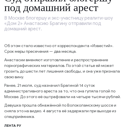
под домашний арест
В Москве блогершу и экс-участницу реалити-шоу
«Дом 2» Анастасию Брагину отправили под
домашний арест.
Об этом стало известно от корреспондента «Известий».
Срок меры пресечения — два месяца.
Анастасии вменяют изготовление и распространение
порнографических материалов. По этой статье ей может
грозить до шести лет лишения свободы, и она уже признала
свою вину.
Ранее, 21 июля, суд назначил Брагиной 14 суток
административного ареста за то, что она гуляла голой по
Москве. До этого её оштрафовали на четыре тысячи рублей.
Девушка прошла обнажённой по Волоколамскому шоссе и
сняла это на видео. 4 августа её задержали при выходе из
спецприёмника.
ЛЕНТА РУ