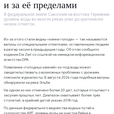
и за её пределами
В федеральной земле Саксония на востоке Германии
уровень воды во многих реках упал до критически
низких отметок.
Из-за этого стали видны «камни голода» — так называются
валуны со специальными отметками, оставленными людьми
в разгар засухи в предыдущие годы. Об этом сообщило
издание Die Zeit со ссылкой на немецкое информационное
агентство DPA.
Появление «голодных камней» из-под воды может
свидетельствовать о возможных проблемах с урожаем,
пояснили журналисты. В августе 2026 года подобные валуны
обнаружили на реке Эльба.
На одном из них отмечено более 20 дат, которые отсылают к
засухам прошлых лет. Диапазон охватывает более трёх
столетий, а крайней датой указан 2018 год.
По данным федерального ведомства водных путей и
судоходства ФРГ, уровень воды на участке Рейна в