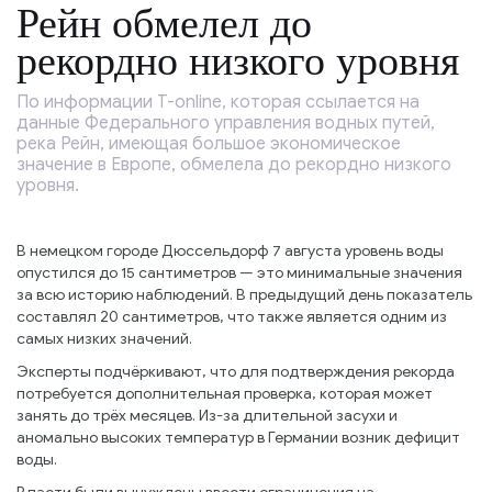
Рейн обмелел до
рекордно низкого уровня
По информации T-online, которая ссылается на
данные Федерального управления водных путей,
река Рейн, имеющая большое экономическое
значение в Европе, обмелела до рекордно низкого
уровня.
В немецком городе Дюссельдорф 7 августа уровень воды
опустился до 15 сантиметров — это минимальные значения
за всю историю наблюдений. В предыдущий день показатель
составлял 20 сантиметров, что также является одним из
самых низких значений.
Эксперты подчёркивают, что для подтверждения рекорда
потребуется дополнительная проверка, которая может
занять до трёх месяцев. Из-за длительной засухи и
аномально высоких температур в Германии возник дефицит
воды.