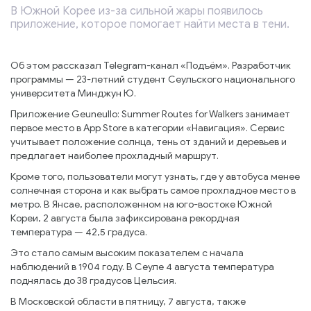
В Южной Корее из-за сильной жары появилось
приложение, которое помогает найти места в тени.
Об этом рассказал Telegram-канал «Подъём». Разработчик
программы — 23-летний студент Сеульского национального
университета Минджун Ю.
Приложение Geuneullo: Summer Routes for Walkers занимает
первое место в App Store в категории «Навигация». Сервис
учитывает положение солнца, тень от зданий и деревьев и
предлагает наиболее прохладный маршрут.
Кроме того, пользователи могут узнать, где у автобуса менее
солнечная сторона и как выбрать самое прохладное место в
метро. В Янсае, расположенном на юго-востоке Южной
Кореи, 2 августа была зафиксирована рекордная
температура — 42,5 градуса.
Это стало самым высоким показателем с начала
наблюдений в 1904 году. В Сеуле 4 августа температура
поднялась до 38 градусов Цельсия.
В Московской области в пятницу, 7 августа, также