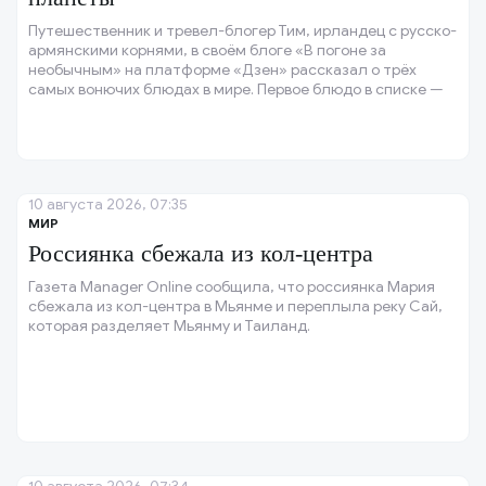
Путешественник и тревел-блогер Тим, ирландец с русско-
армянскими корнями, в своём блоге «В погоне за
необычным» на платформе «Дзен» рассказал о трёх
самых вонючих блюдах в мире. Первое блюдо в списке —
хаукарль, ферментированная акула.
10 августа 2026, 07:35
МИР
Россиянка сбежала из кол-центра
Газета Manager Online сообщила, что россиянка Мария
сбежала из кол-центра в Мьянме и переплыла реку Сай,
которая разделяет Мьянму и Таиланд.