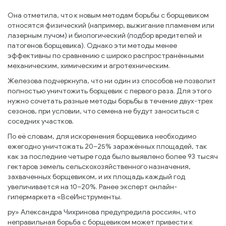
Она отметила, что к новым методам борьбы с борщевиком
относятся физический (например, выжигание пламенем или
лазерным лучом) и биологический (подбор вредителей и
патогенов борщевика). Однако эти методы менее
эффективны по сравнению с широко распространёнными
механическим, химическим и агротехническим.
Железова подчеркнула, что ни один из способов не позволит
полностью уничтожить борщевик с первого раза. Для этого
нужно сочетать разные методы борьбы в течение двух-трех
сезонов, при условии, что семена не будут заноситься с
соседних участков.
По её словам, для искоренения борщевика необходимо
ежегодно уничтожать 20–25% заражённых площадей, так
как за последние четыре года было выявлено более 93 тысяч
гектаров земель сельскохозяйственного назначения,
захваченных борщевиком, и их площадь каждый год
увеличивается на 10–20%. Ранее эксперт онлайн-
гипермаркета «ВсеИнструменты.
ру» Александра Чихринова предупредила россиян, что
неправильная борьба с борщевиком может привести к