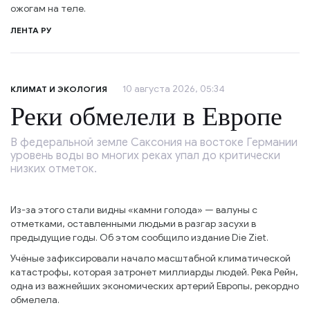
ожогам на теле.
ЛЕНТА РУ
10 августа 2026, 05:34
КЛИМАТ И ЭКОЛОГИЯ
Реки обмелели в Европе
В федеральной земле Саксония на востоке Германии
уровень воды во многих реках упал до критически
низких отметок.
Из-за этого стали видны «камни голода» — валуны с
отметками, оставленными людьми в разгар засухи в
предыдущие годы. Об этом сообщило издание Die Ziet.
Учёные зафиксировали начало масштабной климатической
катастрофы, которая затронет миллиарды людей. Река Рейн,
одна из важнейших экономических артерий Европы, рекордно
обмелела.