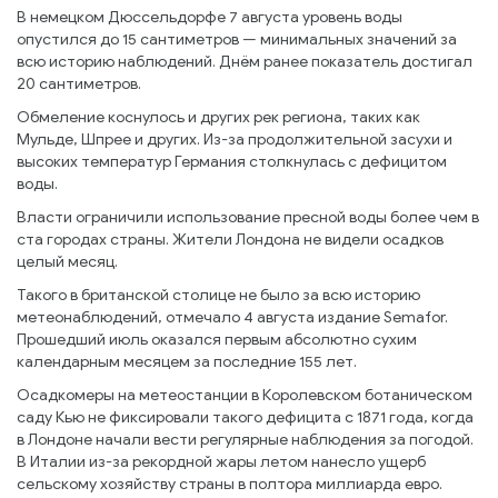
В немецком Дюссельдорфе 7 августа уровень воды
опустился до 15 сантиметров — минимальных значений за
всю историю наблюдений. Днём ранее показатель достигал
20 сантиметров.
Обмеление коснулось и других рек региона, таких как
Мульде, Шпрее и других. Из-за продолжительной засухи и
высоких температур Германия столкнулась с дефицитом
воды.
Власти ограничили использование пресной воды более чем в
ста городах страны. Жители Лондона не видели осадков
целый месяц.
Такого в британской столице не было за всю историю
метеонаблюдений, отмечало 4 августа издание Semafor.
Прошедший июль оказался первым абсолютно сухим
календарным месяцем за последние 155 лет.
Осадкомеры на метеостанции в Королевском ботаническом
саду Кью не фиксировали такого дефицита с 1871 года, когда
в Лондоне начали вести регулярные наблюдения за погодой.
В Италии из-за рекордной жары летом нанесло ущерб
сельскому хозяйству страны в полтора миллиарда евро.