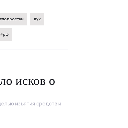
#подростки
#ук
#рф
ло исков о
целью изъятия средств и