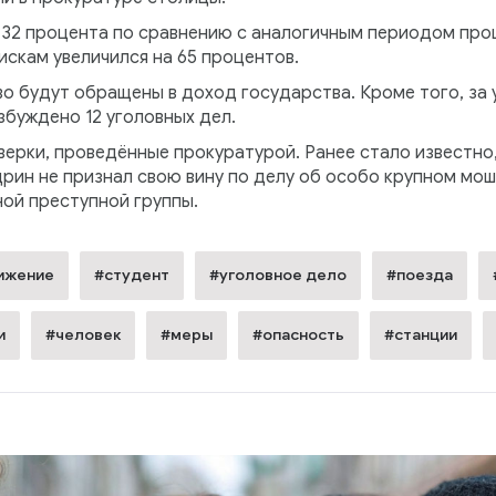
а 32 процента по сравнению с аналогичным периодом про
скам увеличился на 65 процентов.
о будут обращены в доход государства. Кроме того, за 
збуждено 12 уголовных дел.
верки, проведённые прокуратурой. Ранее стало известно
ин не признал свою вину по делу об особо крупном мош
ной преступной группы.
ижение
#студент
#уголовное дело
#поезда
и
#человек
#меры
#опасность
#станции