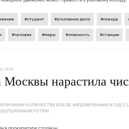
 неверное движение может привести к роковому исходу.
ижение
#студент
#уголовное дело
#поезда
и
#человек
#меры
#опасность
#станции
6, 19:01
 Москвы нарастила чис
еличение количества исков, направленных в суд с 
ррупционным путём.
ли в прокуратуре столицы.