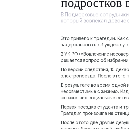
подростков в
В Подмосковье сотрудники
который вовлекал девочек
Это привело к трагедии. Как
задержанного возбуждено угол
2 УК РФ («Вовлечение несове
решается вопрос об избрании
По версии следствия, 15 дек
электропоезда. После этого п
В результате во время одной 
несовместимые с жизнью. Изд
активно вёл социальные сети 
Первая поездка студента и т
Трагедия произошла на станци
После этого две другие девуш