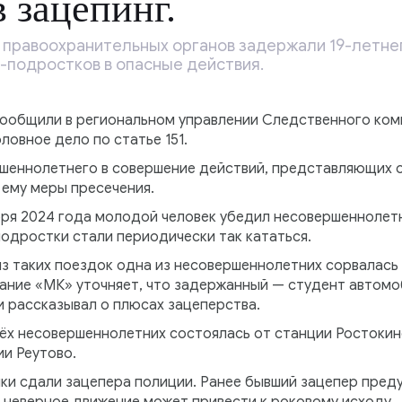
 зацепинг.
 правоохранительных органов задержали 19-летне
-подростков в опасные действия.
 сообщили в региональном управлении Следственного ком
овное дело по статье 151.
ршеннолетнего в совершение действий, представляющих о
 ему меры пресечения.
абря 2024 года молодой человек убедил несовершеннолет
одростки стали периодически так кататься.
из таких поездок одна из несовершеннолетних сорвалась 
ание «МК» уточняет, что задержанный — студент автомо
и рассказывал о плюсах зацеперства.
рёх несовершеннолетних состоялась от станции Ростоки
и Реутово.
ки сдали зацепера полиции. Ранее бывший зацепер преду