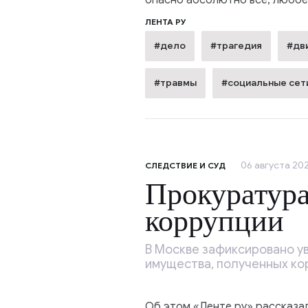
опасно абсолютно всё, любое
ЛЕНТА РУ
#дело
#трагедия
#дв
#травмы
#социальные сет
06 августа 202
СЛЕДСТВИЕ И СУД
Прокуратура
коррупции
В Москве зафиксировано ув
имущества, полученных ко
Об этом «Ленте.ру» рассказа