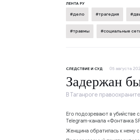
ЛЕНТА РУ
#дело
#трагедия
#дв
#травмы
#социальные сет
05 августа 202
СЛЕДСТВИЕ И СУД
Задержан б
В Таганроге правоохранит
Его подозревают в убийстве 
Telegram-канала «Фонтанка SP
Женщина обратилась к нему с 