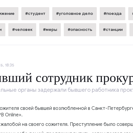
ижение
#студент
#уголовное дело
#поезда
и
#человек
#меры
#опасность
#станции
6, 18:35
ывший сотрудник проку
ельные органы задержали бывшего работника прок
сожителя своей бывшей возлюбленной в Санкт-Петербурге
B Online».
жалобой на своего сожителя. Преступление было соверше