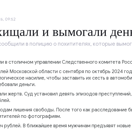
6, 09:52
хищали и вымогали ден
ообщили в полицию о похитителях, которые вымога
ли в столичном управлении Следственного комитета Росс
елей Московской области с сентября по октябрь 2024 го
огическое насилие, чтобы заставить их сесть в автомоб
ебовали деньги.
али жертв. Суд установил девять эпизодов преступлений,
блей.
 годам лишения свободы. После того как расследование 
итителей по фотографиям.
ч рублей. В ближайшее время мужчинам предъявят новые 