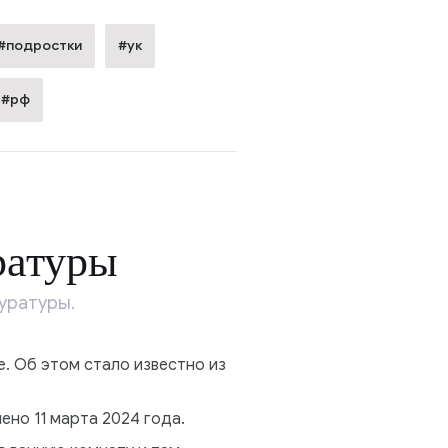
#подростки
#ук
#рф
ратуры
уратуры.
. Об этом стало известно из
но 11 марта 2024 года.