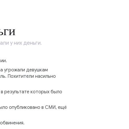
ьги
ли у них деньги.
ии.
да угрожали девушкам
иль. Похитители насильно
 в результате которых было
было опубликовано в СМИ, ещё
обвинения.