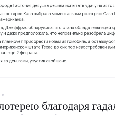
ороде Гастония девушка решила испытать удачу на автозап
я в лотерее Кала выбрала моментальный розыгрыш Cash P
 американка.
та, Джеффрис обнаружила, что стала обладательницей к
чу и даже предположила, что неправильно разобрала циф
а планирует приобрести новый автомобиль, а оставшуюся
 американском штате Техас до сих пор невостребован вы
ран ещё 2 февраля.
 за деньгами, упустив свой шанс.
:01
лотерею благодаря гада