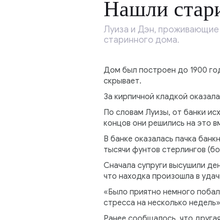
Нашли стари
Луиза и Дэн, проживающие 
старинного дома.
Дом был построен до 1900 го
скрывает.
За кирпичной кладкой оказалас
По словам Луизы, от банки ис
концов они решились на это в
В банке оказалась пачка банк
тысячи фунтов стерлингов (бо
Сначала супруги высушили ден
что находка произошла в удач
«Было приятно немного побало
стресса на несколько недель»
Ранее сообщалось, что друга