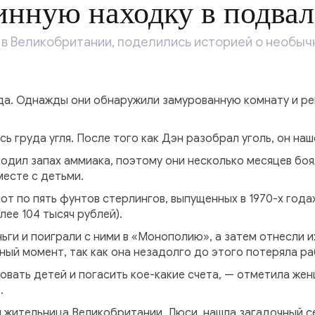
нную находку в подвал
в Великобритании, поделились историей о необычн
да. Однажды они обнаружили замурованную комнату и реш
ь груда угля. После того как Дэн разобрал уголь, он наш
ходил запах аммиака, поэтому они несколько месяцев боя
месте с детьми.
нот по пять фунтов стерлингов, выпущенных в 1970-х год
лее 104 тысяч рублей).
ьги и поиграли с ними в «Монополию», а затем отнесли их
ный момент, так как она незадолго до этого потеряла ра
вать детей и погасить кое-какие счета, — отметила женщ
.
я жительница Великобритании, Люси, нашла загадочный с