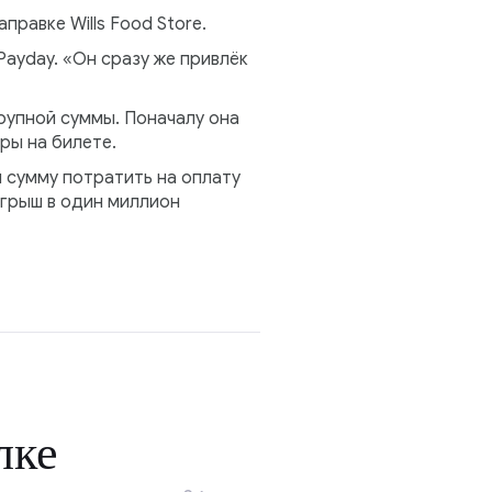
равке Wills Food Store.
ayday. «Он сразу же привлёк
рупной суммы. Поначалу она
ры на билете.
 сумму потратить на оплату
игрыш в один миллион
лке