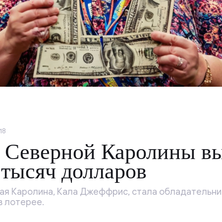
18
 Северной Каролины вы
 тысяч долларов
я Каролина, Кала Джеффрис, стала обладательни
в лотерее.