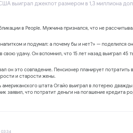
США выиграл джекпот размером в 1,3 миллиона дол
бликации в People. Мужчина признался, что не рассчитыва
а напитком и подумал: а почему бы и нет?» — поделился о
 свою удачу. Он вспомнил, что 15 лет назад выиграл 45 
ал он это совпадение. Пенсионер планирует потратить в
арости и старости жены.
 американского штата Огайо выиграл в лотерею дважды 
чик заявил, что потратит деньги на погашение кредита р
 03:34