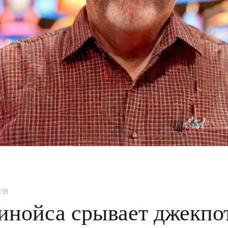
:18
нойса срывает джекпот