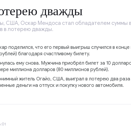
лотерею дважды
, США, Оскар Мендоса стал обладателем суммы в 1
ав в лотерею дважды.
ар поделился, что его первый выигрыш случился в конце в
рублей) благодаря счастливому билету.
нулась ему снова. Мужчина приобрёл билет за 10 долларо
ере миллиона долларов (80 миллионов рублей).
онимный житель Огайо, США, выиграл в лотерею два раза
ченные деньги на отпуск и покупку нового автомобиля.
:01