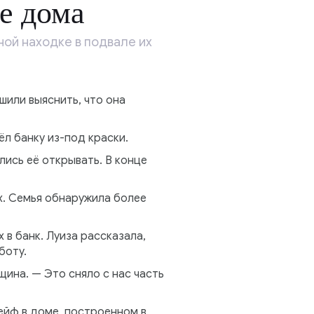
е дома
ой находке в подвале их
или выяснить, что она
ёл банку из-под краски.
лись её открывать. В конце
ах. Семья обнаружила более
 в банк. Луиза рассказала,
боту.
ина. — Это сняло с нас часть
ейф в доме, построенном в