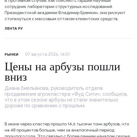
В противном случае, как пояснил старший научный
сотрудник лаборатории структурных исследований
Президентской академии Владимир Еремкин, они рискуют
столкнуться с массовым оттоком клиентских средств.
ЛЕНТА РУ
07 августа 2026, 14:01
РЫНКИ
Цены на арбузы пошли
вниз
Диана Емельянова, руководитель отдела
продвижения агрокластера «Фуд Сити», сообщила,
что в этом сезоне арбузы не стали значительно
дороже по сравнению с прошлым.
В июне через кластер прошло 14,6 тысячи тонн арбузов, что
на 48 процентов больше, чем за аналогичный период
прошлого года. Это связано с более ранним началом сезона