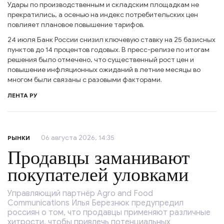
Удары по производственным и складским площадкам не
прекратились, а осенью на индекс потребительских цен
повлияет плановое повышение тарифов.
24 июля Банк России снизил ключевую ставку на 25 базисных
пунктов до 14 процентов годовых. В пресс-релизе по итогам
решения было отмечено, что существенный рост цен и
повышение инфляционных ожиданий в летние месяцы во
многом были связаны с разовыми факторами.
ЛЕНТА РУ
06 августа 2026, 14:35
РЫНКИ
Продавцы заманивают
покупателей уловками
Управляющий партнёр Agro and Food
Communications Илья Березнюк предупредил
россиян о том, что продавцы применяют различные
хитрости, чтобы привлечь потенциальных