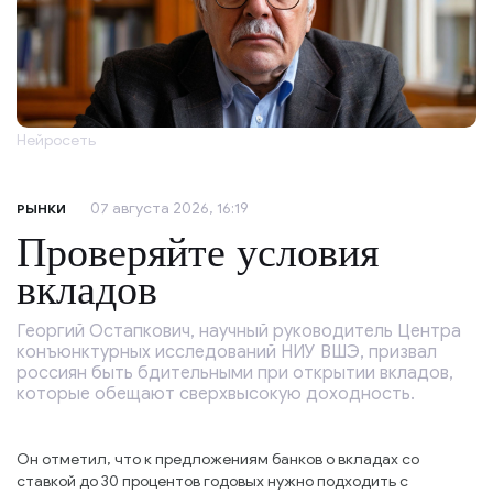
Нейросеть
07 августа 2026, 16:19
РЫНКИ
Проверяйте условия
вкладов
Георгий Остапкович, научный руководитель Центра
конъюнктурных исследований НИУ ВШЭ, призвал
россиян быть бдительными при открытии вкладов,
которые обещают сверхвысокую доходность.
Он отметил, что к предложениям банков о вкладах со
ставкой до 30 процентов годовых нужно подходить с