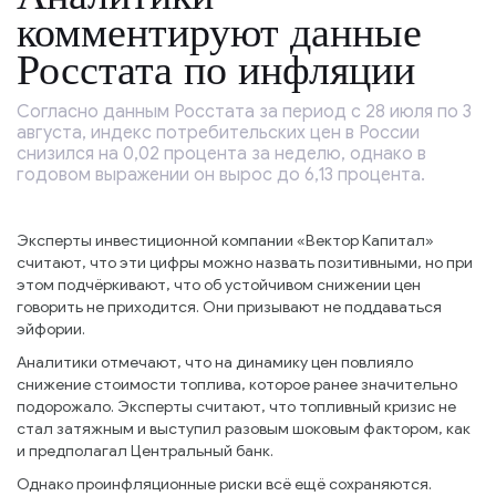
комментируют данные
Росстата по инфляции
Согласно данным Росстата за период с 28 июля по 3
августа, индекс потребительских цен в России
снизился на 0,02 процента за неделю, однако в
годовом выражении он вырос до 6,13 процента.
Эксперты инвестиционной компании «Вектор Капитал»
считают, что эти цифры можно назвать позитивными, но при
этом подчёркивают, что об устойчивом снижении цен
говорить не приходится. Они призывают не поддаваться
эйфории.
Аналитики отмечают, что на динамику цен повлияло
снижение стоимости топлива, которое ранее значительно
подорожало. Эксперты считают, что топливный кризис не
стал затяжным и выступил разовым шоковым фактором, как
и предполагал Центральный банк.
Однако проинфляционные риски всё ещё сохраняются.