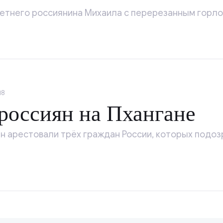
етнего россиянина Михаила с перерезанным горло
18
россиян на Пхангане
ан арестовали трёх граждан России, которых подоз