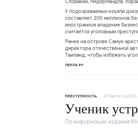
Словакии, Нидерландов, Израи
У подозреваемых изъяли доку
составляет 200 миллионов бат
иностранное владение бизнесо
считается уголовным преступ
Ранее на острове Самуи арест
директора отечественной авт
Таиланд, чтобы избежать уго
ЛЕНТА РУ
07 августа 2026,
ПРЕСТУПНОСТЬ
Ученик устр
По информации издания Kh