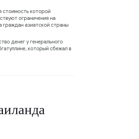
я стоимость которой
йствуют ограничения на
ла граждан азиатской страны
тво денег у генерального
гатуллине, который сбежал в
аиланда