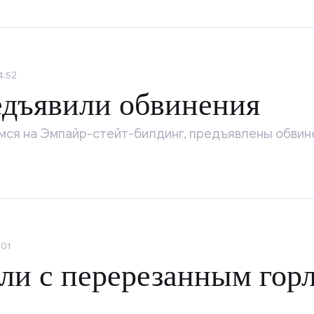
4:52
едъявили обвинения
мся на Эмпайр-стейт-билдинг, предъявлены обвин
:01
и с перерезанным горл