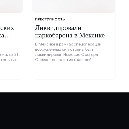
ПРЕСТУПНОСТЬ
нских
Ликвидировали
ка
наркобарона в Мексике
В Мексике в рамках спецоперации
вооружённых сил страны был
ии, на 31
ликвидирован Немесио Осегера
ительных
Сервантес, один из главарей
0 граждан
наркокартеля «Новое поколение
 и две
Халиско».