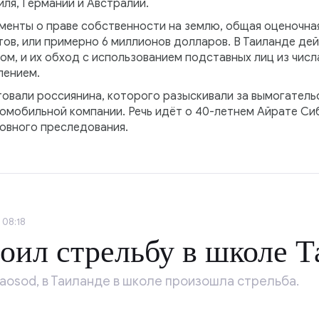
ля, Германии и Австралии.
менты о праве собственности на землю, общая оценочна
ов, или примерно 6 миллионов долларов. В Таиланде де
м, и их обход с использованием подставных лиц из чис
лением.
овали россиянина, которого разыскивали за вымогательс
омобильной компании. Речь идёт о 40-летнем Айрате Сиб
ловного преследования.
 08:18
оил стрельбу в школе Т
aosod, в Таиланде в школе произошла стрельба.