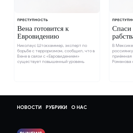
ПРЕСТУПНОСТЬ
ПРЕСТУПН
Вена готовится к
Спаси 
Евровидению
рабств
Николаус Штокхаммер, эксперт по
В Мексике
борьбе с терроризмом, сообщил, что в
россиянку
Вене в связи с «Евровидением»
приёмная 
существует повышенный уровень
Романова 
террористической угрозы.
быть заме
НОВОСТИ
РУБРИКИ
О НАС