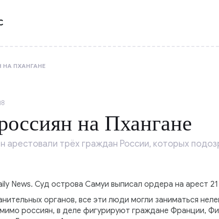
С
 НА ПХАНГАНЕ
18
россиян на Пхангане
ан арестовали трёх граждан России, которых подоз
ly News. Суд острова Самуи выписал ордера на арест 21
нительных органов, все эти люди могли заниматься неле
мимо россиян, в деле фигурируют граждане Франции, Фил