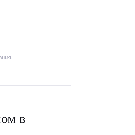
ения.
ом в