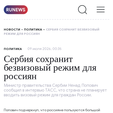
НОВОСТИ
НОВОСТИ
ПОЛИТИКА
СЕРБИЯ СОХРАНИТ БЕЗВИЗОВЫЙ
РЕЖИМ ДЛЯ РОССИЯН
РУБРИКИ
09 июля 2026, 00:35
ПОЛИТИКА
О
Сербия сохранит
НАС
безвизовый режим для
россиян
Министр правительства Сербии Ненад Попович
сообщил в интервью ТАСС, что страна не планирует
вводить визовый режим для граждан России.
Попович подчеркнул, что россияне пользуются большой