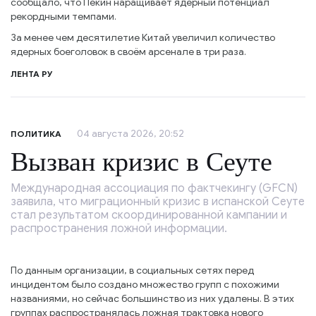
сообщало, что Пекин наращивает ядерный потенциал
рекордными темпами.
За менее чем десятилетие Китай увеличил количество
ядерных боеголовок в своём арсенале в три раза.
ЛЕНТА РУ
04 августа 2026, 20:52
ПОЛИТИКА
Вызван кризис в Сеуте
Международная ассоциация по фактчекингу (GFCN)
заявила, что миграционный кризис в испанской Сеуте
стал результатом скоординированной кампании и
распространения ложной информации.
По данным организации, в социальных сетях перед
инцидентом было создано множество групп с похожими
названиями, но сейчас большинство из них удалены. В этих
группах распространялась ложная трактовка нового