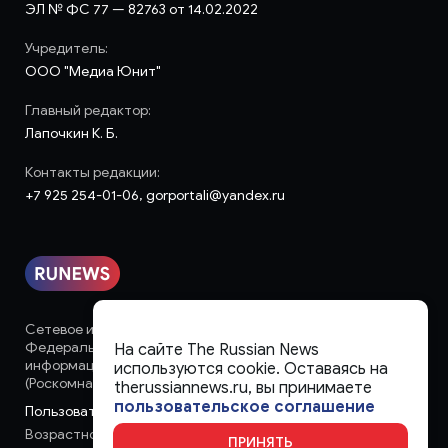
ЭЛ № ФС 77 — 82763 от 14.02.2022
Учредитель:
ООО "Медиа Юнит"
Главный редактор:
Лапочкин К. Б.
Контакты редакции:
+7 925 254-01-06, gorportali@yandex.ru
Сетевое издание «runews» (18+) зарегистрировано в
Федеральной службе по надзору в сфере связи,
На сайте The Russian News
информационных технологий и массовых коммуникаций
используются cookie. Оставаясь на
(Роскомнадзор)
therussiannews.ru, вы принимаете
пользовательское соглашение
Пользовательское соглашение
Возрастное ограничение:
18+
ПРИНЯТЬ