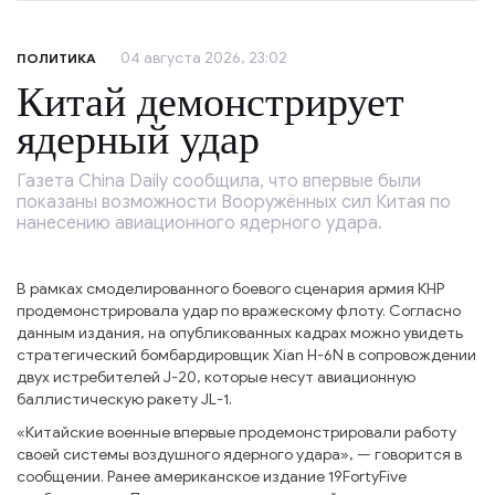
04 августа 2026, 23:02
ПОЛИТИКА
Китай демонстрирует
ядерный удар
Газета China Daily сообщила, что впервые были
показаны возможности Вооружённых сил Китая по
нанесению авиационного ядерного удара.
В рамках смоделированного боевого сценария армия КНР
продемонстрировала удар по вражескому флоту. Согласно
данным издания, на опубликованных кадрах можно увидеть
стратегический бомбардировщик Xian H-6N в сопровождении
двух истребителей J-20, которые несут авиационную
баллистическую ракету JL-1.
«Китайские военные впервые продемонстрировали работу
своей системы воздушного ядерного удара», — говорится в
сообщении. Ранее американское издание 19FortyFive