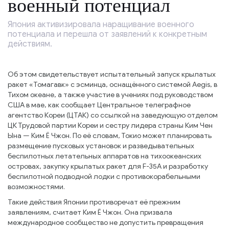
военный потенциал
Япония активизировала наращивание военного
потенциала и перешла от заявлений к конкретным
действиям.
Об этом свидетельствует испытательный запуск крылатых
ракет «Томагавк» с эсминца, оснащённого системой Aegis, в
Тихом океане, а также участие в учениях под руководством
США в мае, как сообщает Центральное телеграфное
агентство Кореи (ЦТАК) со ссылкой на заведующую отделом
ЦК Трудовой партии Кореи и сестру лидера страны Ким Чен
Ына — Ким Ё Чжон. По её словам, Токио может планировать
размещение пусковых установок и разведывательных
беспилотных летательных аппаратов на тихоокеанских
островах, закупку крылатых ракет для F-35A и разработку
беспилотной подводной лодки с противокорабельными
возможностями.
Такие действия Японии противоречат её прежним
заявлениям, считает Ким Ё Чжон. Она призвала
международное сообщество не допустить превращения