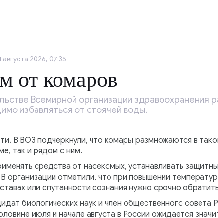
1 августа 2026, 07:35
м от комаров
льстве Всемирной организации здравоохранения р
имо избавляться от стоячей воды.
и. В ВОЗ подчеркнули, что комары размножаются в тако
ме, так и рядом с ним.
именять средства от насекомых, устанавливать защитные
В организации отметили, что при повышении температуры
уставах или спутанности сознания нужно срочно обратитьс
идат биологических наук и член общественного совета 
оловине июля и начале августа в России ожидается значи