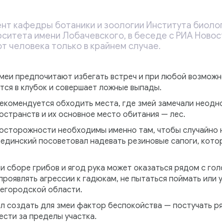
нт кафедры ботаники и зоологии Института биоло
ситета имени Лобачевского, в беседе с РИА Новост
ют человека только в крайнем случае.
змеи предпочитают избегать встреч и при любой возможн
тся в клубок и совершает ложные выпады.
екомендуется обходить места, где змей замечали неодно
остранств и их основное место обитания — лес.
сторожности необходимы именно там, чтобы случайно н
единский посоветовал надевать резиновые сапоги, кот
и сборе грибов и ягод рука может оказаться рядом с гол
 проявлять агрессии к гадюкам, не пытаться поймать или у
жегородской области.
л создать для змеи фактор беспокойства — постучать ря
ести за пределы участка.