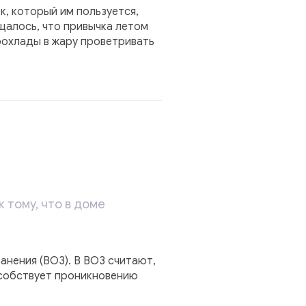
к, который им пользуется,
щалось, что привычка летом
рохлады в жару проветривать
 тому, что в доме
анения (ВОЗ). В ВОЗ считают,
особствует проникновению