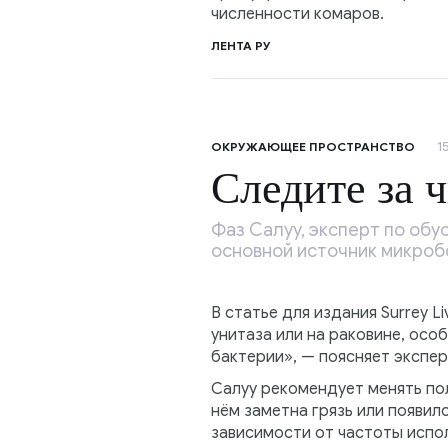
численности комаров.
ЛЕНТА РУ
1
ОКРУЖАЮЩЕЕ ПРОСТРАНСТВО
Следите за 
Фаз Салуу, эксперт по обу
основной источник микробо
В статье для издания Surrey L
унитаза или на раковине, осо
бактерии», — поясняет экспер
Салуу рекомендует менять пол
нём заметна грязь или появил
зависимости от частоты испо