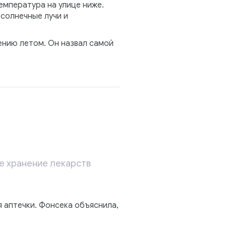
мпература на улице ниже.
 солнечные лучи и
ению летом. Он назвал самой
е хранение лекарств
я аптечки. Фонсека объяснила,