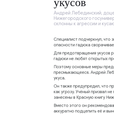
укусов
Андрей Лебединский, доце
Нижегородского госунивер
склонны к агрессии и куса
Специалист подчеркнул, что 
опасности гадюка сворачивае
Для предотвращения укусов р
гадюки не любят открытых пр
Поэтому основные меры предо
пресмыкающееся. Андрей Леб
укуса.
Он также предупредил, что пр
как угрозу. Учёный призвал не
занесены в Красную книгу Ни
Вместо этого он рекомендова
аккуратно подцепить её и вын