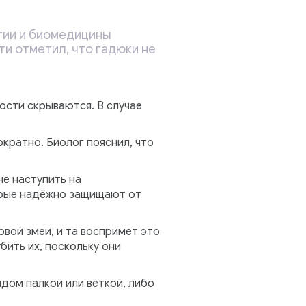
гии и биомедицины
и отметил, что гадюки не
ости скрываются. В случае
кратно. Биолог пояснил, что
е наступить на
орые надёжно защищают от
овой змеи, и та воспримет это
бить их, поскольку они
дом палкой или веткой, либо