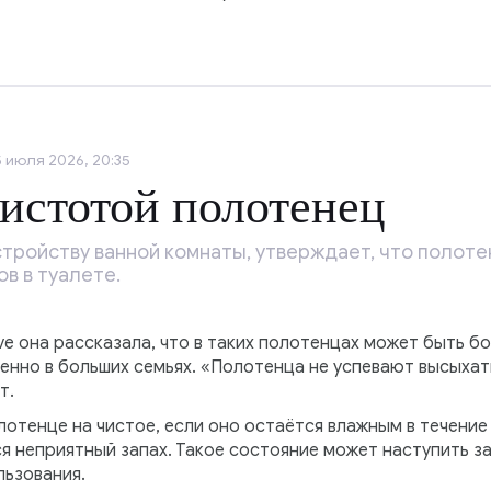
5 июля 2026, 20:35
чистотой полотенец
стройству ванной комнаты, утверждает, что полоте
в в туалете.
ive она рассказала, что в таких полотенцах может быть б
бенно в больших семьях. «Полотенца не успевают высыхать
т.
отенце на чистое, если оно остаётся влажным в течение 
ся неприятный запах. Такое состояние может наступить за
льзования.