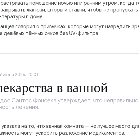
ветривать помещение ночью или ранним утром, когда те
 закрывать жалюзи, шторы и ставни, чтобы не пропускать
пературы в доме.
анцев говорил о привычках, которые могут навредить зр
е дешёвых тёмных очков без UV-фильтра.
9 июля 2026, 20:01
лекарства в ванной
дос Сантос Фонсека утверждает, что неправильно
ость лечения.
 указала на то, что ванная комната — не лучшее место дл
лажность могут ускорить разложение медикаментов.