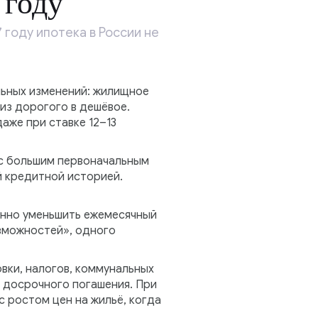
 году
 году ипотека в России не
льных изменений: жилищное
из дорогого в дешёвое.
аже при ставке 12–13
 с большим первоначальным
 кредитной историей.
енно уменьшить ежемесячный
зможностей», одного
вки, налогов, коммунальных
 досрочного погашения. При
 ростом цен на жильё, когда