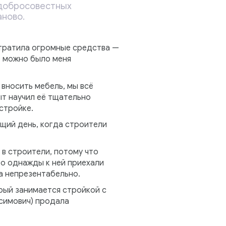
едобросовестных
аново.
отратила огромные средства —
де можно было меня
 вносить мебель, мы всё
ыт научил её тщательно
стройке.
ющий день, когда строители
т в строители, потому что
то однажды к ней приехали
а непрезентабельно.
орый занимается стройкой с
асимович) продала