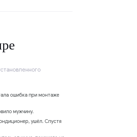
ире
установленного
стала ошибка при монтаже
овило мужчину.
кондиционер, ушёл. Спустя