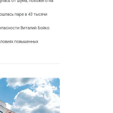
лась от шума, похожего на
ошлась паре в 43 тысячи
зопасности Виталий Бойко
словиях повышенных