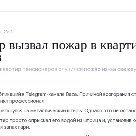
, 23:18
 вызвал пожар в кварт
в
з квартир пенсионеров случился пожар из-за свеже
бликаций в Telegram-канале Baza. Причиной возгорания 
лнял профессионал.
наткнулся на металлический штырь. Однако это не остан
тер просто опрыскал его водой из шприца и, установив 
я запах гари.