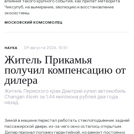
влияния такого крупного события, как прилёт метеорита
Чиксулуб, на вымирание, эволюцию и восстановление
экосистемы.
МОСКОВСКИЙ КОМСОМОЛЕЦ
09 августа 2026, 10:51
НАУКА
Житель Прикамья
получил компенсацию от
дилера
Житель Пермского края Дмитрий купил автомобиль
Changan Alsvin за 1,44 миллиона рублей два года
назад.
Зимой в машине перестал работать стеклоподъёмник задней
пассажирской двери, из-за чего окно осталось открытым.
Дилер признал поломку гарантийной, но ремонт постоянно