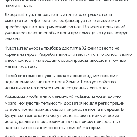
наклоняться.
Лазерный луч, направленный на него, отражается и
смещается, а фотодетектор фиксирует это движение и
преобразует в электрический сигнал. Во время испытаний
учёные создавали слабые поля при помощи катушек вокруг
камеры.
Чувствительность прибора достигла 32 фемтотесла на
корень из герца. Разработчики считают, что это сопоставимо
с возможностями ведущих сверхпроводниковых и атомных
магнитометров.
Новой системе не нужны охлаждение жидким гелием и
подавление магнитного поля Земли. Пока устройство
испытывали на искусственно созданных сигналах.
Учёные не сообщали о магнитной съёмке человеческого
мозга, но чувствительности достаточно для регистрации
слабых полей, возникающих при работе мозга и сердца. В
будущем технологию могут использовать в химических
исследованиях и экспериментах по поиску неизвестных
частиц, включая компоненты тёмной материи.
Чтобы применить устройство на практике, разработчикам