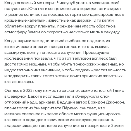
Когда огромный метеорит Чиксулуб упал на мексиканский
полуостров Юкатан в конце мелового периода, он испарил
огромное количество породы, которая сконденсировалась в
крошечные капельки, известные как шарики. Эти капли
облетели вокруг планеты, прежде чем упасть обратно в
атмосферу Земли со скоростью несколько миль в секунду.
Когда шарики замедлили своё свободное падение, их
кинетическая энергия превратилась в тепло, вызвав
всемирную волну теплового излучения. Предыдущие
исследования показали, что этот тепловой всплеск был
достаточно мощным, чтобы убить тонкокожих животных, но
недостаточно интенсивным, чтобы поджечь растительность
и поджарить таких толстокожих доисторических животных,
как динозавры.
Однако в 2023 году на месте раскопок окаменелостей Танис
в Северной Дакоте исследователи обнаружили слой
отложений над шариками. Ведущий автор Брэндон Джонсон,
планетолог из Университета Пёрдью, считает, что
мелкодисперсное пылевое облако могло функционировать
как своего рода доисторическое изолирующее одеяло,
задерживающее тепловое излучение на поверхности Земли