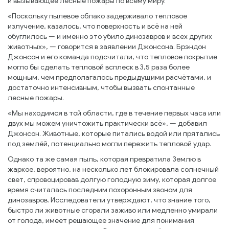
и вызывающее лесные пожары по всему миру.
«Поскольку пылевое облако задерживало тепловое
излучение, казалось, что поверхность и всё на ней
обуглилось — и именно это убило динозавров и всех других
животных», — говорится в заявлении Джонсона. Брэндон
Джонсон и его команда подсчитали, что тепловое покрытие
могло бы сделать тепловой всплеск в 3,5 раза более
мощным, чем предполагалось предыдущими расчётами, и
достаточно интенсивным, чтобы вызвать спонтанные
лесные пожары.
«Мы находимся в той области, где в течение первых часа или
двух мы можем уничтожить практически всё», — добавил
Джонсон. Животные, которые питались водой или прятались
под землёй, потенциально могли пережить тепловой удар.
Однако та же самая пыль, которая превратила Землю в
жаркое, вероятно, на несколько лет блокировала солнечный
свет, спровоцировав долгую голодную зиму, которая долгое
время считалась последним похоронным звоном для
динозавров. Исследователи утверждают, что знание того,
быстро ли животные сгорали заживо или медленно умирали
от голода, имеет решающее значение для понимания