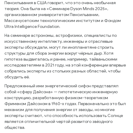
Пенсильвания в США говорит, что это очень необычная
теория. Она была на «Семинаре Dyson Minds 2025»,
организованном университетом Пенсильвании,
Массачусетским технологическим институтом и Фондом
Ultra Intelligence Foundation.
На семинаре астрономы, астрофизики, специалисты по
искусственному интеллекту, инженеры и отраслевые
эксперты обсуждали, могут ли инопланетяне строить
структуры для сбора энергии вокруг чёрных дыр. Хотя
гипотеза выдвигалась и ранее, например, тайваньскими
исследователями в 2021 году, на этой конференции впервые
собрались эксперты из стольких разных областей, чтобы
обсудить её.
Предложенный ими энергетический сифон представлял
собой «сферу Дайсона» — гипотетическую инженерную
конструкцию, разработанную физиком-теоретиком
Фрименом Дайсоном в 1960-х годах. Первоначально это был
механизм для получения энергии от звезды, но многие
эксперты считают, что способность использовать Солнце
является отличительной чертой развитого звёздного
общества.