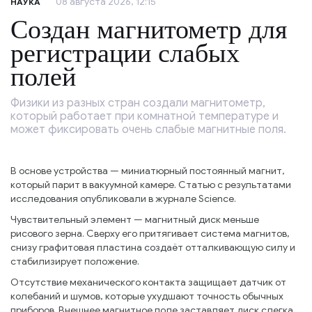
08 августа 2026, 12:15
НАУКА
Создан магнитометр для
регистрации слабых
полей
Физики из разных стран создали магнитометр,
который работает при комнатной температуре и
может фиксировать очень слабые магнитные поля.
В основе устройства — миниатюрный постоянный магнит,
который парит в вакуумной камере. Статью с результатами
исследования опубликовали в журнале Science.
Чувствительный элемент — магнитный диск меньше
рисового зерна. Сверху его притягивает система магнитов,
снизу графитовая пластина создаёт отталкивающую силу и
стабилизирует положение.
Отсутствие механического контакта защищает датчик от
колебаний и шумов, которые ухудшают точность обычных
приборов. Внешнее магнитное поле заставляет диск слегка