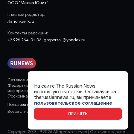
ООО "Медиа Юнит"
Главный редактор:
Лапочкин К. Б.
Контакты редакции:
+7 925 254-01-06, gorportali@yandex.ru
Сетевое издание «runews» (18+) зарегистрировано в
Федеральной службе по надзору в сфере связи,
На сайте The Russian News
информационных технологий и массовых коммуникаций
используются cookie. Оставаясь на
(Роскомнадзор)
therussiannews.ru, вы принимаете
пользовательское соглашение
Пользовательское соглашение
Возрастное ограничение:
18+
ПРИНЯТЬ
Copyright 2013 - ©
2026 All rights reserved | Сетевое издание