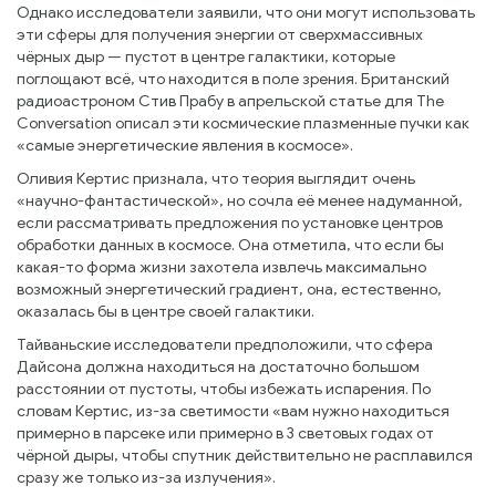
Однако исследователи заявили, что они могут использовать
эти сферы для получения энергии от сверхмассивных
чёрных дыр — пустот в центре галактики, которые
поглощают всё, что находится в поле зрения. Британский
радиоастроном Стив Прабу в апрельской статье для The
Conversation описал эти космические плазменные пучки как
«самые энергетические явления в космосе».
Оливия Кертис признала, что теория выглядит очень
«научно-фантастической», но сочла её менее надуманной,
если рассматривать предложения по установке центров
обработки данных в космосе. Она отметила, что если бы
какая-то форма жизни захотела извлечь максимально
возможный энергетический градиент, она, естественно,
оказалась бы в центре своей галактики.
Тайваньские исследователи предположили, что сфера
Дайсона должна находиться на достаточно большом
расстоянии от пустоты, чтобы избежать испарения. По
словам Кертис, из-за светимости «вам нужно находиться
примерно в парсеке или примерно в 3 световых годах от
чёрной дыры, чтобы спутник действительно не расплавился
сразу же только из-за излучения».