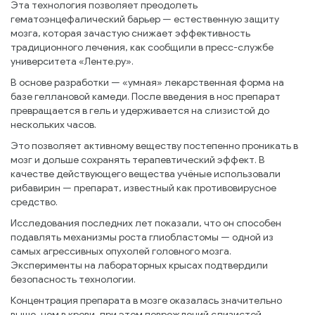
Эта технология позволяет преодолеть
гематоэнцефалический барьер — естественную защиту
мозга, которая зачастую снижает эффективность
традиционного лечения, как сообщили в пресс-службе
университета «Ленте.ру».
В основе разработки — «умная» лекарственная форма на
базе геллановой камеди. После введения в нос препарат
превращается в гель и удерживается на слизистой до
нескольких часов.
Это позволяет активному веществу постепенно проникать в
мозг и дольше сохранять терапевтический эффект. В
качестве действующего вещества учёные использовали
рибавирин — препарат, известный как противовирусное
средство.
Исследования последних лет показали, что он способен
подавлять механизмы роста глиобластомы — одной из
самых агрессивных опухолей головного мозга.
Эксперименты на лабораторных крысах подтвердили
безопасность технологии.
Концентрация препарата в мозге оказалась значительно
выше, чем в крови, при этом повреждений слизистой