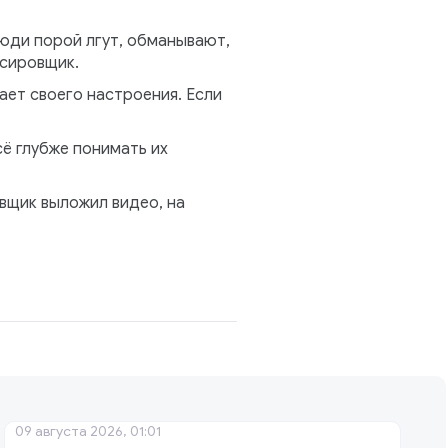
Люди порой лгут, обманывают,
ссировщик.
ает своего настроения. Если
ё глубже понимать их
вщик выложил видео, на
09 августа 2026, 01:01