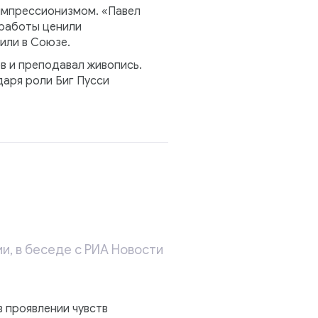
 импрессионизмом. «Павел
 работы ценили
или в Союзе.
в и преподавал живопись.
даря роли Биг Пусси
, в беседе с РИА Новости
в проявлении чувств