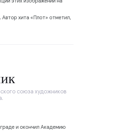
кции этих изображений на
 Автор хита «Плот» отметил,
ник
ского союза художников
а.
нграде и окончил Академию