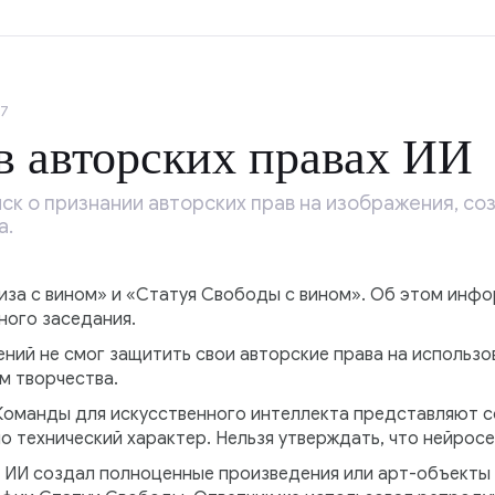
17
 в авторских правах ИИ
ск о признании авторских прав на изображения, с
а.
Лиза с вином» и «Статуя Свободы с вином». Об этом инф
ного заседания.
ий не смог защитить свои авторские права на использов
м творчества.
«Команды для искусственного интеллекта представляют 
о технический характер. Нельзя утверждать, что нейросе
ю ИИ создал полноценные произведения или арт-объекты