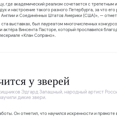
нцу, где академический реализм сочетается с трепетным
дух и настроение такого разного Петербурга, за что его
, Англии и Соединённых Штатов Америки (США)», — отмет
в ста выставках, был лауреатом многочисленных конкурсо
и актёра Винсента Пасторе, который прославился благо
лесериале «Клан Сопрано».
ится у зверей
ищников Эдгард Запашный, народный артист России
научили дикие звери.
работы. Он отметил, что научился искренности и прямоте 