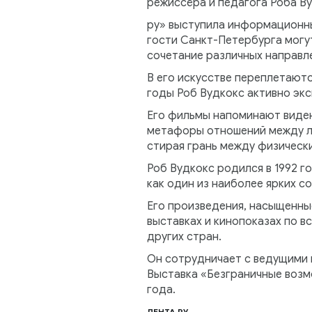
режиссёра и педагога Роба Ву
ру» выступила информационным
гости Санкт-Петербурга могу
сочетание различных направл
В его искусстве переплетаютс
годы Роб Вудкокс активно эк
Его фильмы напоминают видени
метафоры отношений между лю
стирая грань между физическ
Роб Вудкокс родился в 1992 го
как один из наиболее ярких 
Его произведения, насыщенны
выставках и кинопоказах по в
других стран.
Он сотрудничает с ведущими ме
Выставка «Безграничные возм
года.
ЛЕНТА РУ