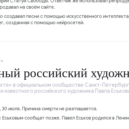
фии Статуи Свободы. Ответчик же использовал репроду
родавал на своём сайте.
о создавал песни с помощью искусственного интеллекта.
ег, созданная с помощью нейросетей.
34
ный российский худож
акте» в официальном сообществе Санкт-Петербург
и известного российского художника Павла Еськов
, 30 июля. Причина смерти не разглашается.
с Еськовым сообщат позже. Павел Еськов родился в Лени