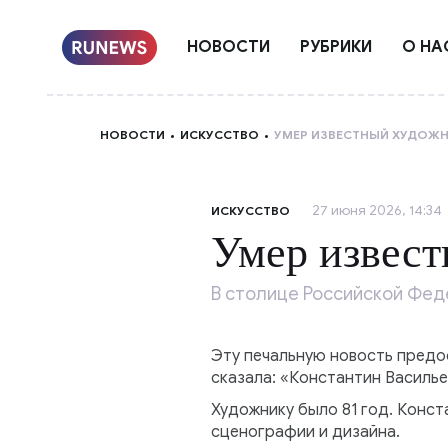
НОВОСТИ
РУБРИКИ
О НА
НОВОСТИ
ИСКУССТВО
УМЕР ИЗВЕСТНЫЙ ХУДОЖН
27 июня 2026, 14:34
ИСКУССТВО
Умер извест
В столице Российской Фед
Эту печальную новость предо
сказала: «Константин Василье
Художнику было 81 год. Конст
сценографии и дизайна.