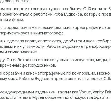
дкокса. «Лента.
 спонсором этого культурного события. С 10 июля по 8
т ознакомиться с работами Роба Вудкокса, которые пре
ений и форм.
я сюрреализм и магический реализм, хореография и эко
спериментирует в кинематографе.
я, где тела парят, сплетаются, дробятся и вновь собир
дьми и их уязвимости. Работы художника трансформиру
им и символическим.
ду. Он работает на стыке визуального искусства, моды, т
современных фотохудожников.
е образами и кинематографичные по композиции, можно 
сему миру. Работы Вудкокса представлены в галереях США
ждународными изданиями, такими как Vogue, Vanity Fair, 
ожности тела» в Музее современного искусства Эрарта 