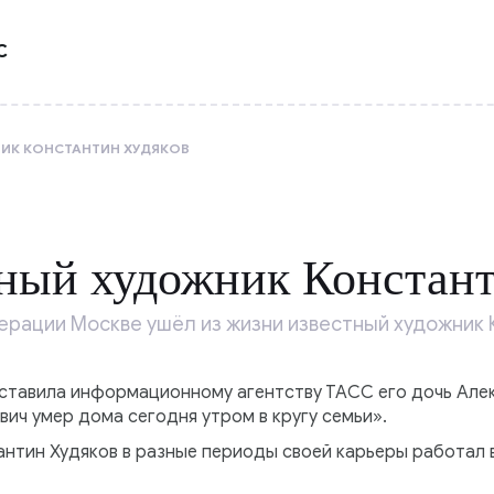
С
ИК КОНСТАНТИН ХУДЯКОВ
ный художник Констант
ерации Москве ушёл из жизни известный художник 
ставила информационному агентству ТАСС его дочь Але
вич умер дома сегодня утром в кругу семьи».
антин Худяков в разные периоды своей карьеры работал 