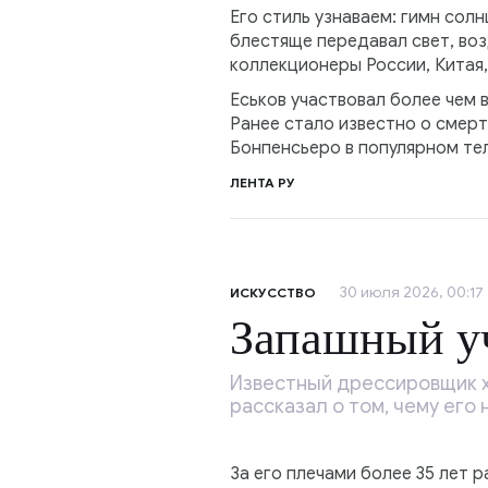
Его стиль узнаваем: гимн сол
блестяще передавал свет, воз
коллекционеры России, Китая
Еськов участвовал более чем 
Ранее стало известно о смерт
Бонпенсьеро в популярном те
ЛЕНТА РУ
30 июля 2026, 00:17
ИСКУССТВО
Запашный уч
Известный дрессировщик х
рассказал о том, чему его 
За его плечами более 35 лет 