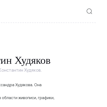
ин Худяков
Константин Худяков.
ксандра Худякова. Она
в области живописи, графики,