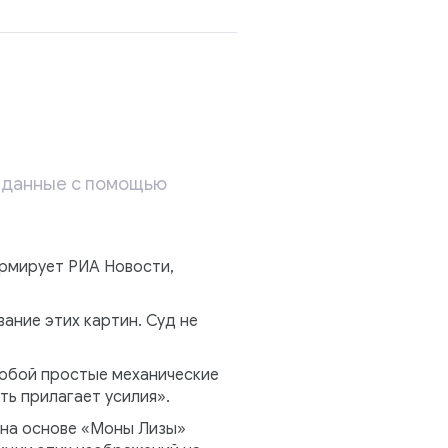
озданные с помощью
ормирует РИА Новости,
ание этих картин. Суд не
собой простые механические
ть прилагает усилия».
 на основе «Моны Лизы»