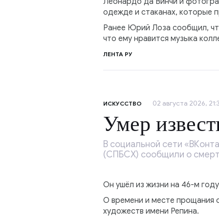
Леонардо да Винчи и фотогра
одежде и стаканах, которые п
Ранее Юрий Лоза сообщил, чт
что ему нравится музыка колл
ЛЕНТА РУ
02 августа 2026, 21:
ИСКУССТВО
Умер извест
В социальной сети «ВКонт
(СПБСХ) сообщили о смерт
Он ушёл из жизни на 46-м году
О времени и месте прощания 
художеств имени Репина.