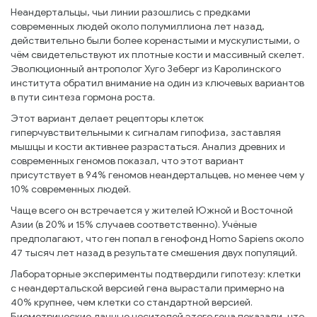
Неандертальцы, чьи линии разошлись с предками
современных людей около полумиллиона лет назад,
действительно были более коренастыми и мускулистыми, о
чём свидетельствуют их плотные кости и массивный скелет.
Эволюционный антрополог Хуго Зеберг из Каролинского
института обратил внимание на один из ключевых вариантов
в пути синтеза гормона роста.
Этот вариант делает рецепторы клеток
гиперчувствительными к сигналам гипофиза, заставляя
мышцы и кости активнее разрастаться. Анализ древних и
современных геномов показал, что этот вариант
присутствует в 94% геномов неандертальцев, но менее чем у
10% современных людей.
Чаще всего он встречается у жителей Южной и Восточной
Азии (в 20% и 15% случаев соответственно). Учёные
предполагают, что ген попал в генофонд Homo Sapiens около
47 тысяч лет назад в результате смешения двух популяций.
Лабораторные эксперименты подтвердили гипотезу: клетки
с неандертальской версией гена вырастали примерно на
40% крупнее, чем клетки со стандартной версией.
Биометрические данные носителей этого гена показали, что