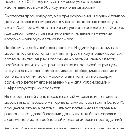
домов, а к 2023 году на вьетнамском участке реки
насчитывалось уже 585 крупных очагов эрозии.
Эксперты прогнозируют, что при сохранении текущих темпов
добычи песок в этом регионе может полностью иссякнуть
уже к 2035 году. Аналогичная ситуация наблюдается в Китае,
где озеро Поянху претерпело значительные изменения,
которые можно увидеть из космоса.
Проблемы с добычей песка есть и в Индии и Бразилии, где
добыча песка постепенно меняет русла крупнейших водных
артерий, включая реки бассейна Амазонки. Речной песок
особенно ценится в строительстве из-за своей структуры:
его угловатые зёрна обеспечивают необходимое трение в
бетоне, а в отличие от морского аналога, он не содержит
соли, что делает его незаменимым для урбанизации и
инфраструктурных проектов.
На сегодняшний день песок и гравий — самые интенсивно
добываемые твёрдые материалы в мире, составляя более 70
процентов объёма бетона. Однако большинство стран не
располагают даже базовыми данными для балансировки
экономических потребностей и экологических последствий.
Авторы обзора призывают к внедрению строгих мер, включая