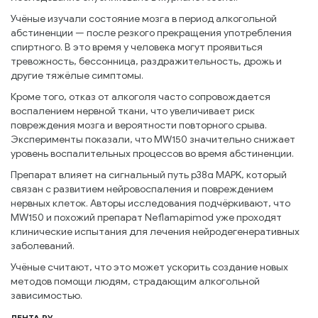
Учёные изучали состояние мозга в период алкогольной
абстиненции — после резкого прекращения употребления
спиртного. В это время у человека могут проявиться
тревожность, бессонница, раздражительность, дрожь и
другие тяжёлые симптомы.
Кроме того, отказ от алкоголя часто сопровождается
воспалением нервной ткани, что увеличивает риск
повреждения мозга и вероятности повторного срыва.
Эксперименты показали, что MW150 значительно снижает
уровень воспалительных процессов во время абстиненции.
Препарат влияет на сигнальный путь p38α MAPK, который
связан с развитием нейровоспаления и повреждением
нервных клеток. Авторы исследования подчёркивают, что
MW150 и похожий препарат Neflamapimod уже проходят
клинические испытания для лечения нейродегенеративных
заболеваний.
Учёные считают, что это может ускорить создание новых
методов помощи людям, страдающим алкогольной
зависимостью.
ЛЕНТА РУ