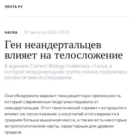
ЛЕНТА РУ
07 августа 2026, 00:31
НАУКА
Ген неандертальцев
влияет на телосложение
В журнале Current Biology появилась статья, в
которой международная группа учёных поделилась
результатами исследования.
Они обнаружили вариант гена рецептора гормона роста,
который современные люди унаследовали от
неандертальцев. Этот генетический «привет» из прошлого
влияет на телосложение: у носителей этого варианта в
среднем больше мышечная масса, а также есть некоторые
антропологические черты, характерные для древних
предков.