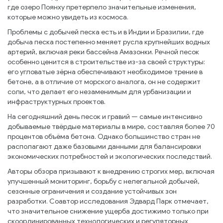
где озеро Поянху претерпело значительные изменения,
которые можно увидеть из космоса.
Проблемы с добычей песка есть и в Индии и Бразилии, где
добыча песка постепенно меняет русла крупнейших водных
артерий, включая реки бассейна Амазонки. Речной песок
особенно ценится в строительстве из-за своей структуры:
его угловатые зёрна обеспечивают необходимое трение в
бетоне, а в отличие от морского аналога, он не содержит
соли, что делает его незаменимым для урбанизации и
инфраструктурных проектов.
На сегодняшний день песок и гравий — самые интенсивно
добываемые твёрдые материалы в мире, составляя более 70
процентов объёма бетона. Однако большинство стран не
располагают даже базовыми данными для балансировки
экономических потребностей и экологических последствий.
Авторы обзора призывают к внедрению строгих мер, включая
улучшенный мониторинг, борьбу с нелегальной добычей,
сезонные ограничения и создание устойчивых зон
разработки. Соавтор исследования Эдвард Парк отмечает,
что значительное снижение ущерба достижимо только при
скоординированных технологических и регуляторных