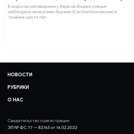
В морском заповеднике у берегов Фиджи учёные
наблюдали за акулами-быками (Carcharhinus leucas) в
течение шести лет.
НОВОСТИ
РУБРИКИ
О НАС
Свидетельство о регистрации:
ЭЛ № ФС 77 — 82763 от 14.02.2022