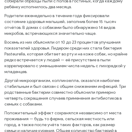
собирали образцы пыли с полов в гостиных, когда каждому
ребёнку исполнилось два месяца.
Родители еженедельно в течение года фиксировали
состояние здоровья малышей, заполнив более 15 тысяч
отчётов. В домах с собаками было обнаружено 14 видов
микробов, встречающихся значительно чаще.
Восемь из них объясняли от 10 до 23 процентов улучшения
показателей здоровья. Лидером среди них стала бактерия
Pasteurella, которая обитает во рту и на коже собак, но крайне
редко встречается у людей — её присутствие в пыли
коррелировало с уменьшением числа недель с лихорадкой у
младенцев.
Другой микроорганизм, коллинзелла, оказался наиболее
стабильным и был связан с общим снижением инфекций. Три
родственные бактерии совместно объяснили примерно
четверть сокращения случаев применения антибиотиков в
семьях с собаками.
Положительный эффект сохранялся независимо от места
проживания — будь то ферма, сельская местность или
город, а также после учёта таких факторов, как размер
семьи и наличие курения. Общее количество бактерий в