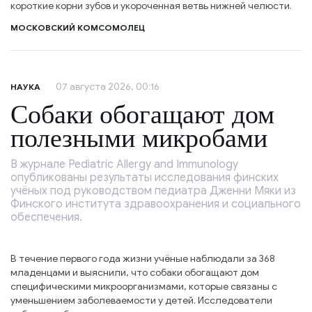
короткие корни зубов и укороченная ветвь нижней челюсти.
МОСКОВСКИЙ КОМСОМОЛЕЦ
07 августа 2026, 00:16
НАУКА
Собаки обогащают дом
полезными микробами
В журнале Pediatric Allergy and Immunology
опубликованы результаты исследования финских
учёных под руководством педиатра Дженни Мяки из
Финского института здравоохранения и социального
обеспечения.
В течение первого года жизни учёные наблюдали за 368
младенцами и выяснили, что собаки обогащают дом
специфическими микроорганизмами, которые связаны с
уменьшением заболеваемости у детей. Исследователи