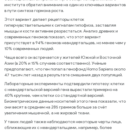
института обратил внимание на один из ключевых вариантов
в пути синтеза гормона роста.
Этот вариант делает рецепторы клеток
гиперчувствительными к сигналам гипофиза, заставляя
мышцы и кости активнее разрастаться. Анализ древних и
современных геномов показал, что этот вариант
присутствует в 94% геномов неандертальцев, но менее чем у
10% современных людей.
Чаще всего он встречается у жителей Южной и Восточной
Азии (в 20% и 15% случаев соответственно). Учёные
предполагают, что ген попал в генофонд Homo Sapiens около
47 тысяч лет назад в результате смешения двух популяций.
Лабораторные эксперименты подтвердили гипотезу: клетки
с неандертальской версией гена вырастали примерно на
40% крупнее, чем клетки со стандартной версией.
Биометрические данные носителей этого гена показали, что
они весят в среднем на 285 граммов больше за счёт
увеличения мышечной, а не жировой ткани.
У таких людей также наблюдаются некоторые черты лица,
сближающие их с неандертальцами, например, более