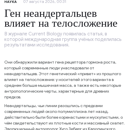
07 августа 2026, 00:31
НАУКА
Ген неандертальцев
влияет на телосложение
В журнале Current Biology появилась статья, в
которой международная группа учёных поделилась
результатами исследования.
Они обнаружили вариант гена рецептора гормона роста,
который современные люди унаследовали от
неандертальцев. Этот генетический «привет» из прошлого
влияет на телосложение: у носителей этого варианта в
среднем больше мышечная масса, а также есть некоторые
антропологические черты, характерные для древних
предков.
Неандертальцы, чьи линии разошлись с предками
современных людей около полумиллиона лет назад,
действительно были более коренастыми и мускулистыми, о
чём свидетельствуют их плотные кости и массивный скелет.
Эволюционный антрополог Хуго Зеберг из Каролинского