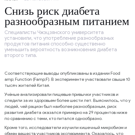
Снизь риск диабета
разнообразным питанием
Специалисты Чжэцзянского университета
установили, что употребление разнообразных
продуктов питания способно существенно
уменьшить вероятность возникновения диабета
второго типа.
Соответствующие выводы опубликованы в издании Food
amp; Function (Famp;F). В эксперименте участвовали свыше 10
тысяч жителей Китая.
Учёные анализировали пищевые привычки участников и
следили за их здоровьем более шести лет. Выяснилось, что у
людей, чей рацион был наиболее разнообразным, риск
развития диабета оказался примерно на 29 процентов ниже
по сравнению с теми, кто питался однообразно.
Кроме того, исследователи изучили кишечный микробиом и
обмен веществ участников эксперимента. Оказалось, что