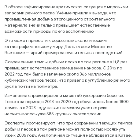
В обзоре зафиксирована критическая ситуация с мировыми
запасами речного песка. Учёные пришли к выводу, что
промышленная добыча этого ценного строительного
материала значительно превышает естественные
возможности природы по его восполнению.
Это может привести к серьёзным экологическим
катастрофам по всему миру. Дельта реки Меконг во
Вьетнаме — яркий пример разрушительных последствий.
Современные темпы добычи песка в этом регионе в 11,8 раз
превышают естественное замещение наносов. С 2015 по
2022 год там было извлечено около 366 миллионов
кубических метров песка, что привело к углублению речного
русла почти на полметра.
Изменения спровоцировали масштабную эрозию берегов.
Только за период с 2018 по 2020 год обрушилось более 1800
домов, а к 2023 году на вьетнамском участке реки
насчитывалось уже 585 крупных очагов эрозии.
Эксперты прогнозируют, что при сохранении текущих темпов
добычи песок в этом регионе может полностью иссякнуть
уже к 2035 году. Аналогичная ситуация наблюдается в Китае,