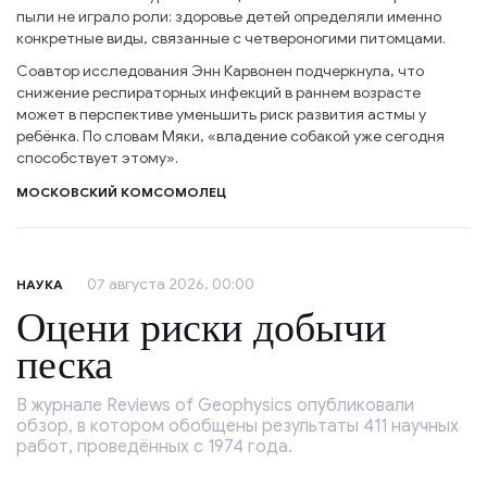
пыли не играло роли: здоровье детей определяли именно
конкретные виды, связанные с четвероногими питомцами.
Соавтор исследования Энн Карвонен подчеркнула, что
снижение респираторных инфекций в раннем возрасте
может в перспективе уменьшить риск развития астмы у
ребёнка. По словам Мяки, «владение собакой уже сегодня
способствует этому».
МОСКОВСКИЙ КОМСОМОЛЕЦ
07 августа 2026, 00:00
НАУКА
Оцени риски добычи
песка
В журнале Reviews of Geophysics опубликовали
обзор, в котором обобщены результаты 411 научных
работ, проведённых с 1974 года.