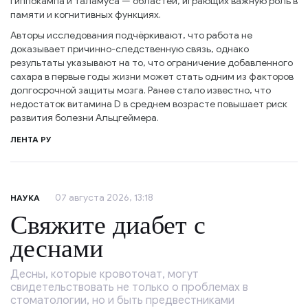
гиппокампа и таламуса — областей, играющих важную роль в
памяти и когнитивных функциях.
Авторы исследования подчёркивают, что работа не
доказывает причинно-следственную связь, однако
результаты указывают на то, что ограничение добавленного
сахара в первые годы жизни может стать одним из факторов
долгосрочной защиты мозга. Ранее стало известно, что
недостаток витамина D в среднем возрасте повышает риск
развития болезни Альцгеймера.
ЛЕНТА РУ
07 августа 2026, 13:18
НАУКА
Свяжите диабет с
деснами
Десны, которые кровоточат, могут
свидетельствовать не только о проблемах в
стоматологии, но и быть предвестниками