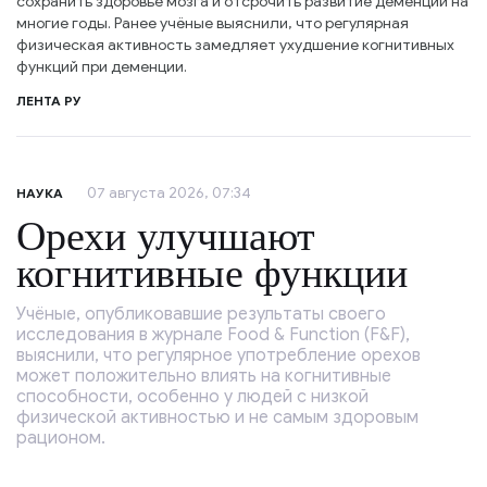
сохранить здоровье мозга и отсрочить развитие деменции на
многие годы. Ранее учёные выяснили, что регулярная
физическая активность замедляет ухудшение когнитивных
функций при деменции.
ЛЕНТА РУ
07 августа 2026, 07:34
НАУКА
Орехи улучшают
когнитивные функции
Учёные, опубликовавшие результаты своего
исследования в журнале Food & Function (F&F),
выяснили, что регулярное употребление орехов
может положительно влиять на когнитивные
способности, особенно у людей с низкой
физической активностью и не самым здоровым
рационом.