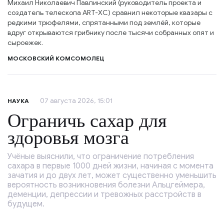
Михаил Николаевич Павлинский (руководитель проекта и
создатель телескопа ART-XC) сравнил некоторые квазары с
редкими трюфелями, спрятанными под землёй, которые
вдруг открываются грибнику после тысячи собранных опят и
сыроежек.
МОСКОВСКИЙ КОМСОМОЛЕЦ
07 августа 2026, 15:01
НАУКА
Ограничь сахар для
здоровья мозга
Учёные выяснили, что ограничение потребления
сахара в первые 1000 дней жизни, начиная с момента
зачатия и до двух лет, может существенно уменьшить
вероятность возникновения болезни Альцгеймера,
деменции, депрессии и тревожных расстройств в
будущем.