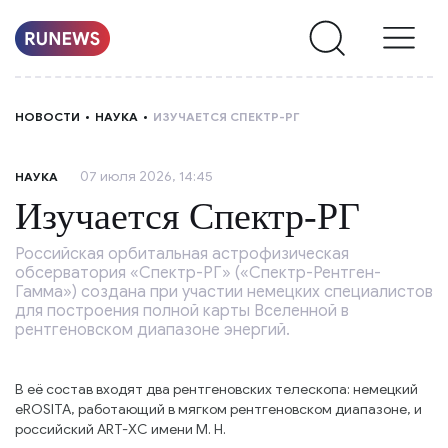
НОВОСТИ
НОВОСТИ
НАУКА
ИЗУЧАЕТСЯ СПЕКТР-РГ
РУБРИКИ
07 июля 2026, 14:45
НАУКА
О
Изучается Спектр-РГ
НАС
Российская орбитальная астрофизическая
обсерватория «Спектр-РГ» («Спектр-Рентген-
Гамма») создана при участии немецких специалистов
для построения полной карты Вселенной в
рентгеновском диапазоне энергий.
В её состав входят два рентгеновских телескопа: немецкий
eROSITA, работающий в мягком рентгеновском диапазоне, и
российский ART-XC имени М. Н.