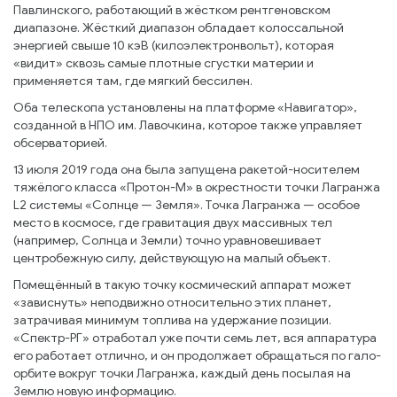
Павлинского, работающий в жёстком рентгеновском
диапазоне. Жёсткий диапазон обладает колоссальной
энергией свыше 10 кэВ (килоэлектронвольт), которая
«видит» сквозь самые плотные сгустки материи и
применяется там, где мягкий бессилен.
Оба телескопа установлены на платформе «Навигатор»,
созданной в НПО им. Лавочкина, которое также управляет
обсерваторией.
13 июля 2019 года она была запущена ракетой-носителем
тяжёлого класса «Протон-М» в окрестности точки Лагранжа
L2 системы «Солнце — Земля». Точка Лагранжа — особое
место в космосе, где гравитация двух массивных тел
(например, Солнца и Земли) точно уравновешивает
центробежную силу, действующую на малый объект.
Помещённый в такую точку космический аппарат может
«зависнуть» неподвижно относительно этих планет,
затрачивая минимум топлива на удержание позиции.
«Спектр-РГ» отработал уже почти семь лет, вся аппаратура
его работает отлично, и он продолжает обращаться по гало-
орбите вокруг точки Лагранжа, каждый день посылая на
Землю новую информацию.