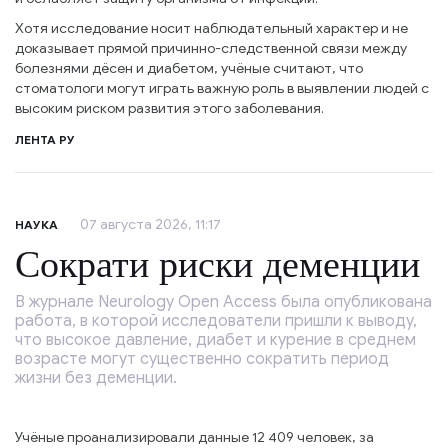
Хотя исследование носит наблюдательный характер и не
доказывает прямой причинно-следственной связи между
болезнями дёсен и диабетом, учёные считают, что
стоматологи могут играть важную роль в выявлении людей с
высоким риском развития этого заболевания.
ЛЕНТА РУ
07 августа 2026, 11:17
НАУКА
Сократи риски деменции
В журнале Neurology Open Access была опубликована
работа, в которой исследователи пришли к выводу,
что высокое давление, диабет и курение в среднем
возрасте могут существенно сократить период
жизни без деменции.
Учёные проанализировали данные 12 409 человек, за