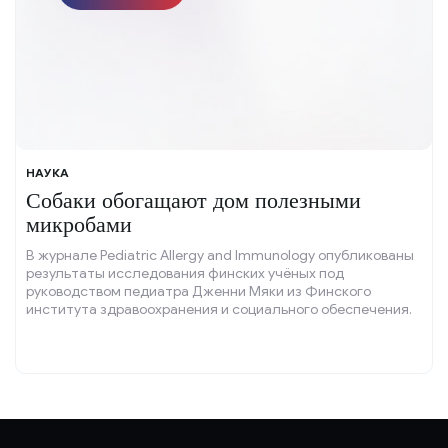
НАУКА
Собаки обогащают дом полезными
микробами
В журнале Pediatric Allergy and Immunology опубликованы
результаты исследования финских учёных под
руководством педиатра Дженни Мяки из Финского
института здравоохранения и социального обеспечения.