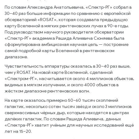
По словам Александра Анатольевича, «Спектр-РГ» собрал в
30–40 раз больше информации по сравнению с европейской
обсерваторией «ROSAT», которая создавала предыдущую
карту Вселенной в мягких рентгеновских лучах в 90-е годы.
Под руководством научного руководителя обсерватории
«Спектр-РГ» академика Рашида Алиевича Сюняева была
сформулирована амбициозная научная цель — построение
самой подробной карты Вселенной в рентгеновском
диапазоне.
Чувствительность аппаратуры оказалась в 30–40 раз выше,
чем у ROSAT. На новой карте Вселенной, сделанной
«Спектром-РГ», насчитывается около 4 миллионов объектов,
видимых в мягком излучении, и около 4000 объектов в
жёстком диапазоне рентгеновских волн.
На карте оказалось примерно 50–60 тысяч скоплений
галактик, несколько сотен тысяч звёзд и около 3 миллионов
сверхмассивных чёрных дыр, которые находятся в центрах
далёких галактик. По словам Рашида Алиевича, данных
«Спектра-РГ» хватит учёным для научных исследований ещё
лет на 15–20.