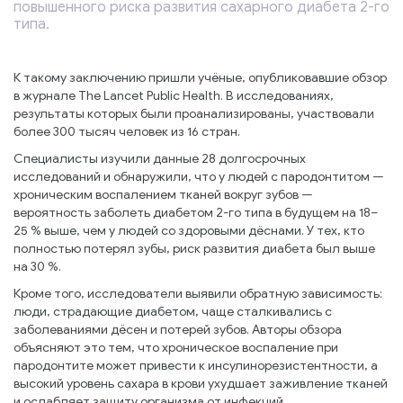
повышенного риска развития сахарного диабета 2-го
типа.
К такому заключению пришли учёные, опубликовавшие обзор
в журнале The Lancet Public Health. В исследованиях,
результаты которых были проанализированы, участвовали
более 300 тысяч человек из 16 стран.
Специалисты изучили данные 28 долгосрочных
исследований и обнаружили, что у людей с пародонтитом —
хроническим воспалением тканей вокруг зубов —
вероятность заболеть диабетом 2-го типа в будущем на 18–
25 % выше, чем у людей со здоровыми дёснами. У тех, кто
полностью потерял зубы, риск развития диабета был выше
на 30 %.
Кроме того, исследователи выявили обратную зависимость:
люди, страдающие диабетом, чаще сталкивались с
заболеваниями дёсен и потерей зубов. Авторы обзора
объясняют это тем, что хроническое воспаление при
пародонтите может привести к инсулинорезистентности, а
высокий уровень сахара в крови ухудшает заживление тканей
и ослабляет защиту организма от инфекций.