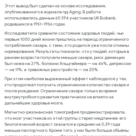
Этот вывод был сделан на основе исследования,
опубликованного в журнале npj Aging. В работе
использовались данные 60 394 участников UK Biobank,
родившихся в 1951–1956 годах.
Исследователи сравнили состояние здоровья людей, чьи
первые 1000 дней жизни пришлись на период ограниченного
потребления сахара, с теми, кто родился уже после отмены
нормирования. Результаты показали, что у людей, которые в
раннем возрасте получали меньше сахара, риск деменции
был ниже на 27%, болезни Альцгеймера — на 46%, депрессии
— на 11%, а тревожных расстройств — на 20%.
При этом наиболее выраженный эффект наблюдался у тех,
кто продолжал получать ограниченное количество сахара и
после рождения. Ограничение сахара только во время
внутриутробного развития практически не влияло на
дальнейшее здоровье мозга.
Магнитно-резонансная томография продемонстрировала,
что мозг участников из этой группы старел медленнее: его
биологический возраст оказался в среднем на 0,39 года
меньше паспортного. Кроме того, у них были больше объёмы