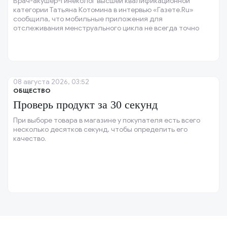
Врач-акушер-гинеколог высшей квалификационной
категории Татьяна Котомина в интервью «Газете.Ru»
сообщила, что мобильные приложения для
отслеживания менструального цикла не всегда точно
прогнозируют благоприятные для зачатия дни, особенно
при нерегулярном цикле.
08 августа 2026, 03:52
ОБЩЕСТВО
Проверь продукт за 30 секунд
При выборе товара в магазине у покупателя есть всего
несколько десятков секунд, чтобы определить его
качество.