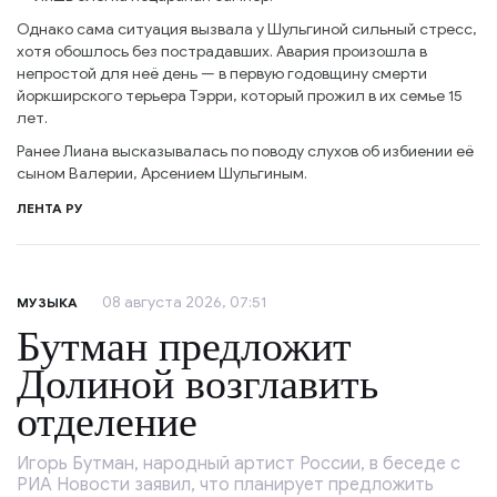
Однако сама ситуация вызвала у Шульгиной сильный стресс,
хотя обошлось без пострадавших. Авария произошла в
непростой для неё день — в первую годовщину смерти
йоркширского терьера Тэрри, который прожил в их семье 15
лет.
Ранее Лиана высказывалась по поводу слухов об избиении её
сыном Валерии, Арсением Шульгиным.
ЛЕНТА РУ
08 августа 2026, 07:51
МУЗЫКА
Бутман предложит
Долиной возглавить
отделение
Игорь Бутман, народный артист России, в беседе с
РИА Новости заявил, что планирует предложить