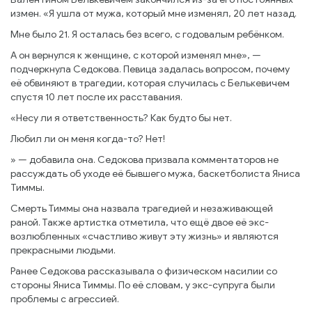
измен. «Я ушла от мужа, который мне изменял, 20 лет назад.
Мне было 21. Я осталась без всего, с годовалым ребёнком.
А он вернулся к женщине, с которой изменял мне», —
подчеркнула Седокова. Певица задалась вопросом, почему
её обвиняют в трагедии, которая случилась с Белькевичем
спустя 10 лет после их расставания.
«Несу ли я ответственность? Как будто бы нет.
Любил ли он меня когда-то? Нет!
» — добавила она. Седокова призвала комментаторов не
рассуждать об уходе её бывшего мужа, баскетболиста Яниса
Тиммы.
Смерть Тиммы она назвала трагедией и незаживающей
раной. Также артистка отметила, что ещё двое её экс-
возлюбленных «счастливо живут эту жизнь» и являются
прекрасными людьми.
Ранее Седокова рассказывала о физическом насилии со
стороны Яниса Тиммы. По её словам, у экс-супруга были
проблемы с агрессией.