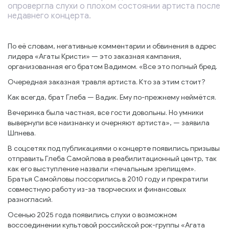
опровергла слухи о плохом состоянии артиста после
недавнего концерта.
По её словам, негативные комментарии и обвинения в адрес
лидера «Агаты Кристи» — это заказная кампания,
организованная его братом Вадимом. «Все это полный бред.
Очередная заказная травля артиста. Кто за этим стоит?
Как всегда, брат Глеба — Вадик. Ему по-прежнему неймётся.
Вечеринка была частная, все гости довольны. Но умники
вывернули все наизнанку и очерняют артиста», — заявила
Шпнева.
В соцсетях под публикациями о концерте появились призывы
отправить Глеба Самойлова в реабилитационный центр, так
как его выступление назвали «печальным зрелищем».
Братья Самойловы поссорились в 2010 году и прекратили
совместную работу из-за творческих и финансовых
разногласий.
Осенью 2025 года появились слухи о возможном
воссоединении культовой российской рок-группы «Агата