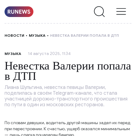
НОВОСТИ
НОВОСТИ
МУЗЫКА
НЕВЕСТКА ВАЛЕРИИ ПОПАЛА В ДТП
РУБРИКИ
14 августа 2025, 11:34
МУЗЫКА
О
Невестка Валерии попала
НАС
в ДТП
Лиана Шульгина, невестка певицы Валерии,
поделилась в своём Telegram-канале, что стала
участницей дорожно-транспортного происшествия
по пути в один из московских ресторанов.
По словам девушки, водитель другой машины задел их перед
при перестроении. К счастью, ущерб оказался минимальным
— лишь слегка поцарапан бампер.