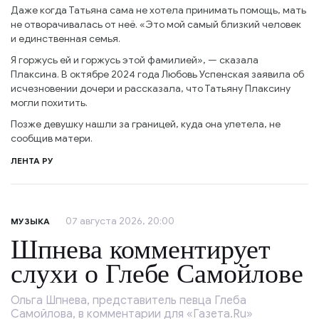
Даже когда Татьяна сама не хотела принимать помощь, мать
не отворачивалась от неё. «Это мой самый близкий человек
и единственная семья.
Я горжусь ей и горжусь этой фамилией», — сказала
Плаксина. В октябре 2024 года Любовь Успенская заявила об
исчезновении дочери и рассказала, что Татьяну Плаксину
могли похитить.
Позже девушку нашли за границей, куда она улетела, не
сообщив матери.
ЛЕНТА РУ
07 августа 2026, 20:00
МУЗЫКА
Шпнева комментирует
слухи о Глебе Самойлове
Ольга Шпнева, представитель певца Глеба
Самойлова, в комментарии для «Газета.Ru»