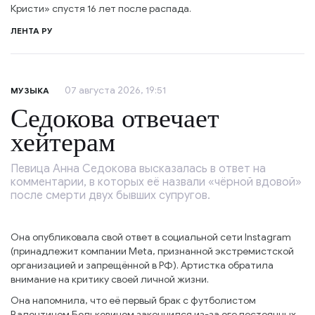
Кристи» спустя 16 лет после распада.
ЛЕНТА РУ
07 августа 2026, 19:51
МУЗЫКА
Седокова отвечает
хейтерам
Певица Анна Седокова высказалась в ответ на
комментарии, в которых её назвали «чёрной вдовой»
после смерти двух бывших супругов.
Она опубликовала свой ответ в социальной сети Instagram
(принадлежит компании Meta, признанной экстремистской
организацией и запрещённой в РФ). Артистка обратила
внимание на критику своей личной жизни.
Она напомнила, что её первый брак с футболистом
Валентином Белькевичем закончился из-за его постоянных