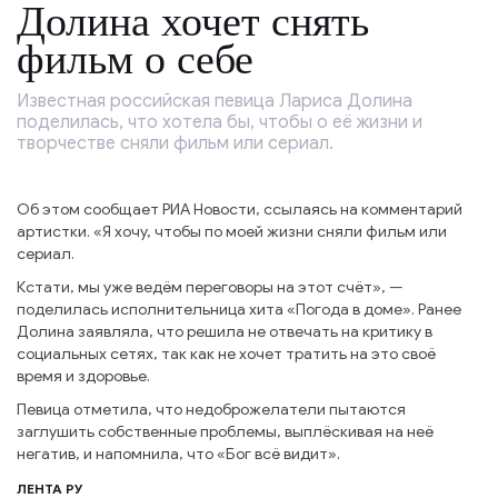
Долина хочет снять
фильм о себе
Известная российская певица Лариса Долина
поделилась, что хотела бы, чтобы о её жизни и
творчестве сняли фильм или сериал.
Об этом сообщает РИА Новости, ссылаясь на комментарий
артистки. «Я хочу, чтобы по моей жизни сняли фильм или
сериал.
Кстати, мы уже ведём переговоры на этот счёт», —
поделилась исполнительница хита «Погода в доме». Ранее
Долина заявляла, что решила не отвечать на критику в
социальных сетях, так как не хочет тратить на это своё
время и здоровье.
Певица отметила, что недоброжелатели пытаются
заглушить собственные проблемы, выплёскивая на неё
негатив, и напомнила, что «Бог всё видит».
ЛЕНТА РУ