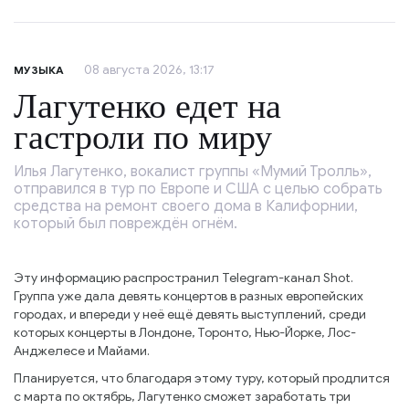
08 августа 2026, 13:17
МУЗЫКА
Лагутенко едет на
гастроли по миру
Илья Лагутенко, вокалист группы «Мумий Тролль»,
отправился в тур по Европе и США с целью собрать
средства на ремонт своего дома в Калифорнии,
который был повреждён огнём.
Эту информацию распространил Telegram-канал Shot.
Группа уже дала девять концертов в разных европейских
городах, и впереди у неё ещё девять выступлений, среди
которых концерты в Лондоне, Торонто, Нью-Йорке, Лос-
Анджелесе и Майами.
Планируется, что благодаря этому туру, который продлится
с марта по октябрь, Лагутенко сможет заработать три