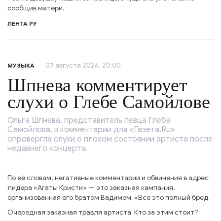
сообщив матери.
ЛЕНТА РУ
07 августа 2026, 20:00
МУЗЫКА
Шпнева комментирует
слухи о Глебе Самойлове
Ольга Шпнева, представитель певца Глеба
Самойлова, в комментарии для «Газета.Ru»
опровергла слухи о плохом состоянии артиста после
недавнего концерта.
По её словам, негативные комментарии и обвинения в адрес
лидера «Агаты Кристи» — это заказная кампания,
организованная его братом Вадимом. «Все это полный бред.
Очередная заказная травля артиста. Кто за этим стоит?