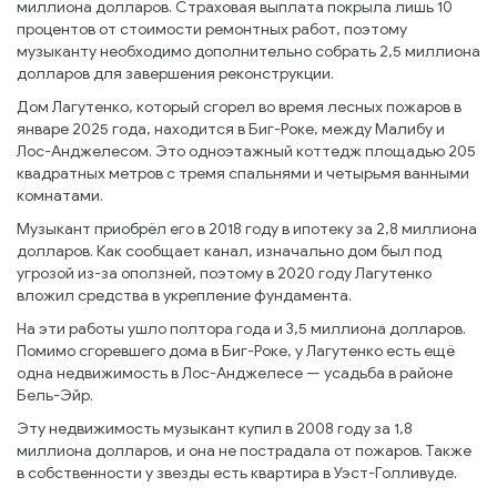
миллиона долларов. Страховая выплата покрыла лишь 10
процентов от стоимости ремонтных работ, поэтому
музыканту необходимо дополнительно собрать 2,5 миллиона
долларов для завершения реконструкции.
Дом Лагутенко, который сгорел во время лесных пожаров в
январе 2025 года, находится в Биг-Роке, между Малибу и
Лос-Анджелесом. Это одноэтажный коттедж площадью 205
квадратных метров с тремя спальнями и четырьмя ванными
комнатами.
Музыкант приобрёл его в 2018 году в ипотеку за 2,8 миллиона
долларов. Как сообщает канал, изначально дом был под
угрозой из-за оползней, поэтому в 2020 году Лагутенко
вложил средства в укрепление фундамента.
На эти работы ушло полтора года и 3,5 миллиона долларов.
Помимо сгоревшего дома в Биг-Роке, у Лагутенко есть ещё
одна недвижимость в Лос-Анджелесе — усадьба в районе
Бель-Эйр.
Эту недвижимость музыкант купил в 2008 году за 1,8
миллиона долларов, и она не пострадала от пожаров. Также
в собственности у звезды есть квартира в Уэст-Голливуде.