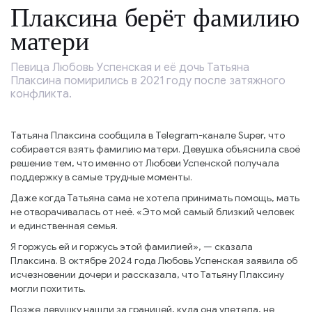
Плаксина берёт фамилию
матери
Певица Любовь Успенская и её дочь Татьяна
Плаксина помирились в 2021 году после затяжного
конфликта.
Татьяна Плаксина сообщила в Telegram-канале Super, что
собирается взять фамилию матери. Девушка объяснила своё
решение тем, что именно от Любови Успенской получала
поддержку в самые трудные моменты.
Даже когда Татьяна сама не хотела принимать помощь, мать
не отворачивалась от неё. «Это мой самый близкий человек
и единственная семья.
Я горжусь ей и горжусь этой фамилией», — сказала
Плаксина. В октябре 2024 года Любовь Успенская заявила об
исчезновении дочери и рассказала, что Татьяну Плаксину
могли похитить.
Позже девушку нашли за границей, куда она улетела, не