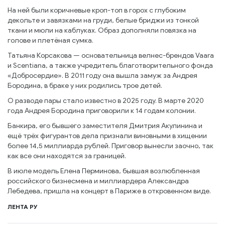
На ней были коричневые кроп-топ в горох с глубоким
декольте и завязками на груди, белые бриджи из тонкой
ткани и мюли на каблуках. Образ дополняли повязка на
голове и плетёная сумка.
Татьяна Корсакова — основательница велнес-брендов Vaara
и Scentiana, а также учредитель благотворительного фонда
«Добросердие». В 2011 году она вышла замуж за Андрея
Бородина, в браке у них родились трое детей.
О разводе пары стало известно в 2025 году. В марте 2020
года Андрея Бородина приговорили к 14 годам колонии.
Банкира, его бывшего заместителя Дмитрия Акулинина и
ещё трёх фигурантов дела признали виновными в хищении
более 14,5 миллиарда рублей. Приговор вынесли заочно, так
как все они находятся за границей.
В июле модель Елена Перминова, бывшая возлюбленная
российского бизнесмена и миллиардера Александра
Лебедева, пришла на концерт в Париже в откровенном виде.
ЛЕНТА РУ