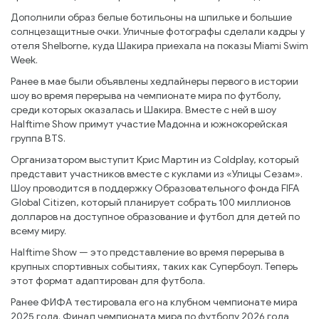
Дополнили образ белые ботильоны на шпильке и большие
солнцезащитные очки. Уличные фотографы сделали кадры у
отеля Shelborne, куда Шакира приехала на показы Miami Swim
Week.
Ранее в мае были объявлены хедлайнеры первого в истории
шоу во время перерыва на чемпионате мира по футболу,
среди которых оказалась и Шакира. Вместе с ней в шоу
Halftime Show примут участие Мадонна и южнокорейская
группа BTS.
Организатором выступит Крис Мартин из Coldplay, который
представит участников вместе с куклами из «Улицы Сезам».
Шоу проводится в поддержку Образовательного фонда FIFA
Global Citizen, который планирует собрать 100 миллионов
долларов на доступное образование и футбол для детей по
всему миру.
Halftime Show — это представление во время перерыва в
крупных спортивных событиях, таких как Супербоул. Теперь
этот формат адаптирован для футбола.
Ранее ФИФА тестировала его на клубном чемпионате мира
2025 года. Финал чемпионата мира по футболу 2026 года