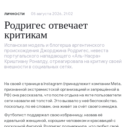
05 августа 2026, 21:02
ЛИЧНОСТИ
Родригес отвечает
критикам
Испанская модель и блогерша аргентинского
происхождения Джорджина Родригес, невеста
португальского нападающего «Аль-Насра»
Криштиану Роналду, отреагировала на критику своей
внешности в социальных сетях.
На своей странице в Instagram (принадлежит компании Meta,
признанной экстремистской организацией и запрещённой в
РФ) она рассказала, что после отдыха на яхте пользователи
сети назвали её толстой. Это вызвало у неё беспокойство,
поскольку, по её словам, она живёт за счёт своего имиджа.
Футболист поддержал свою избранницу, назвав её
идеальной женщиной, хорошим человеком и красавицей с
роскошной фигурой. Родригес подчеркнула, что любит своё