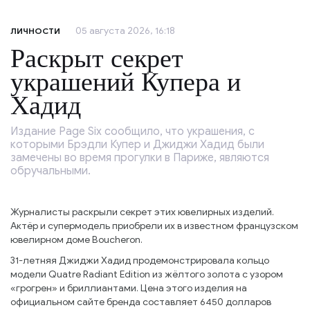
05 августа 2026, 16:18
ЛИЧНОСТИ
Раскрыт секрет
украшений Купера и
Хадид
Издание Page Six сообщило, что украшения, с
которыми Брэдли Купер и Джиджи Хадид были
замечены во время прогулки в Париже, являются
обручальными.
Журналисты раскрыли секрет этих ювелирных изделий.
Актёр и супермодель приобрели их в известном французском
ювелирном доме Boucheron.
31-летняя Джиджи Хадид продемонстрировала кольцо
модели Quatre Radiant Edition из жёлтого золота с узором
«грогрен» и бриллиантами. Цена этого изделия на
официальном сайте бренда составляет 6450 долларов