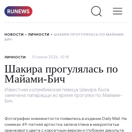
НОВОСТИ
НОВОСТИ
ЛИЧНОСТИ
ШАКИРА ПРОГУЛЯЛАСЬ ПО МАЙАМИ-
БИЧ
РУБРИКИ
01 июня 2026, 10:18
ЛИЧНОСТИ
О
Шакира прогулялась по
НАС
Майами-Бич
Известная колумбийская певица Шакира была
замечена папарацци во время прогулки по Майами-
Бич.
Фотографии знаменитости появились в издании Daily Mail. На
снимках 49-летняя артистка запечатлена в микроплатье
оранжевого цвета с корсетным верхом и глубоким декольте.