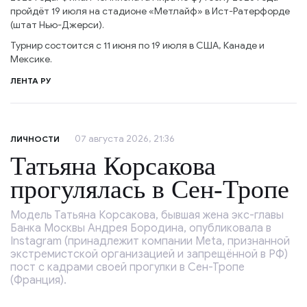
пройдёт 19 июля на стадионе «Метлайф» в Ист-Ратерфорде
(штат Нью-Джерси).
Турнир состоится с 11 июня по 19 июля в США, Канаде и
Мексике.
ЛЕНТА РУ
07 августа 2026, 21:36
ЛИЧНОСТИ
Татьяна Корсакова
прогулялась в Сен-Тропе
Модель Татьяна Корсакова, бывшая жена экс-главы
Банка Москвы Андрея Бородина, опубликовала в
Instagram (принадлежит компании Meta, признанной
экстремистской организацией и запрещённой в РФ)
пост с кадрами своей прогулки в Сен-Тропе
(Франция).