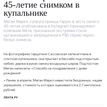
45-летие снимком в
купальнике
Меган Маркл, супруга принца Гарри, в честь своего
45-летия опубликовала в Instagram (принадлежит
компании Meta, признанной экстремистской
организацией и запрещённой в РФ) серию черно-
белых снимков.
На фотографиях герцогиня Сассекская запечатлена в
слитном купальнике, она прыгает в бассейн под открытым
небом, держа в руках связку воздушных шаров. Под постом
Меган написала: «Спасибо за поздравления с днём
рождения!
» Ранее, в апреле, Меган Маркл навестила бездомных, надев
украшения, стоимость которых оценивается в 2,7 миллиона
рублей.
ЛЕНТА РУ