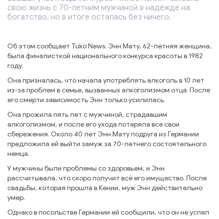
свою жизнь с 70-летним мужчиной в надежде на
богатство, но в итоге осталась без ничего.
Об этом сообщает Tuko News. Энн Мату, 62-летняя женщина,
была финалисткой национального конкурса красоты в 1982
году.
Она призналась, что начала употреблять алкоголь в 10 лет
из-за проблем в семье, вызванных алкоголизмом отца. После
его смерти зависимость Энн только усилилась.
Она прожила пять лет с мужчиной, страдавшим
алкоголизмом, и после его ухода потеряла все свои
сбережения. Около 40 лет Энн Мату подруга из Германии
предложила ей выйти замуж за 70-летнего состоятельного
немца.
У мужчины были проблемы со здоровьем, и Энн
рассчитывала, что скоро получит всё его имущество. После
свадьбы, которая прошла в Кении, муж Энн действительно
умер.
Однако в посольстве Германии ей сообщили, что он не успел