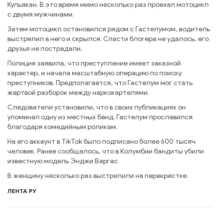
Кульякан. В это время мимо несколько раз проехал мотоцикл
с двумя мужчинами.
Затем мотоцикл остановился рядом с Гастелумом, водитель
выстрелил в него и скрылся. Спасти блогера не удалось, его
друзья не пострадали.
Полиция заявила, что преступление имеет заказной
характер, и начала масштабную операцию по поиску
преступников. Предполагается, что Гастелум мог стать
жертвой разборок между наркокартелями.
Следователи установили, что в своих публикациях он
упоминал одну из местных банд. Гастелум прославился
благодаря комедийным роликам.
На его аккаунт в TikTok было подписано более 600 тысяч
человек. Ранее сообщалось, что в Колумбии бандиты убили
известную модель Энджи Варгас.
В женщину несколько раз выстрелили на перекрёстке.
ЛЕНТА РУ