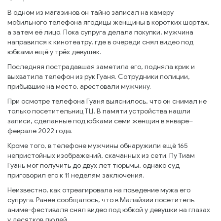
В одном из магазинов он тайно записал на камеру
мобильного телефона ягодицы женщины в коротких шортах,
а затем её лицо. Пока супруга делала покупки, мужчина
направился к кинотеатру, где в очереди снял видео под
юбками ещё у трёх девушек.
Последняя пострадавшая заметила его, подняла крик и
выхватила телефон из рук Гуаня. Сотрудники полиции,
прибывшие на место, арестовали мужчину.
При осмотре телефона Гуаня выяснилось, что он снимал не
только посетительниц ТЦ. В памяти устройства нашли
записи, сделанные под юбками семи женщин в январе–
феврале 2022 года.
Кроме того, в телефоне мужчины обнаружили ещё 165
непристойных изображений, скачанных из сети. Пу Тиам
Гуань мог получить до двух лет тюрьмы, однако суд
приговорил его к 11 неделям заключения.
Неизвестно, как отреагировала на поведение мужа его
супруга. Ранее сообщалось, что в Малайзии посетитель
аниме-фестиваля снял видео под юбкой у девушки на глазах
у десятков людей.