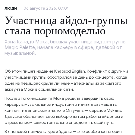
06 августа 2026, 07:01
ЛЮДИ
Участница айдол-группы
стала порномоделью
Хана Канадэ Мока, бывшая участница айдол-группы
Magic Palette, начала карьеру в сфере, далёкой от
музыкальной.
Об этом пишет издание Khaosod English. Конфликт с другими
участницами группы обострился за день до концерта, когда
одна из певиц раскрыла личные материалы из закрытого
аккаунта Моки в социальной сети.
После этого инцидента Мока решила завершить свою
карьеру в музыкальной индустрии и начала размещать
контент на японском аналоге OnlyFans — сервисе MyFans.
Девушка объясняет свой выбор опытом работы айдолом и
стремлением самостоятельно определять свой путь.
В японской поп-культуре айдолы — это особая категория