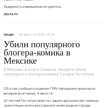
Задержать извращенца не удалось.
ЛЕНТА РУ
06 августа 2026, 09:35
ЛЮДИ
Убили популярного
блогера-комика в
Мексике
В Мексике, в штате Синалоа, бандиты убили
популярного блогера-комика Сесара Гастелума.
Об этом сообщило издание CNN. Нападение произошло
вечером во вторник, 4 августа.
23-летний Гастелум вместе с двумя друзьями вёл прямую
трансляцию около ресторана в своём родном городе