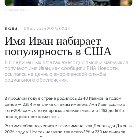
Нейросеть
05 августа 2026, 07:34
ЛЮДИ
Имя Иван набирает
популярность в США
В Соединённых Штатах ежегодно тысячи мальчиков
получают имя Иван, как сообщили РИА Новости,
ссылаясь на данные американской службы
социального обеспечения.
В прошлом году в стране родилось 2240 Иванов, а годом
ранее — 2354 мальчика с таким именем. Имя Иван вошло в
топ-200 самых популярных, занимая места от 153 до 168 в
последние несколько лет.
Это имя обошло в списке такие имена, как Дональд и Джон: в
2025 году в Штатах назвали так всего 395 и 230 мальчиков