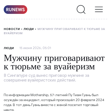
НОВОСТИ
НОВОСТИ
ЛЮДИ
МУЖЧИНУ ПРИГОВАРИВАЮТ К ТЮРЬМЕ ЗА
ВУАЙЕРИЗМ
РУБРИКИ
15 июня 2026, 05:01
ЛЮДИ
О
Мужчину приговаривают
НАС
к тюрьме за вуайеризм
В Сингапуре суд вынес приговор мужчине за
совершение вуайеристских действий.
По информации Mothership, 57-летний Пу Тиам Гуань был
осуждён за инцидент, который произошёл 20 февраля 2024
года. В тот день Гуань вместе с женой посетил торговый
центр.