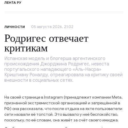
ЛЕНТА РУ
05 августа 2026, 21:02
ЛИЧНОСТИ
Родригес отвечает
критикам
Испанская модель и блогерша аргентинского
происхождения Джорджина Родригес, невеста
португальского нападающего «Аль-Насра»
Криштиану Роналду, отреагировала на критику своей
внешности в социальных сетях.
На своей странице в Instagram (принадлежит компании Meta,
признанной экстремистской организацией и запрещённой в
РФ) она рассказала, что после отдыха на яхте пользователи
сети назвали её толстой. Это вызвало у неё беспокойство,
поскольку, по её словам, она живёт за счёт своего имиджа.