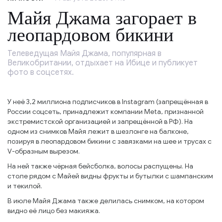
Майя Джама загорает в
леопардовом бикини
Телеведущая Майя Джама, популярная в
Великобритании, отдыхает на Ибице и публикует
фото в соцсетях.
У неё 3,2 миллиона подписчиков в Instagram (запрещённая в
России соцсеть, принадлежит компании Meta, признанной
экстремистской организацией и запрещённой в РФ). На
одном из снимков Майя лежит в шезлонге на балконе,
позируя в леопардовом бикини с завязками на шее и трусах с
V-образным вырезом.
На ней также чёрная бейсболка, волосы распущены. На
столе рядом с Майей видны фрукты и бутылки с шампанским
и текилой.
В июле Майя Джама также делилась снимком, на котором
видно её лицо без макияжа.