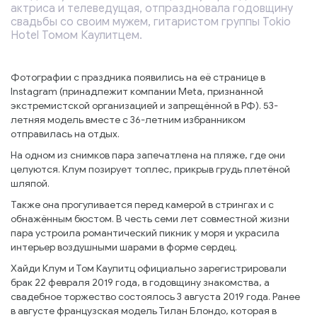
актриса и телеведущая, отпраздновала годовщину
свадьбы со своим мужем, гитаристом группы Tokio
Hotel Томом Каулитцем.
Фотографии с праздника появились на её странице в
Instagram (принадлежит компании Meta, признанной
экстремистской организацией и запрещённой в РФ). 53-
летняя модель вместе с 36-летним избранником
отправилась на отдых.
На одном из снимков пара запечатлена на пляже, где они
целуются. Клум позирует топлес, прикрыв грудь плетёной
шляпой.
Также она прогуливается перед камерой в стрингах и с
обнажённым бюстом. В честь семи лет совместной жизни
пара устроила романтический пикник у моря и украсила
интерьер воздушными шарами в форме сердец.
Хайди Клум и Том Каулитц официально зарегистрировали
брак 22 февраля 2019 года, в годовщину знакомства, а
свадебное торжество состоялось 3 августа 2019 года. Ранее
в августе французская модель Тилан Блондо, которая в