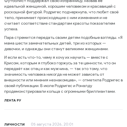
Футболист поддержал свою избранницу, назвав её
идеальной женщиной, хорошим человеком и красавицей с
роскошной фигурой. Родригес подчеркнула, что любит своё
тело, принимает происходящие с ним изменения и не
считает соответствие стандартам красоты показателем
успеха.
Пара стремится передать своим детям подобные взгляды. «Я
мама шести замечательных детей, три из которых —
девочки, и однажды они станут великими женщинами.
И если есть что-то, чему я хочу их научить — вместе с
Крисом, которым я глубоко горжусь за те ценности, что он
передаёт как отец и как мужчина, — так это тому, что
значимость человека никогда не может зависеть от
внешности или мнения незнакомцев», — отметила Родригес в
своей публикации. В июле Родригес и Роналду
продемонстрировали кольца с огромными бриллиантами.
ЛЕНТА РУ
05 августа 2026, 20:01
ЛИЧНОСТИ