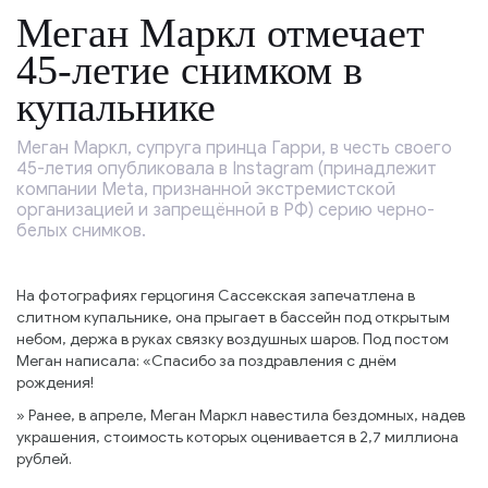
Меган Маркл отмечает
45-летие снимком в
купальнике
Меган Маркл, супруга принца Гарри, в честь своего
45-летия опубликовала в Instagram (принадлежит
компании Meta, признанной экстремистской
организацией и запрещённой в РФ) серию черно-
белых снимков.
На фотографиях герцогиня Сассекская запечатлена в
слитном купальнике, она прыгает в бассейн под открытым
небом, держа в руках связку воздушных шаров. Под постом
Меган написала: «Спасибо за поздравления с днём
рождения!
» Ранее, в апреле, Меган Маркл навестила бездомных, надев
украшения, стоимость которых оценивается в 2,7 миллиона
рублей.