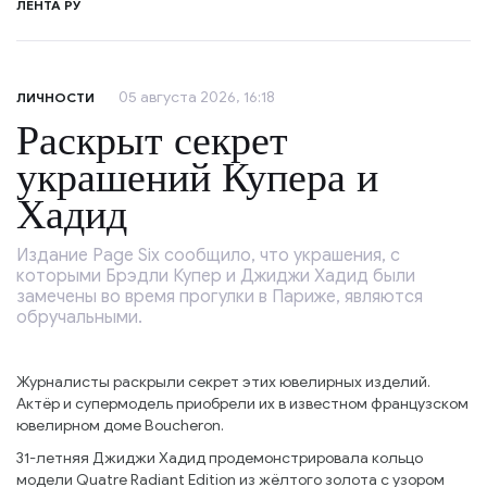
ЛЕНТА РУ
05 августа 2026, 16:18
ЛИЧНОСТИ
Раскрыт секрет
украшений Купера и
Хадид
Издание Page Six сообщило, что украшения, с
которыми Брэдли Купер и Джиджи Хадид были
замечены во время прогулки в Париже, являются
обручальными.
Журналисты раскрыли секрет этих ювелирных изделий.
Актёр и супермодель приобрели их в известном французском
ювелирном доме Boucheron.
31-летняя Джиджи Хадид продемонстрировала кольцо
модели Quatre Radiant Edition из жёлтого золота с узором