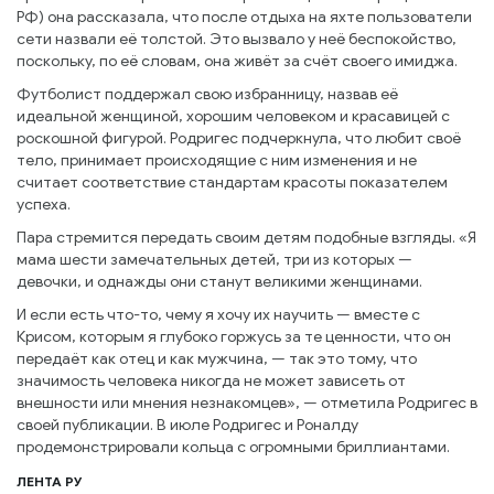
РФ) она рассказала, что после отдыха на яхте пользователи
сети назвали её толстой. Это вызвало у неё беспокойство,
поскольку, по её словам, она живёт за счёт своего имиджа.
Футболист поддержал свою избранницу, назвав её
идеальной женщиной, хорошим человеком и красавицей с
роскошной фигурой. Родригес подчеркнула, что любит своё
тело, принимает происходящие с ним изменения и не
считает соответствие стандартам красоты показателем
успеха.
Пара стремится передать своим детям подобные взгляды. «Я
мама шести замечательных детей, три из которых —
девочки, и однажды они станут великими женщинами.
И если есть что-то, чему я хочу их научить — вместе с
Крисом, которым я глубоко горжусь за те ценности, что он
передаёт как отец и как мужчина, — так это тому, что
значимость человека никогда не может зависеть от
внешности или мнения незнакомцев», — отметила Родригес в
своей публикации. В июле Родригес и Роналду
продемонстрировали кольца с огромными бриллиантами.
ЛЕНТА РУ