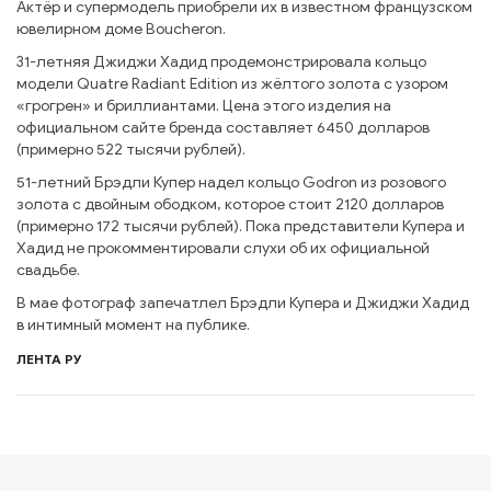
Актёр и супермодель приобрели их в известном французском
ювелирном доме Boucheron.
31-летняя Джиджи Хадид продемонстрировала кольцо
модели Quatre Radiant Edition из жёлтого золота с узором
«грогрен» и бриллиантами. Цена этого изделия на
официальном сайте бренда составляет 6450 долларов
(примерно 522 тысячи рублей).
51-летний Брэдли Купер надел кольцо Godron из розового
золота с двойным ободком, которое стоит 2120 долларов
(примерно 172 тысячи рублей). Пока представители Купера и
Хадид не прокомментировали слухи об их официальной
свадьбе.
В мае фотограф запечатлел Брэдли Купера и Джиджи Хадид
в интимный момент на публике.
ЛЕНТА РУ