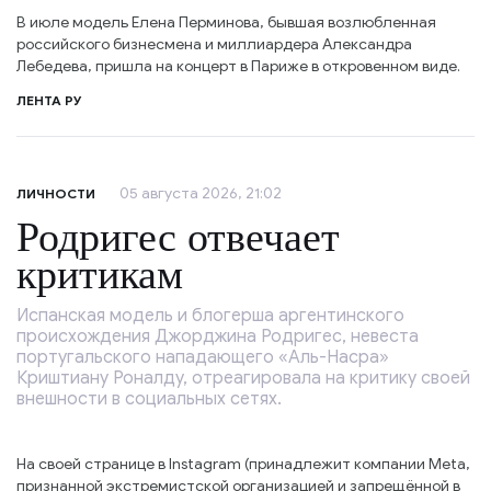
В июле модель Елена Перминова, бывшая возлюбленная
российского бизнесмена и миллиардера Александра
Лебедева, пришла на концерт в Париже в откровенном виде.
ЛЕНТА РУ
05 августа 2026, 21:02
ЛИЧНОСТИ
Родригес отвечает
критикам
Испанская модель и блогерша аргентинского
происхождения Джорджина Родригес, невеста
португальского нападающего «Аль-Насра»
Криштиану Роналду, отреагировала на критику своей
внешности в социальных сетях.
На своей странице в Instagram (принадлежит компании Meta,
признанной экстремистской организацией и запрещённой в