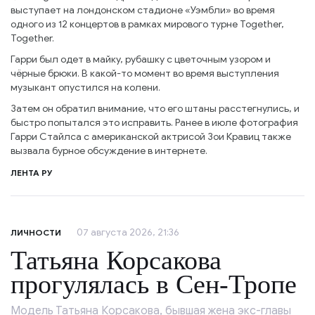
выступает на лондонском стадионе «Уэмбли» во время
одного из 12 концертов в рамках мирового турне Together,
Together.
Гарри был одет в майку, рубашку с цветочным узором и
чёрные брюки. В какой-то момент во время выступления
музыкант опустился на колени.
Затем он обратил внимание, что его штаны расстегнулись, и
быстро попытался это исправить. Ранее в июле фотография
Гарри Стайлса с американской актрисой Зои Кравиц также
вызвала бурное обсуждение в интернете.
ЛЕНТА РУ
07 августа 2026, 21:36
ЛИЧНОСТИ
Татьяна Корсакова
прогулялась в Сен-Тропе
Модель Татьяна Корсакова, бывшая жена экс-главы