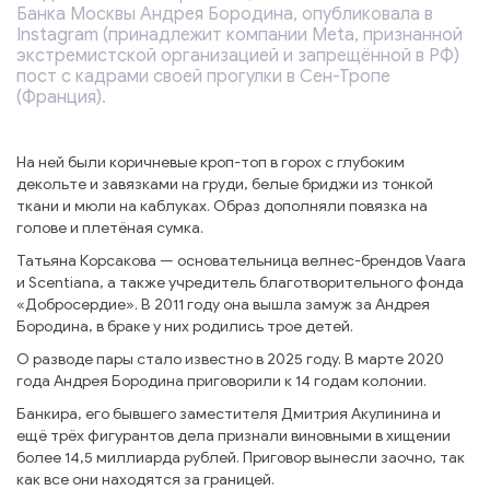
Банка Москвы Андрея Бородина, опубликовала в
Instagram (принадлежит компании Meta, признанной
экстремистской организацией и запрещённой в РФ)
пост с кадрами своей прогулки в Сен-Тропе
(Франция).
На ней были коричневые кроп-топ в горох с глубоким
декольте и завязками на груди, белые бриджи из тонкой
ткани и мюли на каблуках. Образ дополняли повязка на
голове и плетёная сумка.
Татьяна Корсакова — основательница велнес-брендов Vaara
и Scentiana, а также учредитель благотворительного фонда
«Добросердие». В 2011 году она вышла замуж за Андрея
Бородина, в браке у них родились трое детей.
О разводе пары стало известно в 2025 году. В марте 2020
года Андрея Бородина приговорили к 14 годам колонии.
Банкира, его бывшего заместителя Дмитрия Акулинина и
ещё трёх фигурантов дела признали виновными в хищении
более 14,5 миллиарда рублей. Приговор вынесли заочно, так
как все они находятся за границей.