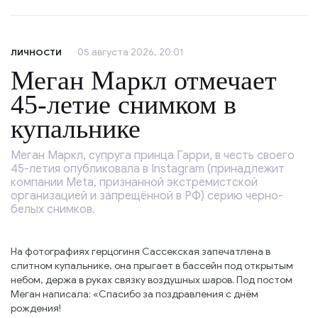
05 августа 2026, 20:01
ЛИЧНОСТИ
Меган Маркл отмечает
45-летие снимком в
купальнике
Меган Маркл, супруга принца Гарри, в честь своего
45-летия опубликовала в Instagram (принадлежит
компании Meta, признанной экстремистской
организацией и запрещённой в РФ) серию черно-
белых снимков.
На фотографиях герцогиня Сассекская запечатлена в
слитном купальнике, она прыгает в бассейн под открытым
небом, держа в руках связку воздушных шаров. Под постом
Меган написала: «Спасибо за поздравления с днём
рождения!