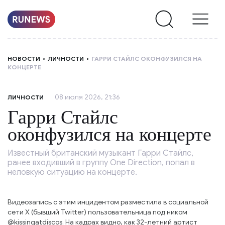
НОВОСТИ
НОВОСТИ
ЛИЧНОСТИ
ГАРРИ СТАЙЛС ОКОНФУЗИЛСЯ НА
КОНЦЕРТЕ
РУБРИКИ
08 июля 2026, 21:36
ЛИЧНОСТИ
О
Гарри Стайлс
НАС
оконфузился на концерте
Известный британский музыкант Гарри Стайлс,
ранее входивший в группу One Direction, попал в
неловкую ситуацию на концерте.
Видеозапись с этим инцидентом разместила в социальной
сети X (бывший Twitter) пользовательница под ником
@kissingatdiscos. На кадрах видно, как 32-летний артист