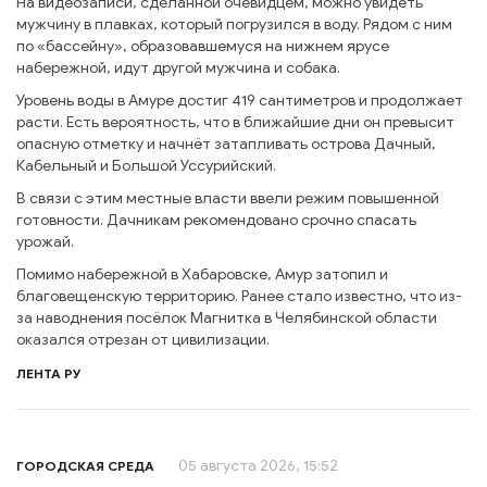
На видеозаписи, сделанной очевидцем, можно увидеть
мужчину в плавках, который погрузился в воду. Рядом с ним
по «бассейну», образовавшемуся на нижнем ярусе
набережной, идут другой мужчина и собака.
Уровень воды в Амуре достиг 419 сантиметров и продолжает
расти. Есть вероятность, что в ближайшие дни он превысит
опасную отметку и начнёт затапливать острова Дачный,
Кабельный и Большой Уссурийский.
В связи с этим местные власти ввели режим повышенной
готовности. Дачникам рекомендовано срочно спасать
урожай.
Помимо набережной в Хабаровске, Амур затопил и
благовещенскую территорию. Ранее стало известно, что из-
за наводнения посёлок Магнитка в Челябинской области
оказался отрезан от цивилизации.
ЛЕНТА РУ
05 августа 2026, 15:52
ГОРОДСКАЯ СРЕДА