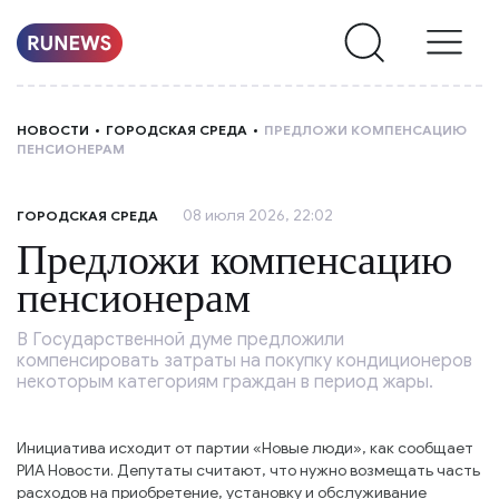
НОВОСТИ
НОВОСТИ
ГОРОДСКАЯ СРЕДА
ПРЕДЛОЖИ КОМПЕНСАЦИЮ
ПЕНСИОНЕРАМ
РУБРИКИ
08 июля 2026, 22:02
ГОРОДСКАЯ СРЕДА
О
Предложи компенсацию
НАС
пенсионерам
В Государственной думе предложили
компенсировать затраты на покупку кондиционеров
некоторым категориям граждан в период жары.
Инициатива исходит от партии «Новые люди», как сообщает
РИА Новости. Депутаты считают, что нужно возмещать часть
расходов на приобретение, установку и обслуживание