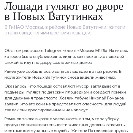
Лошади гуляют во дворе
в Новых Ватутинках
В ТиНАО Москвы, в районе Новые Ватутинки, жители
стали свидетелями шествия лошадей.
Об этом рассказал Telegram-канал «Москва М125». На видео,
которое было опубликовано, видно, как несколько лошадей
спокойно идут по двору возле жилых домов.
Ранее уже сообщалось о выпасе лошадей в этом районе. В
июле жители Новых Ватутинок снова видели животных.
Оказалось, что лошади оставляют мусор, заглядывают в
подъезды, гуляют по детским площадкам и создают помехи
для движения транспорта. Хозяин табуна Николай Романов
заявил, что его кони не представляют опасности для людей,
так как они дрессированные и не нападут.
Романов также выразил уверенность в том, что за уборку
продуктов жизнедеятельности животных должны отвечать
местные коммунальные службы. Жители Патриарших прудов