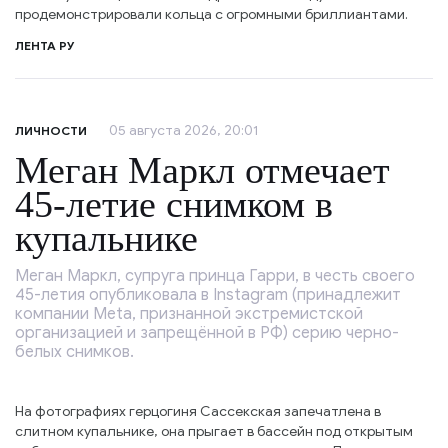
продемонстрировали кольца с огромными бриллиантами.
ЛЕНТА РУ
05 августа 2026, 20:01
ЛИЧНОСТИ
Меган Маркл отмечает
45-летие снимком в
купальнике
Меган Маркл, супруга принца Гарри, в честь своего
45-летия опубликовала в Instagram (принадлежит
компании Meta, признанной экстремистской
организацией и запрещённой в РФ) серию черно-
белых снимков.
На фотографиях герцогиня Сассекская запечатлена в
слитном купальнике, она прыгает в бассейн под открытым