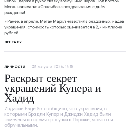
небом, держа в руках связку воздушных шаров. Под постом
Меган написала: «Спасибо за поздравления с днём
рождения!
» Ранее, в апреле, Меган Маркл навестила бездомных, надев
украшения, стоимость которых оценивается в 2,7 миллиона
рублей.
ЛЕНТА РУ
05 августа 2026, 16:18
ЛИЧНОСТИ
Раскрыт секрет
украшений Купера и
Хадид
Издание Page Six сообщило, что украшения, с
которыми Брэдли Купер и Джиджи Хадид были
замечены во время прогулки в Париже, являются
обручальными.