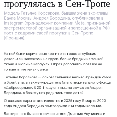
прогулялась в Сен-Тропе
Модель Татьяна Корсакова, бывшая жена экс-главы
Банка Москвы Андрея Бородина, опубликовала в
Instagram (принадлежит компании Meta, признанной
экстремистской организацией и запрещённой в РФ)
пост с кадрами своей прогулки в Сен-Тропе
(Франция).
На ней были коричневые кроп-топ в горох с глубоким
декольте и завязками на груди, белые бриджи из тонкой
ткани и мюли на каблуках. Образ дополняли повязка на
голове и плетёная сумка.
Татьяна Корсакова — основательница велнес-брендов Vaara
и Scentiana, а также учредитель благотворительного фонда
«Добросердие». В 2011 году она вышла замуж за Андрея
Бородина, в браке у них родились трое детей.
О разводе пары стало известно в 2025 году. В марте 2020
года Андрея Бородина приговорили к 14 годам колонии.
Банкира, его бывшего заместителя Дмитрия Акулинина и