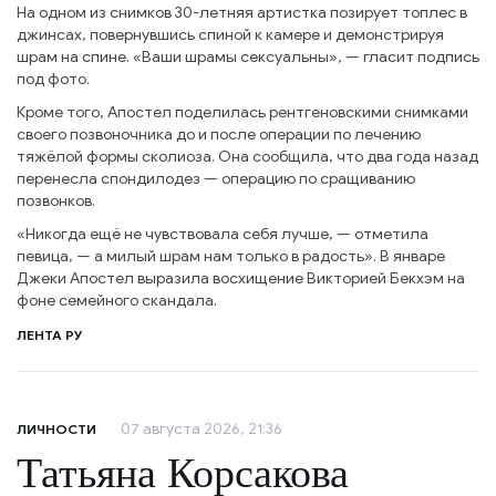
На одном из снимков 30-летняя артистка позирует топлес в
джинсах, повернувшись спиной к камере и демонстрируя
шрам на спине. «Ваши шрамы сексуальны», — гласит подпись
под фото.
Кроме того, Апостел поделилась рентгеновскими снимками
своего позвоночника до и после операции по лечению
тяжёлой формы сколиоза. Она сообщила, что два года назад
перенесла спондилодез — операцию по сращиванию
позвонков.
«Никогда ещё не чувствовала себя лучше, — отметила
певица, — а милый шрам нам только в радость». В январе
Джеки Апостел выразила восхищение Викторией Бекхэм на
фоне семейного скандала.
ЛЕНТА РУ
07 августа 2026, 21:36
ЛИЧНОСТИ
Татьяна Корсакова