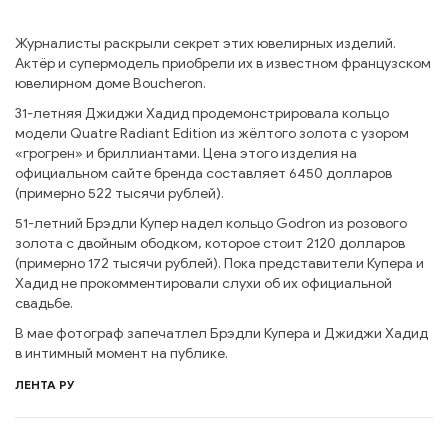
Журналисты раскрыли секрет этих ювелирных изделий.
Актёр и супермодель приобрели их в известном французском
ювелирном доме Boucheron.
31-летняя Джиджи Хадид продемонстрировала кольцо
модели Quatre Radiant Edition из жёлтого золота с узором
«грогрен» и бриллиантами. Цена этого изделия на
официальном сайте бренда составляет 6450 долларов
(примерно 522 тысячи рублей).
51-летний Брэдли Купер надел кольцо Godron из розового
золота с двойным ободком, которое стоит 2120 долларов
(примерно 172 тысячи рублей). Пока представители Купера и
Хадид не прокомментировали слухи об их официальной
свадьбе.
В мае фотограф запечатлел Брэдли Купера и Джиджи Хадид
в интимный момент на публике.
ЛЕНТА РУ