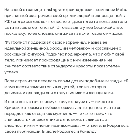
На своей странице в Instagram (принадлежит компании Meta,
признанной экстремистской организацией и запрещённой в
РФ) она рассказала, что после отдыха на яхте пользователи
сети назвали её толстой. Это вызвало у неё беспокойство,
поскольку, по её словам, она живёт за счёт своего имиджа.
Футболист поддержал свою избранницу, назвав её
идеальной женщиной, хорошим человеком и красавицей с
роскошной фигурой. Родригес подчеркнула, что любит своё
тело, принимает происходящие с ним изменения и не
считает соответствие стандартам красоты показателем
успеха.
Пара стремится передать своим детям подобные взгляды. «Я
мама шести замечательных детей, три из которых —
девочки, и однажды они станут великими женщинами.
И если есть что-то, чему я хочу их научить — вместе с
Крисом, которым я глубоко горжусь за те ценности, что он
передаёт как отец и как мужчина, — так это тому, что
значимость человека никогда не может зависеть от
внешности или мнения незнакомцев», — отметила Родригес в
своей публикации. В июле Родригес и Роналду