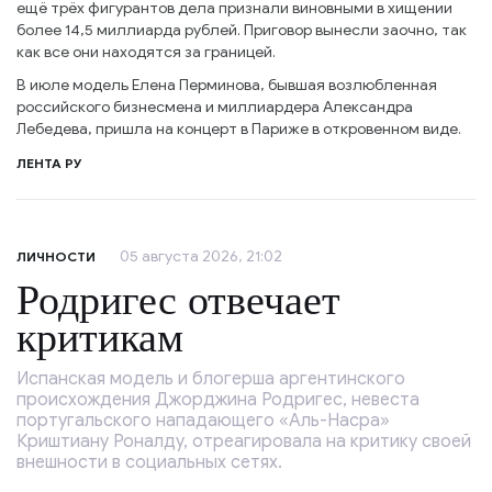
ещё трёх фигурантов дела признали виновными в хищении
более 14,5 миллиарда рублей. Приговор вынесли заочно, так
как все они находятся за границей.
В июле модель Елена Перминова, бывшая возлюбленная
российского бизнесмена и миллиардера Александра
Лебедева, пришла на концерт в Париже в откровенном виде.
ЛЕНТА РУ
05 августа 2026, 21:02
ЛИЧНОСТИ
Родригес отвечает
критикам
Испанская модель и блогерша аргентинского
происхождения Джорджина Родригес, невеста
португальского нападающего «Аль-Насра»
Криштиану Роналду, отреагировала на критику своей
внешности в социальных сетях.