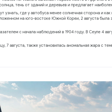
солнца, тень от зданий и деревьев и предлагает наибол
ут узнать, где у автобуса менее солнечная сторона и ка
положенном на юго-востоке Южной Кореи, 2 августа была
зателем с начала наблюдений в 1904 году. В Сеуле 4 ав
цу, 7 августа, также установилась аномальная жара с те