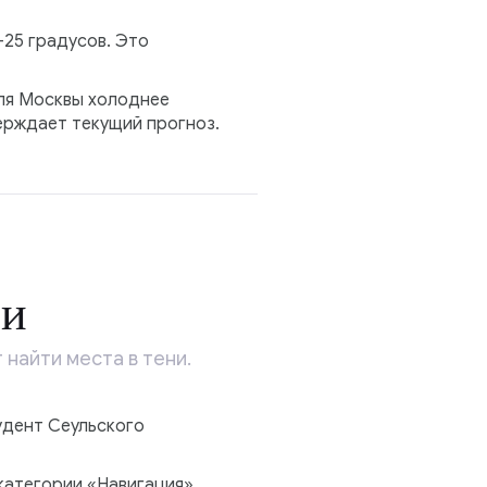
–25 градусов. Это
для Москвы холоднее
верждает текущий прогноз.
ни
найти места в тени.
удент Сеульского
 категории «Навигация».