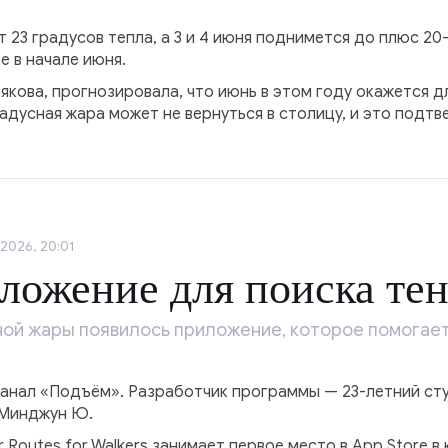
 23 градусов тепла, а 3 и 4 июня поднимется до плюс 20
 в начале июня.
якова, прогнозировала, что июнь в этом году окажется 
радусная жара может не вернуться в столицу, и это подт
2026, 20:01
ложение для поиска те
ой жары появилось приложение, которое помогает 
канал «Подъём». Разработчик программы — 23-летний ст
 Минджун Ю.
Routes for Walkers занимает первое место в App Store в