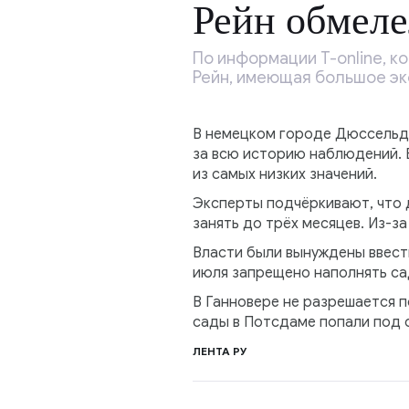
Рейн обмеле
По информации T-online, к
Рейн, имеющая большое эк
В немецком городе Дюссельдо
за всю историю наблюдений. 
из самых низких значений.
Эксперты подчёркивают, что 
занять до трёх месяцев. Из-з
Власти были вынуждены ввести
июля запрещено наполнять са
В Ганновере не разрешается 
сады в Потсдаме попали под 
ЛЕНТА РУ