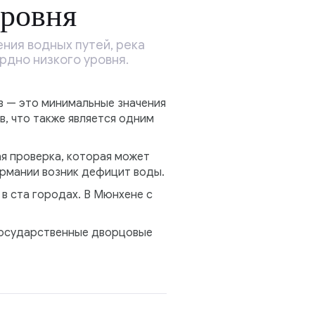
уровня
ния водных путей, река
рдно низкого уровня.
в — это минимальные значения
, что также является одним
я проверка, которая может
ермании возник дефицит воды.
в ста городах. В Мюнхене с
 государственные дворцовые