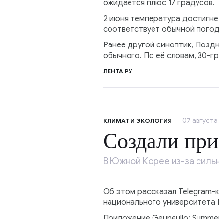
ожидается плюс 17 градусов.
2 июня температура достигнет
соответствует обычной погоде
Ранее другой синоптик, Поздн
обычного. По её словам, 30-г
ЛЕНТА РУ
07 августа 
КЛИМАТ И ЭКОЛОГИЯ
Создали при
В Южной Корее из-за сильн
Об этом рассказал Telegram-
национального университета
Приложение Geuneullo: Summer 