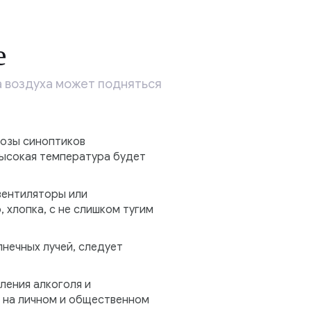
е
а воздуха может подняться
нозы синоптиков
ысокая температура будет
вентиляторы или
 хлопка, с не слишком тугим
нечных лучей, следует
ления алкоголя и
и на личном и общественном