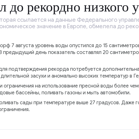
л до рекордно низкого 
оторая ссылается на данные Федерального управле
ономическое значение в Европе, обмелела до реко
рф 7 августа уровень воды опустился до 15 сантиметро
В предыдущий день показатель составлял 20 сантиметров
для подтверждения рекорда потребуется дополнительна
а длительной засухи и аномально высоких температур в Г
 ограничения на использование пресной воды более чем 
довые бассейны, поливать газоны и мыть автомобили.
поливать сады при температуре выше 27 градусов. Даже
ограничения.