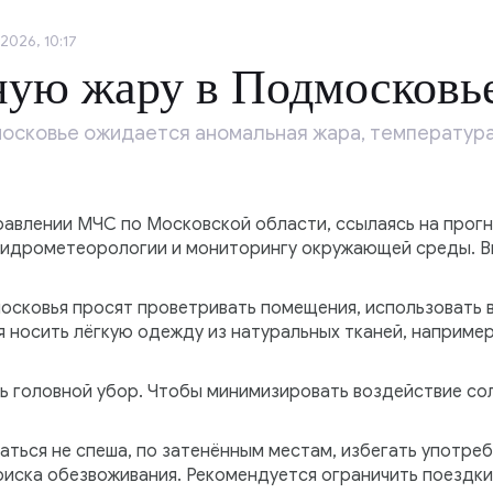
2026, 10:17
ную жару в Подмосковь
одмосковье ожидается аномальная жара, температур
правлении МЧС по Московской области, ссылаясь на прог
гидрометеорологии и мониторингу окружающей среды. В
московья просят проветривать помещения, использовать 
носить лёгкую одежду из натуральных тканей, например,
ь головной убор. Чтобы минимизировать воздействие сол
ться не спеша, по затенённым местам, избегать употреб
 риска обезвоживания. Рекомендуется ограничить поездк