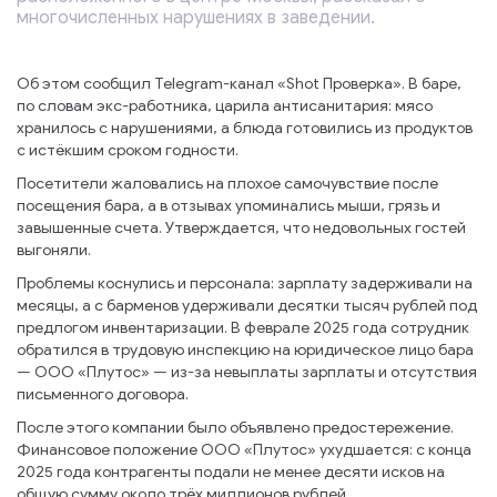
многочисленных нарушениях в заведении.
Об этом сообщил Telegram-канал «Shot Проверка». В баре,
по словам экс-работника, царила антисанитария: мясо
хранилось с нарушениями, а блюда готовились из продуктов
с истёкшим сроком годности.
Посетители жаловались на плохое самочувствие после
посещения бара, а в отзывах упоминались мыши, грязь и
завышенные счета. Утверждается, что недовольных гостей
выгоняли.
Проблемы коснулись и персонала: зарплату задерживали на
месяцы, а с барменов удерживали десятки тысяч рублей под
предлогом инвентаризации. В феврале 2025 года сотрудник
обратился в трудовую инспекцию на юридическое лицо бара
— ООО «Плутос» — из-за невыплаты зарплаты и отсутствия
письменного договора.
После этого компании было объявлено предостережение.
Финансовое положение ООО «Плутос» ухудшается: с конца
2025 года контрагенты подали не менее десяти исков на
общую сумму около трёх миллионов рублей.