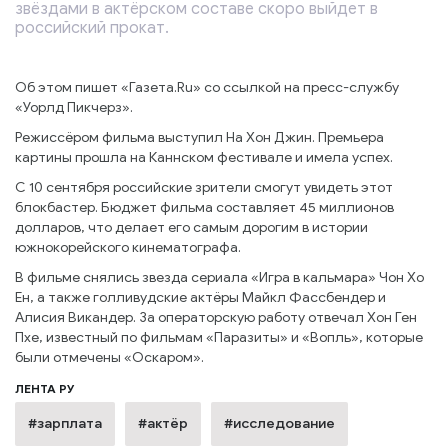
звёздами в актёрском составе скоро выйдет в
российский прокат.
Об этом пишет «Газета.Ru» со ссылкой на пресс-службу
«Уорлд Пикчерз».
Режиссёром фильма выступил На Хон Джин. Премьера
картины прошла на Каннском фестивале и имела успех.
С 10 сентября российские зрители смогут увидеть этот
блокбастер. Бюджет фильма составляет 45 миллионов
долларов, что делает его самым дорогим в истории
южнокорейского кинематографа.
В фильме снялись звезда сериала «Игра в кальмара» Чон Хо
Ен, а также голливудские актёры Майкл Фассбендер и
Алисия Викандер. За операторскую работу отвечал Хон Ген
Пхе, известный по фильмам «Паразиты» и «Вопль», которые
были отмечены «Оскаром».
ЛЕНТА РУ
#зарплата
#актёр
#исследование