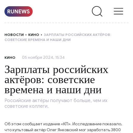
НОВОСТИ
НОВОСТИ
КИНО
ЗАРПЛАТЫ РОССИЙСКИХ АКТЁРОВ:
СОВЕТСКИЕ ВРЕМЕНА И НАШИ ДНИ
РУБРИКИ
05 ноября 2024, 15:34
КИНО
О
Зарплаты российских
НАС
актёров: советские
времена и наши дни
Российские актёры получают больше, чем их
советские коллеги.
Об этом сообщает издание «КП». Исследование показало,
что культовый актёр Олег Янковский мог заработать 3800