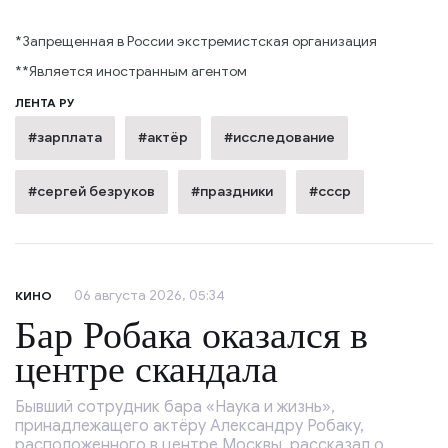
*Запрещенная в России экстремистская организация
**Является иностранным агентом
ЛЕНТА РУ
#зарплата
#актёр
#исследование
#сергей безруков
#праздники
#ссср
06 августа 2026, 05:34
КИНО
Бар Робака оказался в
центре скандала
Бывший сотрудник бара «Наука и жизнь»,
принадлежащего актёру Александру Робаку,
расположенного в центре Москвы, рассказал о