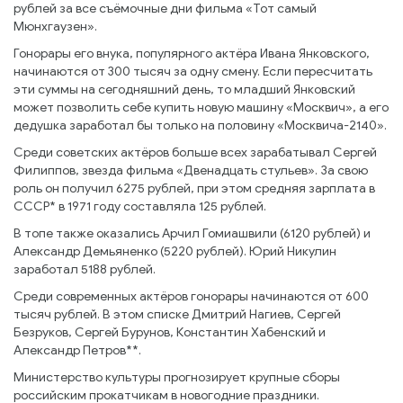
рублей за все съёмочные дни фильма «Тот самый
Мюнхгаузен».
Гонорары его внука, популярного актёра Ивана Янковского,
начинаются от 300 тысяч за одну смену. Если пересчитать
эти суммы на сегодняшний день, то младший Янковский
может позволить себе купить новую машину «Москвич», а его
дедушка заработал бы только на половину «Москвича-2140».
Среди советских актёров больше всех зарабатывал Сергей
Филиппов, звезда фильма «Двенадцать стульев». За свою
роль он получил 6275 рублей, при этом средняя зарплата в
СССР* в 1971 году составляла 125 рублей.
В топе также оказались Арчил Гомиашвили (6120 рублей) и
Александр Демьяненко (5220 рублей). Юрий Никулин
заработал 5188 рублей.
Среди современных актёров гонорары начинаются от 600
тысяч рублей. В этом списке Дмитрий Нагиев, Сергей
Безруков, Сергей Бурунов, Константин Хабенский и
Александр Петров**.
Министерство культуры прогнозирует крупные сборы
российским прокатчикам в новогодние праздники.