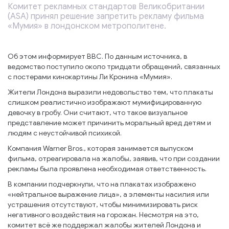
Комитет рекламных стандартов Великобритании
(ASA) принял решение запретить рекламу фильма
«Мумия» в лондонском метрополитене.
Об этом информирует BBC. По данным источника, в
ведомство поступило около тридцати обращений, связанных
с постерами кинокартины Ли Кронина «Мумия».
Жители Лондона выразили недовольство тем, что плакаты
слишком реалистично изображают мумифицированную
девочку в гробу. Они считают, что такое визуальное
представление может причинить моральный вред детям и
людям с неустойчивой психикой.
Компания Warner Bros., которая занимается выпуском
фильма, отреагировала на жалобы, заявив, что при создании
рекламы была проявлена необходимая ответственность.
В компании подчеркнули, что на плакатах изображено
«нейтральное выражение лица», а элементы насилия или
устрашения отсутствуют, чтобы минимизировать риск
негативного воздействия на горожан. Несмотря на это,
комитет всё же поддержал жалобы жителей Лондона и