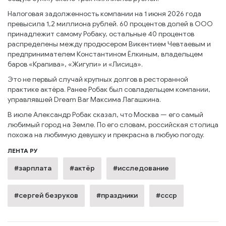
Налоговая задолженность компании на 1 июня 2026 года
превысила 1,2 миллиона рублей. 60 процентов долей в ООО
принадлежит самому Робаку, остальные 40 процентов
распределены между продюсером Викентием Чевтаевым и
предпринимателем Константином Ёлкиным, владельцем
баров «Крапива», «Жигули» и «Лисица».
Это не первый случай крупных долгов в ресторанной
практике актёра. Ранее Робак был совладельцем компании,
управлявшей Dream Bar Максима Лагашкина.
В июле Александр Робак сказал, что Москва — его самый
любимый город на Земле. По его словам, российская столица
похожа на любимую девушку и прекрасна в любую погоду.
ЛЕНТА РУ
#зарплата
#актёр
#исследование
#сергей безруков
#праздники
#ссср