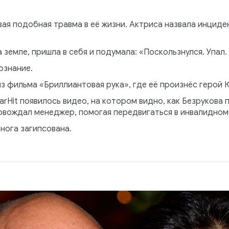
вая подобная травма в её жизни. Актриса назвала инцид
 земле, пришла в себя и подумала: «Поскользнулся. Упал.
ознание.
из фильма «Бриллиантовая рука», где её произнёс герой 
tarHit появилось видео, на котором видно, как Безрукова
овождал менеджер, помогая передвигаться в инвалидном
 нога загипсована.