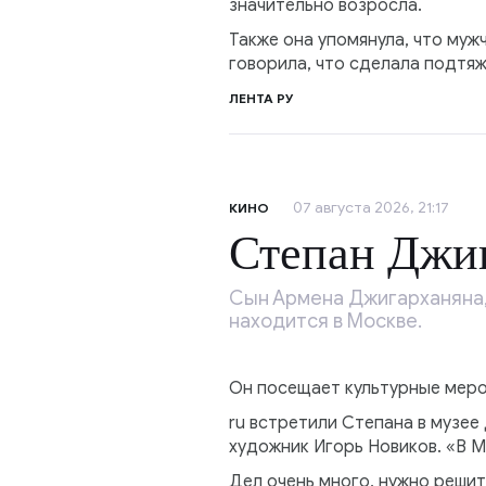
значительно возросла.
Также она упомянула, что муж
говорила, что сделала подтяж
ЛЕНТА РУ
07 августа 2026, 21:17
КИНО
Степан Джиг
Сын Армена Джигарханяна,
находится в Москве.
Он посещает культурные меро
ru встретили Степана в музее
художник Игорь Новиков. «В Мо
Дел очень много, нужно решит