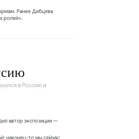
формам. Ранее Дибцева
х ролей».
ссию
нулся в Россию и
одил автор экспозиции —
й: наконец-то мы сейчас