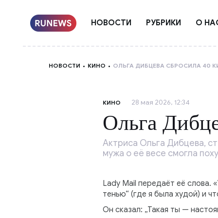
НОВОСТИ
РУБРИКИ
О НА
НОВОСТИ
КИНО
ОЛЬГА ДИБЦЕВА СБРОСИЛА 40 
28 мая 2026, 12:34
КИНО
Ольга Дибце
Актриса Ольга Дибцева, ст
мужа о её весе смогла пох
Lady Mail передаёт её слова. 
тенью“ (где я была худой) и ч
Он сказал: „Такая ты — насто