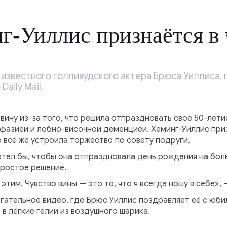
-Уиллис признаётся в 
 известного голливудского актёра Брюса Уиллиса,
aily Mail.
вину из-за того, что решила отпраздновать своё 50-лети
фазией и лобно-височной деменцией. Хеминг-Уиллис приз
о всё же устроила торжество по совету подруги.
тел бы, чтобы она отпраздновала день рождения на боль
простое решение.
этим. Чувство вины — это то, что я всегда ношу в себе»,
гательное видео, где Брюс Уиллис поздравляет её с юб
 в лёгкие гелий из воздушного шарика.