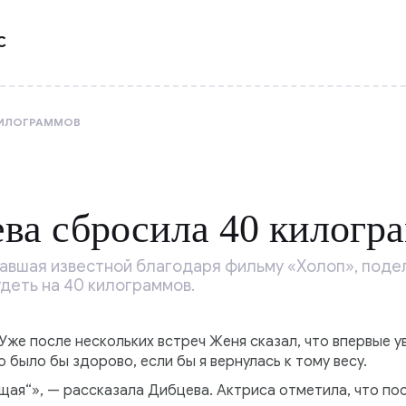
С
КИЛОГРАММОВ
ва сбросила 40 килогр
авшая известной благодаря фильму «Холоп», подел
удеть на 40 килограммов.
«Уже после нескольких встреч Женя сказал, что впервые у
то было бы здорово, если бы я вернулась к тому весу.
ящая“», — рассказала Дибцева. Актриса отметила, что по