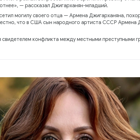
отнее», — рассказал Джигарханян-младший.
осетил могилу своего отца — Армена Джигарханяна, похо
вестно, что в США сын народного артиста СССР Армена 
я свидетелем конфликта между местными преступными гр