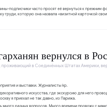
чины-подписчики часто просят её вернуться к прежним 
ку груди, которую она назвала «визитной карточкой свои
арханян вернулся в Ро
 проживающий в Соединённых Штатах Америки, вер
приятия и выставки. Журналисты kp.
 декоративного искусства, где экскурсию для него пров
скву я приехал не так давно, из Парижа.
ь много разных вопросов. Много времени провожу с мамо