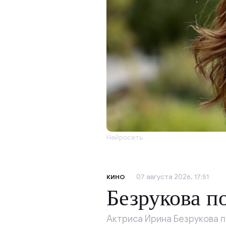
Нейросеть
07 августа 2026, 17:51
КИНО
Безрукова п
Актриса Ирина Безрукова п