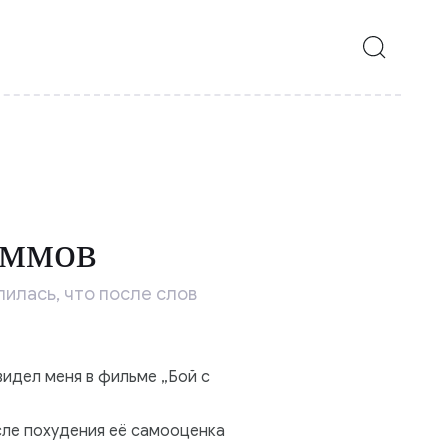
аммов
илась, что после слов
видел меня в фильме „Бой с
сле похудения её самооценка