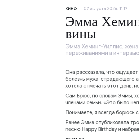
07 августа 2026, 11:17
КИНО
Эмма Хеминг
вины
Эмма Хеминг-Уиллис, жена
переживаниями в интервью D
Она рассказала, что ощущает 
болезнь мужа, страдающего а
хотела отмечать этот день, н
Сам Брюс, по словам Эммы, хо
членами семьи. «Это было не
Понимаете, я всегда борюсь с 
Ранее Эмма опубликовала тро
песню Happy Birthday и набрав