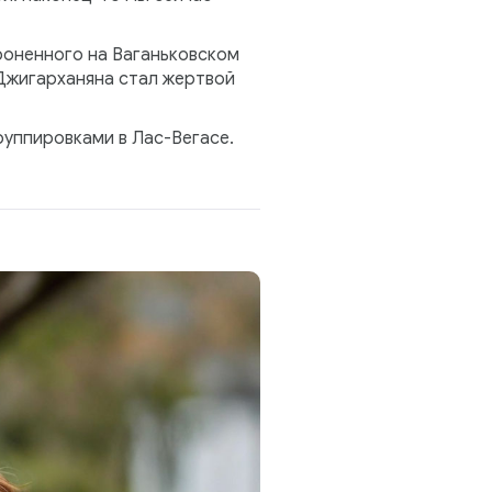
роненного на Ваганьковском
Джигарханяна стал жертвой
уппировками в Лас-Вегасе.