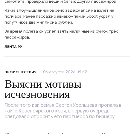
самолёта, проверили вещи и багаж других пассажиров.
Из-за злоумышленников рейс задержался на взлёт на
полчаса. Ранее пассажир авиакомпании Scoot украл у
попутчиков два миллиона рублей.
За время полёта он успел взять наличные из сумок трёх
пассажиров.
ЛЕНТА РУ
06 августа 2026, 19:52
ПРОИСШЕСТВИЯ
Выясни мотивы
исчезновения
После того как семья Сергея Усольцева пропала в
тайге Красноярского края, в первую очередь
следовало опросить его партнёров по бизнесу.