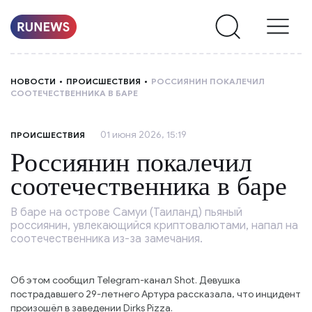
НОВОСТИ
НОВОСТИ
ПРОИСШЕСТВИЯ
РОССИЯНИН ПОКАЛЕЧИЛ
СООТЕЧЕСТВЕННИКА В БАРЕ
РУБРИКИ
01 июня 2026, 15:19
ПРОИСШЕСТВИЯ
О
Россиянин покалечил
НАС
соотечественника в баре
В баре на острове Самуи (Таиланд) пьяный
россиянин, увлекающийся криптовалютами, напал на
соотечественника из-за замечания.
Об этом сообщил Telegram-канал Shot. Девушка
пострадавшего 29-летнего Артура рассказала, что инцидент
произошёл в заведении Dirks Pizza.