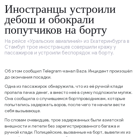
Иностранцы устроили
дебош и обокрали
попутчиков на борту
На рейсе «Уральских авиалиний» из Екатеринбурга в
Стамбул трое иностранцев совершили кражу у
пассажиров и устроили беспорядок на борту.
Об этом сообщил Telegram-канал Baza. Инцидент произошёл
до окончания посадки.
Одна из пассажирок обнаружила, что из её ручной клади
пропала пачка денег, а вместо неё в сумку подложили муляж.
Она сообщила о случившемся бортпроводникам, которые
попытались задержать воров, после чего те начали вести
себя вызывающе.
По словам очевидцев, трое задержанных были азиатской
внешности и летели без зарегистрированного багажа и
ручной клади. Полицейские, вызванные на борт, вывели их из