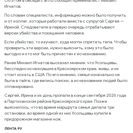
Об этом в беседе с aif.ru сообщил криминалист Михаил
Игнатов.
По словам специалиста, информацию можно было получить
и от коллег, которые работали вместе с супругой Сергея —
Ириной. Следователи в первую очередь отрабатывают
версии убийства и похищения человека.
Если убийство, то изучают, куда могли спрятать тела. Чтобы
проверить эти версии, нужно выяснить, кому это было
выгодно и кто мог быть причастен к исчезновению.
Ранее Михаил Игнатов высказал мнение, что Усольцевы,
бесследно исчезнувшие в Красноярском крае, живы, и их
стоит искать в США. По его мнению, семья изначально не
была в тайге, где велись поиски, а исчезновение людей было
спланировано.
Сергей, Ирина и их дочь пропали в конце сентября 2025 года
в Партизанском районе Красноярского края. Позже
выяснилось, что во время маршрута семья делала три
остановки, во время одной из них Усольцевы купили в
придорожном магазине нож.
ЛЕНТА РУ