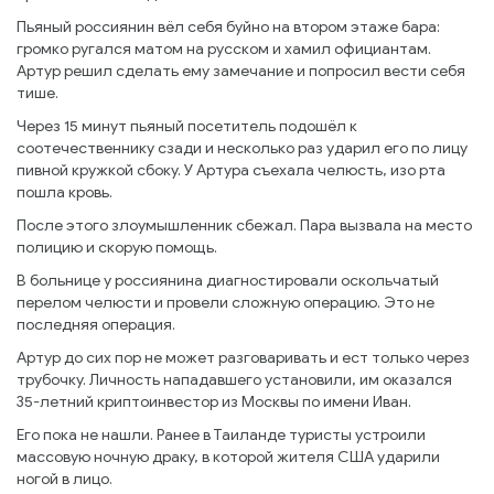
Пьяный россиянин вёл себя буйно на втором этаже бара:
громко ругался матом на русском и хамил официантам.
Артур решил сделать ему замечание и попросил вести себя
тише.
Через 15 минут пьяный посетитель подошёл к
соотечественнику сзади и несколько раз ударил его по лицу
пивной кружкой сбоку. У Артура съехала челюсть, изо рта
пошла кровь.
После этого злоумышленник сбежал. Пара вызвала на место
полицию и скорую помощь.
В больнице у россиянина диагностировали оскольчатый
перелом челюсти и провели сложную операцию. Это не
последняя операция.
Артур до сих пор не может разговаривать и ест только через
трубочку. Личность нападавшего установили, им оказался
35-летний криптоинвестор из Москвы по имени Иван.
Его пока не нашли. Ранее в Таиланде туристы устроили
массовую ночную драку, в которой жителя США ударили
ногой в лицо.