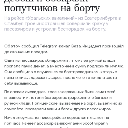
попутчиков на борту
На рейсе «Уральских авиалиний» из Екатеринбурга в
Стамбул трое иностранцев совершили кражу у
пассажиров и устроили беспорядок на борту.
Об этом сообщил Telegram-канал Baza. Инцидент произошёл
до окончания посадки.
Одна из пассажирок обнаружила, что из её ручной клади
пропала пачка денег, а вместо неё в сумку подложили муляж.
Она сообщила о случившемся бортпроводникам, которые
попытались задержать воров, после чего те начали вести
себя вызывающе.
По словам очевидцев, трое задержанных были азиатской
внешности и летели без зарегистрированного багажа и
ручной клади. Полицейские, вызванные на борт, вывели их из
самолёта, проверили вещи и багаж других пассажиров.
Из-за злоумышленников рейс задержался на взлёт на
полчаса. Ранее пассажир авиакомпании Scoot украл у