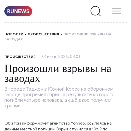
НОВОСТИ
НОВОСТИ
ПРОИСШЕСТВИЯ
ПРОИЗОШЛИ ВЗРЫВЫ НА
ЗАВОДАХ
РУБРИКИ
01 июня 2026, 08:01
ПРОИСШЕСТВИЯ
О
Произошли взрывы на
НАС
заводах
В городе Тэджон в Южной Корее на оборонном
заводе прогремел взрыв, в результате которого
погибли четыре человека, а ещё двое получили
травмы.
Об этом информирует агентство Yonhap, ссылаясь на
данные местной полиции. Взрыв случился в 10:59 по