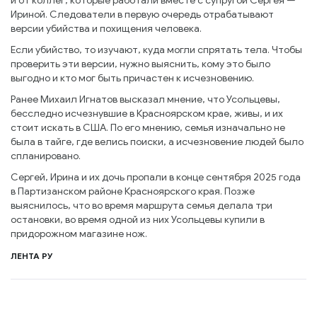
и от коллег, которые работали вместе с супругой Сергея —
Ириной. Следователи в первую очередь отрабатывают
версии убийства и похищения человека.
Если убийство, то изучают, куда могли спрятать тела. Чтобы
проверить эти версии, нужно выяснить, кому это было
выгодно и кто мог быть причастен к исчезновению.
Ранее Михаил Игнатов высказал мнение, что Усольцевы,
бесследно исчезнувшие в Красноярском крае, живы, и их
стоит искать в США. По его мнению, семья изначально не
была в тайге, где велись поиски, а исчезновение людей было
спланировано.
Сергей, Ирина и их дочь пропали в конце сентября 2025 года
в Партизанском районе Красноярского края. Позже
выяснилось, что во время маршрута семья делала три
остановки, во время одной из них Усольцевы купили в
придорожном магазине нож.
ЛЕНТА РУ