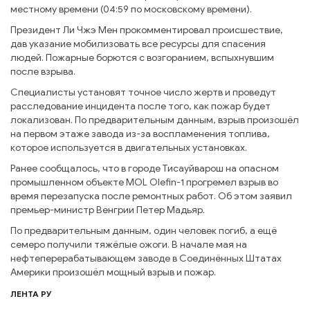
местному времени (04:59 по московскому времени).
Президент Ли Чжэ Мен прокомментировал происшествие,
дав указание мобилизовать все ресурсы для спасения
людей. Пожарные борются с возгоранием, вспыхнувшим
после взрыва.
Специалисты установят точное число жертв и проведут
расследование инцидента после того, как пожар будет
локализован. По предварительным данным, взрыв произошёл
на первом этаже завода из-за воспламенения топлива,
которое используется в двигательных установках.
Ранее сообщалось, что в городе Тисауйварош на опасном
промышленном объекте MOL Olefin-1 прогремел взрыв во
время перезапуска после ремонтных работ. Об этом заявил
премьер-министр Венгрии Петер Мадьяр.
По предварительным данным, один человек погиб, а ещё
семеро получили тяжёлые ожоги. В начале мая на
нефтеперерабатывающем заводе в Соединённых Штатах
Америки произошёл мощный взрыв и пожар.
ЛЕНТА РУ