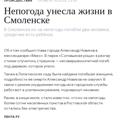
06 августа 2026, 22:53
ПРОИСШЕСТВИЯ
Непогода унесла жизни в
Смоленске
В Смоленске из-за непогоды погибли два человека,
среди них есть ребёнок.
Об этом сообщил глава города Александр Новиков в
мессенджере «Макс». В парке «Соловьиная роща» в разгар
стихии случилось страшное — несовершеннолетний погиб
под деревом, которое упало.
Также в Лопатинском саду была найдена погибшая женщина,
подробности её смерти Александр Новиков не озвучил. В
связи с резким ухудшением погоды все городские службы
работают в усиленном режиме, подчеркнул чиновник.
Ранее, в конце июля, стало известно, что из-за непогоды
более сотни населённых пунктов в Ростовской области
остались без электричества.
ЛЕНТА РУ