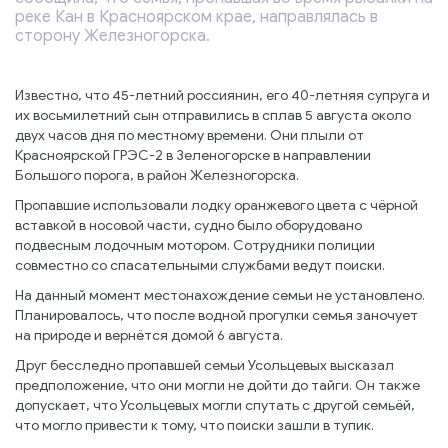
реке Кан в Красноярском крае, направлялась в
сторону Железногорска.
Известно, что 45-летний россиянин, его 40-летняя супруга и
их восьмилетний сын отправились в сплав 5 августа около
двух часов дня по местному времени. Они плыли от
Красноярской ГРЭС-2 в Зеленогорске в направлении
Большого порога, в район Железногорска.
Пропавшие использовали лодку оранжевого цвета с чёрной
вставкой в носовой части, судно было оборудовано
подвесным лодочным мотором. Сотрудники полиции
совместно со спасательными службами ведут поиски.
На данный момент местонахождение семьи не установлено.
Планировалось, что после водной прогулки семья заночует
на природе и вернётся домой 6 августа.
Друг бесследно пропавшей семьи Усольцевых высказал
предположение, что они могли не дойти до тайги. Он также
допускает, что Усольцевых могли спутать с другой семьёй,
что могло привести к тому, что поиски зашли в тупик.