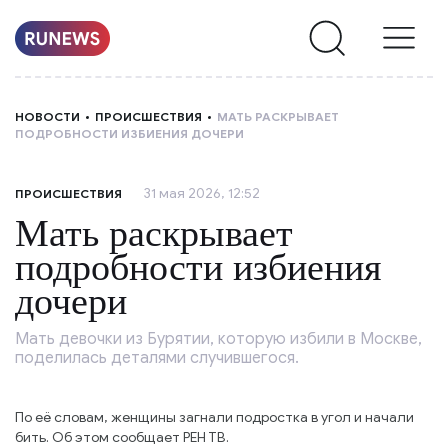
НОВОСТИ
НОВОСТИ
ПРОИСШЕСТВИЯ
МАТЬ РАСКРЫВАЕТ
ПОДРОБНОСТИ ИЗБИЕНИЯ ДОЧЕРИ
РУБРИКИ
31 мая 2026, 12:52
ПРОИСШЕСТВИЯ
О
Мать раскрывает
НАС
подробности избиения
дочери
Мать девочки из Бурятии, которую избили в Москве,
поделилась деталями случившегося.
По её словам, женщины загнали подростка в угол и начали
бить. Об этом сообщает РЕН ТВ.