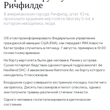
Ричфилде
В американском городе Ричфилд, штат Юта,
произошло крушение вертолёта Sikorsky S-64, в
котором находились люди.
Об этом проинформировало Федеральное управление
гражданской авиации США (FAA), как передаёт РИА Новости.
Катастрофа случилась в пятницу, 7 августа, примерно в 10:00
по местному времени.
На борту вертолёта были два человека. Ранее у острова
Сусия потерпел бедствие одномоторный гидросамолёт de
Havilland DHC-3 авиакомпании Kenmore Air, на борту которого
находились 11 пассажиров.
Воздушное судно совершило экстренную посадку, после чего
загорелось. Десять пассажиров и пилот спаслись, однако
они получили травмы различной степени тяжести.
Одного человека госпитализировали в критическом
состоянии.