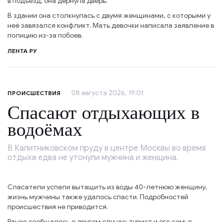
в подъезд, она дёрнула дверь.
В здании она столкнулась с двумя женщинами, с которыми у
неё завязался конфликт. Мать девочки написала заявление в
полицию из-за побоев.
ЛЕНТА РУ
08 августа 2026, 19:01
ПРОИСШЕСТВИЯ
Спасают отдыхающих в
водоёмах
В Калитниковском пруду в центре Москвы во время
отдыха едва не утонули мужчина и женщина.
Спасатели успели вытащить из воды 40-летнюю женщину,
жизнь мужчины также удалось спасти. Подробностей
происшествия не приводится.
Ранее сообщалось о другом случае: турист и его семья