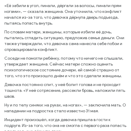
«Её забили в угол, пинали, дёргали за волосы, пинали прям
ногами», — сказала женщина. Она уточнила, что конфликт
начался из-за того, что девочка дёрнула дверь подъезда,
пытаясь попасть внутрь.
По словам матери, женщины, которые избили её дочь,
пытались сгладить ситуацию, предложив семье деньги. Они
также утверждали, что девочка сама нанесла себе побои и
спровоцировала конфликт.
Соседи не помогли ребёнку, потому что ничего не слышали,
утверждает женщина. Сейчас матери сложно оценить
психологическое состояние дочери, ей самой страшно от
того, что это произошло днём и что это сделали женщины.
Девочка постоянно спит, у неё болит голова и не проходит
тошнота. «У неё сотрясение, рассекли бровь, наложили пять
швов.
Ну и по телу синяки: на руках, на ногах», — заключила мать. О
нападении на подростка стало известно 31 мая.
Инцидент произошёл, когда девочка пришла в гости к
подруге. Из-за того, что она не смогла с первого раза попасть