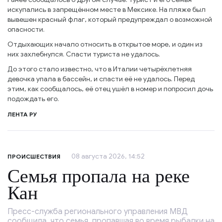
искупались в запрещённом месте в Мексике. На пляже был
вывешен красный флаг, который предупреждал о возможной
опасности.
Отдыхающих начало относить в открытое море, и один из
них захлебнулся. Спасти туриста не удалось.
До этого стало известно, что в Италии четырёхлетняя
девочка упала в бассейн, и спасти её не удалось. Перед
этим, как сообщалось, её отец ушёл в номер и попросил дочь
подождать его.
ЛЕНТА РУ
08 августа 2026, 14:52
ПРОИСШЕСТВИЯ
Семья пропала на реке
Кан
Пресс-служба регионального управления МВД
сообщила, что семья, пропавшая во время рыбалки на