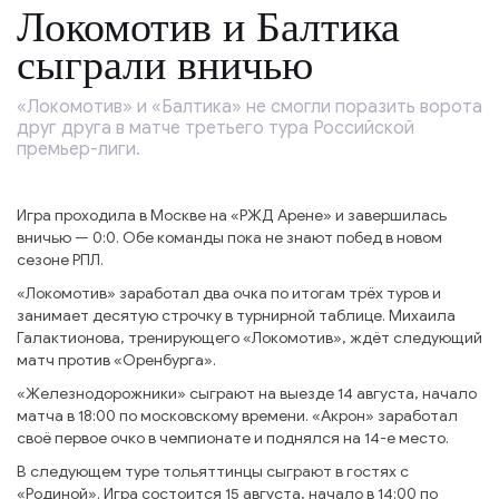
Локомотив и Балтика
сыграли вничью
«Локомотив» и «Балтика» не смогли поразить ворота
друг друга в матче третьего тура Российской
премьер-лиги.
Игра проходила в Москве на «РЖД Арене» и завершилась
вничью — 0:0. Обе команды пока не знают побед в новом
сезоне РПЛ.
«Локомотив» заработал два очка по итогам трёх туров и
занимает десятую строчку в турнирной таблице. Михаила
Галактионова, тренирующего «Локомотив», ждёт следующий
матч против «Оренбурга».
«Железнодорожники» сыграют на выезде 14 августа, начало
матча в 18:00 по московскому времени. «Акрон» заработал
своё первое очко в чемпионате и поднялся на 14-е место.
В следующем туре тольяттинцы сыграют в гостях с
«Родиной». Игра состоится 15 августа, начало в 14:00 по