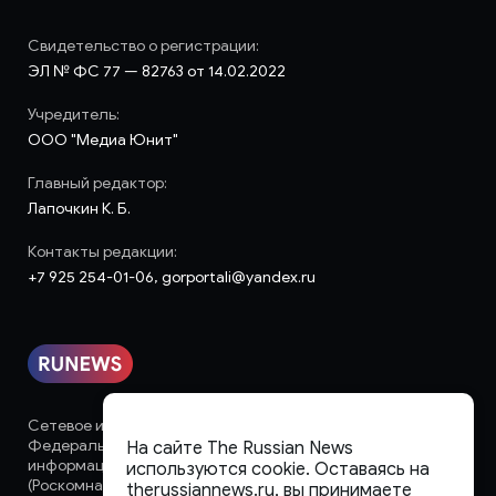
Свидетельство о регистрации:
ЭЛ № ФС 77 — 82763 от 14.02.2022
Учредитель:
ООО "Медиа Юнит"
Главный редактор:
Лапочкин К. Б.
Контакты редакции:
+7 925 254-01-06, gorportali@yandex.ru
Сетевое издание «runews» (18+) зарегистрировано в
Федеральной службе по надзору в сфере связи,
На сайте The Russian News
информационных технологий и массовых коммуникаций
используются cookie. Оставаясь на
(Роскомнадзор)
therussiannews.ru, вы принимаете