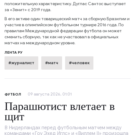
положительную характеристику. Дуглас Сантос выступает
за «Зенит» с 2019 года.
В его активе один товарищеский матч за сборную Бразилии и
участие в олимпийском футбольном турнире 2016 года. По
правилам Международной федерации футбола он может
сменить сборную, так как не участвовал в официальных
матчах на международном уровне.
ЛЕНТА РУ
#журналист
#матч
#человек
09 августа 2026, 01:01
ФУТБОЛ
Парашютист влетает в
щит
В Нидерландах перед футбольным матчем между
командами «Гоу Эхед Иглс» и «Виллем II» произошла