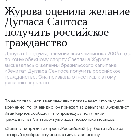
Журова оценила желание
Дугласа Сантоса
получить российское
гражданство
Депутат Госдумы, олимпийская чемпионка 2006 года
по конькобежному спорту Светлана Журова
высказалась о желании бразильского капитана
«Зенита» Дугласа Сантоса получить российское
гражданство. Она призвала отнестись к этому
решению серьёзно.
По её словам, если человек явно показывает, что он у нас
временно, то, очевидно, он приехал за деньгами. Журналист
Иван Карпов сообщил, что процедура получения
гражданства Сантосом уже идёт несколько месяцев.
«Зенит» направил запрос в Российский футбольный союз,
который одобрил эту инициативу и дал игроку