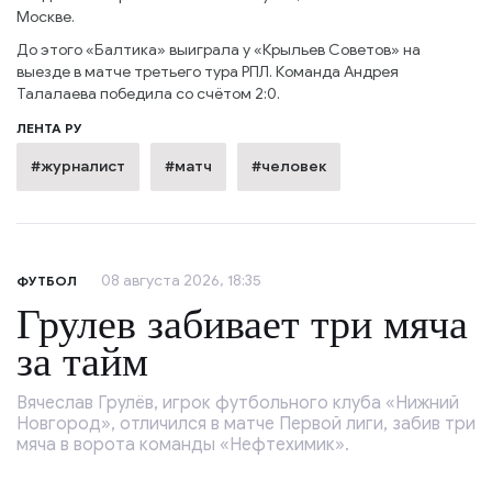
Москве.
До этого «Балтика» выиграла у «Крыльев Советов» на
выезде в матче третьего тура РПЛ. Команда Андрея
Талалаева победила со счётом 2:0.
ЛЕНТА РУ
#журналист
#матч
#человек
08 августа 2026, 18:35
ФУТБОЛ
Грулев забивает три мяча
за тайм
Вячеслав Грулёв, игрок футбольного клуба «Нижний
Новгород», отличился в матче Первой лиги, забив три
мяча в ворота команды «Нефтехимик».