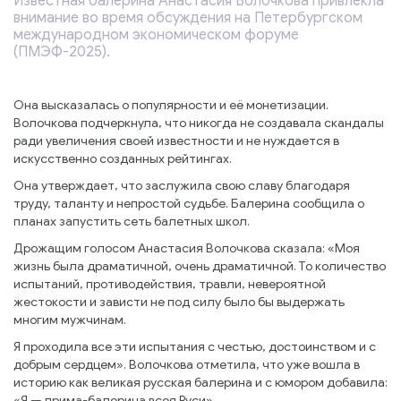
Известная балерина Анастасия Волочкова привлекла
внимание во время обсуждения на Петербургском
международном экономическом форуме
(ПМЭФ-2025).
Она высказалась о популярности и её монетизации.
Волочкова подчеркнула, что никогда не создавала скандалы
ради увеличения своей известности и не нуждается в
искусственно созданных рейтингах.
Она утверждает, что заслужила свою славу благодаря
труду, таланту и непростой судьбе. Балерина сообщила о
планах запустить сеть балетных школ.
Дрожащим голосом Анастасия Волочкова сказала: «Моя
жизнь была драматичной, очень драматичной. То количество
испытаний, противодействия, травли, невероятной
жестокости и зависти не под силу было бы выдержать
многим мужчинам.
Я проходила все эти испытания с честью, достоинством и с
добрым сердцем». Волочкова отметила, что уже вошла в
историю как великая русская балерина и с юмором добавила:
«Я — прима-балерина всея Руси».