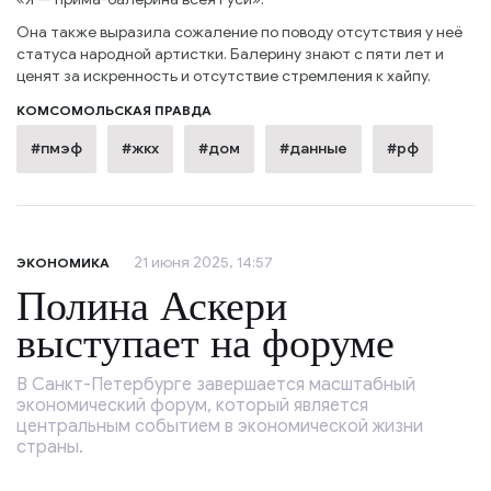
Она также выразила сожаление по поводу отсутствия у неё
статуса народной артистки. Балерину знают с пяти лет и
ценят за искренность и отсутствие стремления к хайпу.
КОМСОМОЛЬСКАЯ ПРАВДА
#пмэф
#жкх
#дом
#данные
#рф
21 июня 2025, 14:57
ЭКОНОМИКА
Полина Аскери
выступает на форуме
В Санкт-Петербурге завершается масштабный
экономический форум, который является
центральным событием в экономической жизни
страны.