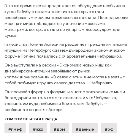
В то же время в сети продолжается обсуждение необычных
кукол Лабубу с лицами политиков, которые стали
своеобразным мерчем подмосковного канала. Последние два
месяца в мире наблюдается увлечение меховыми
монстрами, которые стали популярным аксессуаром для
сумок.
Галеристка Полина Аскери не разделяет тренд на китайские
игрушки. На Петербургском международном экономическом
форуме Полина появилась с очаровательным Чебурашкой.
Она выступала на сессии «Экономика новых ниш: как
дизайнерские игрушки завоёвывают рынок
коллекционирования». «В связи с этим я не могла не взять с
собой любимую игрушку своего детства — Чебурашку.
Он произвёл фурор на форуме, и многие подходили ко мне и
благодарили за то, что я это сделала, и что Чебурашка,
конечно, им куда любимее и ближе, чем Лабубу», —
сообщила в соцсетях Аскери.
КОМСОМОЛЬСКАЯ ПРАВДА
#пмэф
#жкх
#дом
#данные
#рф