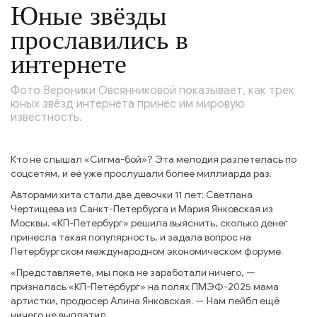
Юные звёзды
прославились в
интернете
Фото Вероники Овсянниковой показывает, как трек
юных звёзд интернета принёс им мировую
известность.
Кто не слышал «Сигма-бой»? Эта мелодия разлетелась по
соцсетям, и её уже прослушали более миллиарда раз.
Авторами хита стали две девочки 11 лет: Светлана
Чертищева из Санкт-Петербурга и Мария Янковская из
Москвы. «КП-Петербург» решила выяснить, сколько денег
принесла такая популярность, и задала вопрос на
Петербургском международном экономическом форуме.
«Представляете, мы пока не заработали ничего, —
призналась «КП-Петербург» на полях ПМЭФ-2025 мама
артистки, продюсер Алина Янковская. — Нам лейбл ещё
ничего не выплатил.