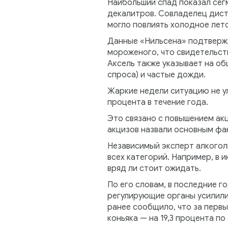
Наибольший спад показал сегм
декалитров. Совладелец дистр
могло повлиять холодное лето
Данные «Нильсена» подтвержд
мороженого, что свидетельст
Аксель также указывает на о
спроса) и частые дожди.
Жаркие недели ситуацию не ул
процента в течение года.
Это связано с повышением акц
акцизов назвали основным фа
Независимый эксперт алкогол
всех категорий. Например, в 
вряд ли стоит ожидать.
По его словам, в последние г
регулирующие органы усилили
ранее сообщило, что за первы
коньяка — на 19,3 процента п