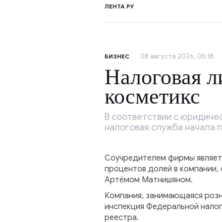
ЛЕНТА РУ
08 августа 2026, 05:18
БИЗНЕС
Налоговая л
косметикс
В соответствии с юридиче
налоговая служба начала 
Соучредителем фирмы являетс
процентов долей в компании,
Артёмом Матнишяном.
Компания, занимающаяся розн
инспекция Федеральной налог
реестра.