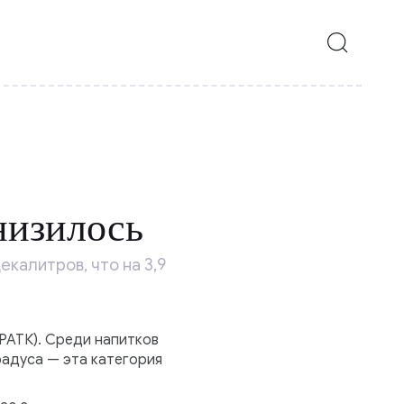
низилось
калитров, что на 3,9
РАТК). Среди напитков
радуса — эта категория