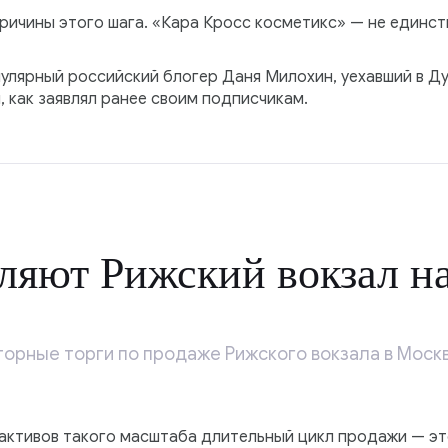
ричины этого шага. «Кара Кросс косметикс» — не единств
пулярный российский блогер Даня Милохин, уехавший в Ду
 как заявлял ранее своим подписчикам.
яют Рижский вокзал на
орные торги по продаже Рижского вокзала в Москв
 активов такого масштаба длительный цикл продажи — эт