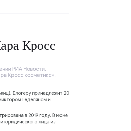
ара Кросс
ении РИА Новости,
ра Кросс косметикс».
янц). Блогеру принадлежит 20
Виктором Геделяном и
рирована в 2019 году. В июне
и юридического лица из