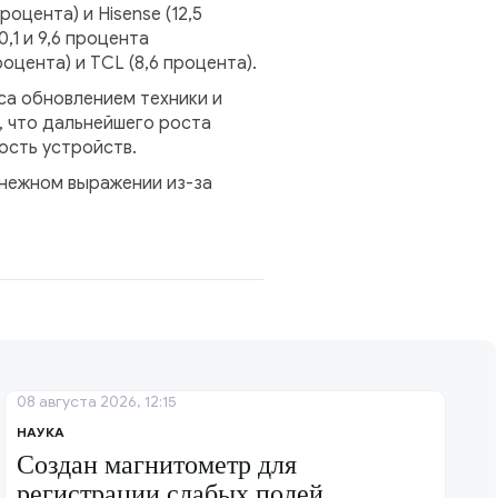
цента) и Hisense (12,5
,1 и 9,6 процента
оцента) и TCL (8,6 процента).
са обновлением техники и
, что дальнейшего роста
ость устройств.
енежном выражении из-за
08 августа 2026, 12:15
НАУКА
Создан магнитометр для
регистрации слабых полей