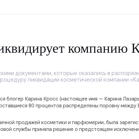
иквидирует компанию К
скими документами, которые оказались в распоряж
процедуру ликвидации косметической компании «Ка
я блогер Карина Кросс (настоящее имя — Карина Лазарь
 оставшиеся 80 процентов распределены поровну между 
ичной продажей косметики и парфюмерии, была зарегист
овой службы приняла решение о предстоящем исключени