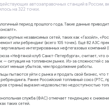
действующих автозаправочных станций в России, в
лось на 322 точки.
алогичный период прошлого года. Такие данные приводит
онсалт».
ки крупных независимых сетей, таких как «Газойл», «Росг
ремонт или ребрендинг (всего 105 точек). Ещё 82 АЗС пре
— у вертикально интегрированных нефтегазовых компаний (
оюза «Нефтяной клуб Санкт-Петербурга», считает, что 
 — ситуация на топливном рынке. Из-за сложностей с за
носит меньше убытков, чем продолжение работы.
ьцы пытаются уйти с рынка и продать свой бизнес, что 
 ребрендинга. Ранее Российский топливный союз (РТС, 
ров страны) выразил недовольство недоступностью топл
нопольная служба (ФАС) отмечает тенденцию к снижени
ках таких сетей.