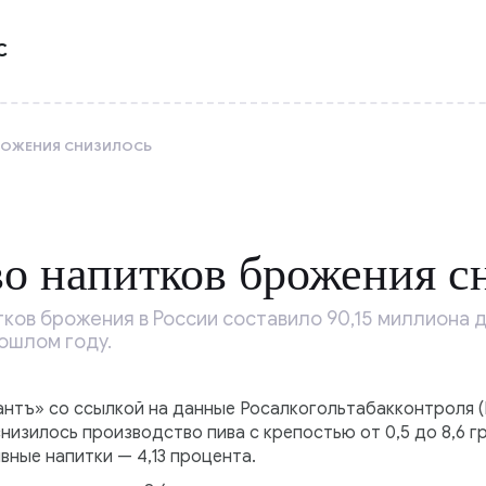
С
РОЖЕНИЯ СНИЗИЛОСЬ
о напитков брожения с
ков брожения в России составило 90,15 миллиона де
ошлом году.
тъ» со ссылкой на данные Росалкогольтабакконтроля (
изилось производство пива с крепостью от 0,5 до 8,6 г
вные напитки — 4,13 процента.