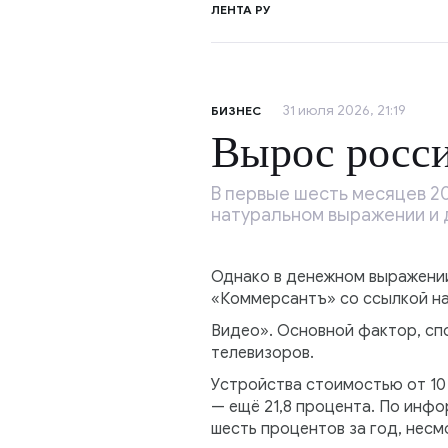
ЛЕНТА РУ
31 июля 2026, 21:19
БИЗНЕС
Вырос росси
В первые шесть месяцев 20
натуральном выражении и д
Однако в денежном выражении
«Коммерсантъ» со ссылкой на
Видео». Основной фактор, сп
телевизоров.
Устройства стоимостью от 10 
— ещё 21,8 процента. По инф
шесть процентов за год, несм