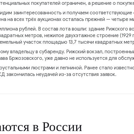
потенциальных покупателей ограничен, а решение о покупк
видим заинтересованность и получаем соответствующие 
на на всех трёх аукционах осталась прежней — четыре м
иллиона рублей. В состав лота вошли: здание Рижского во
вадратных метров, нежилое двухэтажное строение (1929 
емельный участок площадью 13,7 тысячи квадратных мет
му владельцу в субаренду. Рижский вокзал, построенны
ава Бржозовского, уже давно не используется для обслу
рустальными люстрами и лепниной. Ранее стало известно
 закончилась неудачей из-за отсутствия заявок.
ются в России