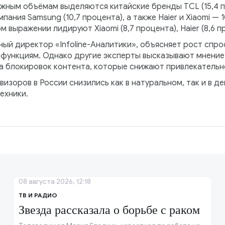
ным объёмам выделяются китайские бренды TCL (15,4 про
ания Samsung (10,7 процента), а также Haier и Xiaomi — 10
 выражении лидируют Xiaomi (8,7 процента), Haier (8,6 пр
ый директор «Infoline-Аналитики», объясняет рост спро
-функциям. Однако другие эксперты высказывают мнение
за блокировок контента, которые снижают привлекательн
изоров в России снизились как в натуральном, так и в д
ехники.
08 августа 2026, 12:18
ТВ И РАДИО
Звезда рассказала о борьбе с раком