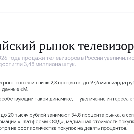
йский рынок телевизор
26 года продажи телевизоров в России увеличились
остигли 3,48 миллиона штук.
 рост составил лишь 2,3 процента, до 97,6 миллиарда р
 данные «М.
особствующий такой динамике, — увеличение интереса 
до 20 тысяч рублей занимают 34,8 процента рынка, а сег
ормации «Платформы ОФД», медианная стоимость покупк
отря на рост количества покупок на девять процентов.