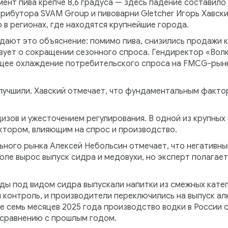
ент пива крепче 8,6 градуса — здесь падение составило 
ибутора SVAM Group и пивоварни Gletcher Игорь Хавски
 в регионах, где находятся крупнейшие города.
ают это объяснение: помимо пива, снизились продажи кв
вует о сокращении сезонного спроса. Гендиректор «Вол
бщее охлаждение потребительского спроса на FMCG-рын
учшили. Хавский отмечает, что фундаментальным факторо
изов и ужесточением регулирования. В одной из крупных
ктором, влияющим на спрос и производство.
ьного рынка Алексей Небольсин отмечает, что негативны
июле вырос выпуск сидра и медовухи, но эксперт полагае
оды под видом сидра выпускали напитки из смежных катег
 контроль, и производители переключились на выпуск ал
е семь месяцев 2025 года производство водки в России со
о сравнению с прошлым годом.