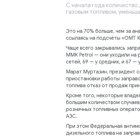
С начала года количество 
газовым топливом, уменьши
Это на 70% больше, чем за ан
ссылаясь на подсчёты «ОМТ К
Чаще всего закрывались заправ
MMK Petrol — они уходили на 
сетей, 69 — у средних, и 67 
Марат Муртазин, президент с
приостановки работы заправок
топлива отказ от продаж при
Кроме того, некоторые владел
большим количеством случаев
розничных топливных операто
АЗС.
При этом Федеральная антимо
дизельного топлива на заправ