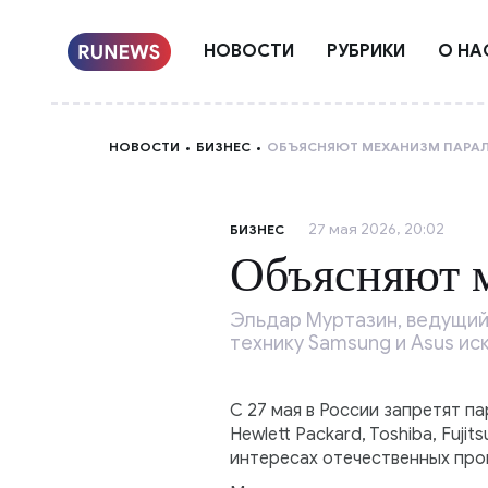
НОВОСТИ
РУБРИКИ
О НА
НОВОСТИ
БИЗНЕС
ОБЪЯСНЯЮТ МЕХАНИЗМ ПАРА
27 мая 2026, 20:02
БИЗНЕС
Объясняют м
Эльдар Муртазин, ведущий 
технику Samsung и Asus ис
С 27 мая в России запретят п
Hewlett Packard, Toshiba, Fuj
интересах отечественных про