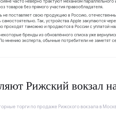
ссияне часто неверно трактуют механизм параллельного 
воз товаров без прямого участия правообладателя.
ь не поставляет свою продукцию в Россию, отечественны
ь самостоятельно. Так, устройства Apple закупаются чере
но проходят таможню и продаются в России с уплатой на
 некоторые бренды из обновлённого списка уже вернули
 По мнению эксперта, обычные потребители не заметят с
яют Рижский вокзал на
орные торги по продаже Рижского вокзала в Москв