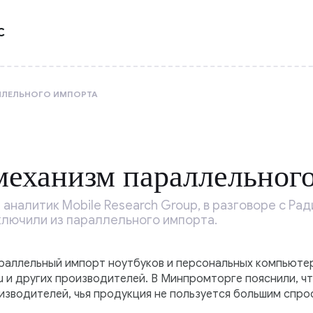
С
ЛЛЕЛЬНОГО ИМПОРТА
еханизм параллельног
аналитик Mobile Research Group, в разговоре с Рад
ключили из параллельного импорта.
араллельный импорт ноутбуков и персональных компьютеро
itsu и других производителей. В Минпромторге пояснили, ч
изводителей, чья продукция не пользуется большим спро