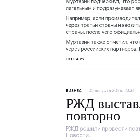
Муртазин подчеркнул, что ро
легальным и подразумевает в
Например, если производител
через третьи страны и ввозит
страны, после чего официаль
Муртазин также отметил, что
через российских партнёров.
ЛЕНТА РУ
05 августа 2026, 23:36
БИЗНЕС
РЖД выставл
повторно
РЖД решили провести повт
Новости.