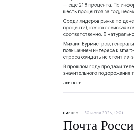
— ещё 21,8 процента. По инф
шесть процентов за год, несм
Среди лидеров рынка по денеж
процента), южнокорейская комп
соответственно. В натуральном
Михаил Бурмистров, генеральн
повышением интереса к smart
спроса ожидать не стоит из-
В прошлом году продажи телев
значительного подорожания т
ЛЕНТА РУ
30 июля 2026, 19:01
БИЗНЕС
Почта Росси