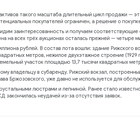
 активов такого масштаба длительный цикл продажи — эт
потенциальных покупателей ограничен, а решение о покупк
видим заинтересованность и получаем соответствующие 
на на всех трёх аукционах осталась прежней — четыре м
иллиона рублей. В состав лота вошли: здание Рижского во
вадратных метров, нежилое двухэтажное строение (1929 
емельный участок площадью 13,7 тысячи квадратных мет
му владельцу в субаренду. Рижский вокзал, построенны
ава Бржозовского, уже давно не используется для обслу
рустальными люстрами и лепниной. Ранее стало известно
 закончилась неудачей из-за отсутствия заявок.