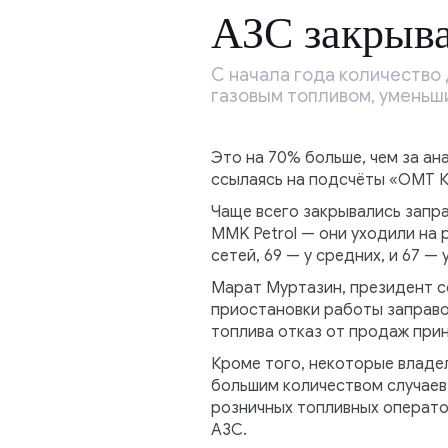
АЗС закрыва
С начала года количество 
газовым топливом, уменьши
Это на 70% больше, чем за ан
ссылаясь на подсчёты «ОМТ К
Чаще всего закрывались заправ
MMK Petrol — они уходили на 
сетей, 69 — у средних, и 67 
Марат Муртазин, президент с
приостановки работы заправок
топлива отказ от продаж при
Кроме того, некоторые владел
большим количеством случаев
розничных топливных операто
АЗС.