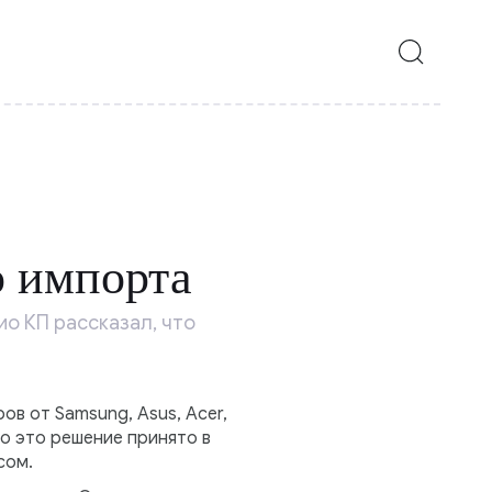
о импорта
ио КП рассказал, что
в от Samsung, Asus, Acer,
то это решение принято в
сом.