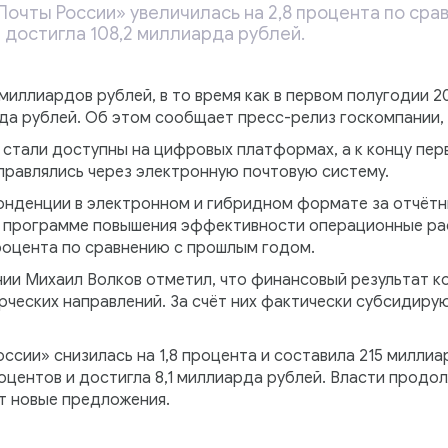
Почты России» увеличилась на 2,8 процента по ср
 достигла 108,2 миллиарда рублей.
миллиардов рублей, в то время как в первом полугодии 
рда рублей. Об этом сообщает пресс-релиз госкомпании,
г стали доступны на цифровых платформах, а к концу пер
правлялись через электронную почтовую систему.
нденции в электронном и гибридном формате за отчётны
 программе повышения эффективности операционные рас
процента по сравнению с прошлым годом.
ии Михаил Волков отметил, что финансовый результат к
ческих направлений. За счёт них фактически субсидиру
оссии» снизилась на 1,8 процента и составила 215 миллиа
оцентов и достигла 8,1 миллиарда рублей. Власти прод
т новые предложения.