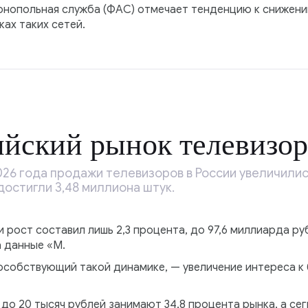
нопольная служба (ФАС) отмечает тенденцию к снижени
ках таких сетей.
йский рынок телевизор
26 года продажи телевизоров в России увеличились
остигли 3,48 миллиона штук.
 рост составил лишь 2,3 процента, до 97,6 миллиарда р
 данные «М.
особствующий такой динамике, — увеличение интереса 
до 20 тысяч рублей занимают 34,8 процента рынка, а сег