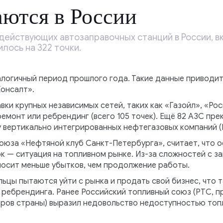
ются в России
действующих автозаправочных станций в России, в
лось на 322 точки.
алогичный период прошлого года. Такие данные приводит
онсалт».
ки крупных независимых сетей, таких как «Газойл», «Росг
ремонт или ребрендинг (всего 105 точек). Ещё 82 АЗС пре
— у вертикально интегрированных нефтегазовых компаний (
оюза «Нефтяной клуб Санкт-Петербурга», считает, что 
 — ситуация на топливном рынке. Из-за сложностей с за
носит меньше убытков, чем продолжение работы.
ьцы пытаются уйти с рынка и продать свой бизнес, что 
 ребрендинга. Ранее Российский топливный союз (РТС, 
ров страны) выразил недовольство недоступностью топл