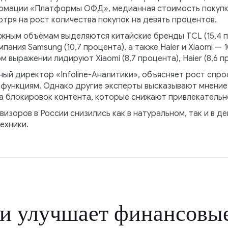
ормации «Платформы ОФД», медианная стоимость покупк
отря на рост количества покупок на девять процентов.
ным объёмам выделяются китайские бренды TCL (15,4 про
ания Samsung (10,7 процента), а также Haier и Xiaomi — 10
 выражении лидируют Xiaomi (8,7 процента), Haier (8,6 пр
ый директор «Infoline-Аналитики», объясняет рост спро
-функциям. Однако другие эксперты высказывают мнение
за блокировок контента, которые снижают привлекательн
изоров в России снизились как в натуральном, так и в д
ехники.
и улучшает финансовые