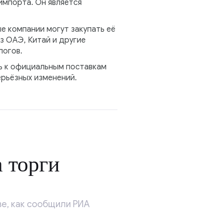
импорта. Он является
е компании могут закупать её
з ОАЭ, Китай и другие
логов.
сь к официальным поставкам
ерьёзных изменений.
 торги
е, как сообщили РИА