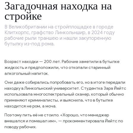
Загадочная находка на
стройке
В Великобритании на стройплощадке в городе
Клитхорпс, графство Линкольншир, в 2024 году
рабочие рыли траншею и нашли закупоренную
бутылку из-под рома.
Возраст находки — 200 лет. Рабочие заметили в бутылке
жидкость и предположили, что откопали старинный
алкогольный напиток.
Они даже собирались попробовать его, но в итоге передали
находку в Линкольнский университет. Студентка Зара Йейтс
использовала многоспектральный сканер, который обычно
применяют криминалисты, и выяснила, что в бутылке
находится не ром, а моча.
Поэтому пить её не стоило. «Хорошо, что менеджер
вмешался и помешал им», — прокомментировала Йейтс по
поводу рабочих.