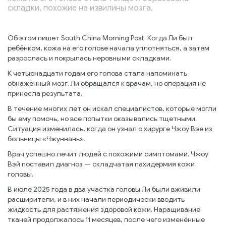
складки, похожие на извилины мозга.
Об этом пишет South China Morning Post. Когда Ли был
ребёнком, кожа на его голове начала уплотняться, а затем
разрослась и покрылась неровными складками.
К четырнадцати годам его голова стала напоминать
обнажённый мозг. Ли обращался к врачам, но операция не
принесла результата.
В течение многих лет он искал специалистов, которые могли
бы ему помочь, но все попытки оказывались тщетными.
Ситуация изменилась, когда он узнал о хирурге Чжоу Вэе из
больницы «Чжуннань».
Врач успешно лечит людей с похожими симптомами. Чжоу
Вэй поставил диагноз — складчатая пахидермия кожи
головы.
В июле 2025 года в два участка головы Ли были вживили
расширители, и в них начали периодически вводить
жидкость для растяжения здоровой кожи. Наращивание
тканей продолжалось 11 месяцев, после чего изменённые