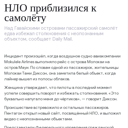
НЛО приблизился к
самолёту
Над Гавайскими островами пассажирский самолёт
едва избежал столкновения с неопознанным
объектом, сообщает Daily Mail.
Инцидент произошёл, когда воздушное судно авиакомпании
Mokulele Airlines выполняло рейс с острова Молокаи на
остров Мауи. По словам одной из пассажирок, жительницы
Молокаи Тами Диксон, она заметила белый объект, когда
лайнер вышел из полосы облаков.
Женщина утверждает, что пилоты в последний момент
успели совершить поворот и избежать столкновения. «Это
буквально напугало меня до чёртиков», — говорит Диксон.
Происшествие встревожило и остальных пассажиров.
Пентагон открыл новый сайт, посвящённый НЛО, и выложил
видео с неопознанными объектами.
Представители Федерального управления гражданской