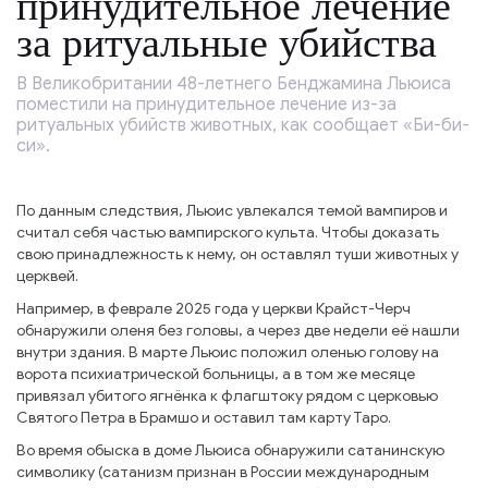
принудительное лечение
за ритуальные убийства
В Великобритании 48-летнего Бенджамина Льюиса
поместили на принудительное лечение из-за
ритуальных убийств животных, как сообщает «Би-би-
си».
По данным следствия, Льюис увлекался темой вампиров и
считал себя частью вампирского культа. Чтобы доказать
свою принадлежность к нему, он оставлял туши животных у
церквей.
Например, в феврале 2025 года у церкви Крайст-Черч
обнаружили оленя без головы, а через две недели её нашли
внутри здания. В марте Льюис положил оленью голову на
ворота психиатрической больницы, а в том же месяце
привязал убитого ягнёнка к флагштоку рядом с церковью
Святого Петра в Брамшо и оставил там карту Таро.
Во время обыска в доме Льюиса обнаружили сатанинскую
символику (сатанизм признан в России международным