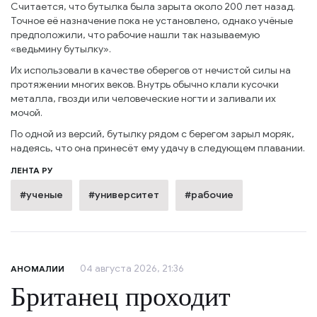
Считается, что бутылка была зарыта около 200 лет назад.
Точное её назначение пока не установлено, однако учёные
предположили, что рабочие нашли так называемую
«ведьмину бутылку».
Их использовали в качестве оберегов от нечистой силы на
протяжении многих веков. Внутрь обычно клали кусочки
металла, гвозди или человеческие ногти и заливали их
мочой.
По одной из версий, бутылку рядом с берегом зарыл моряк,
надеясь, что она принесёт ему удачу в следующем плавании.
ЛЕНТА РУ
#ученые
#университет
#рабочие
04 августа 2026, 21:36
АНОМАЛИИ
Британец проходит