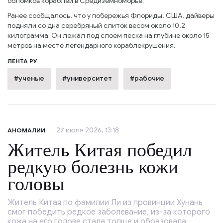
обломков кораблей в Средиземноморье.
Ранее сообщалось, что у побережья Флориды, США, дайверы
подняли со дна серебряный слиток весом около 10,2
килограмма. Он лежал под слоем песка на глубине около 15
метров на месте легендарного кораблекрушения.
ЛЕНТА РУ
#ученые
#университет
#рабочие
27 июля 2026, 13:18
АНОМАЛИИ
Житель Китая победил
редкую болезнь кожи
головы
Житель Китая по фамилии Ли из провинции Хунань
смог победить редкое заболевание, из-за которого
кожа на его голове стала толще и образовала