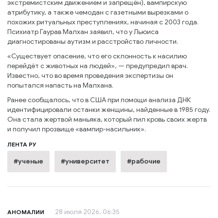
экстремистским движением и запрещён), вампирскую
атрибутику, а также чемодан с газетными вырезками о
похожих ритуальных преступлениях, начиная с 2003 года.
Психиатр Гаурав Малхан заявил, что у Льюиса
диагностированы аутизм и расстройство личности.
«Существует опасение, что его склонность к насилию
перейдёт с животных на людей», — предупредил врач.
Известно, что во время проведения экспертизы он
попытался напасть на Малхана.
Ранее сообщалось, что в США при помощи анализа ДНК
идентифицировали останки женщины, найденные в 1985 году.
Она стала жертвой маньяка, который пил кровь своих жертв
и получил прозвище «вампир-насильник».
ЛЕНТА РУ
#ученые
#университет
#рабочие
28 июля 2026, 06:35
АНОМАЛИИ