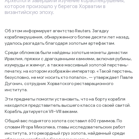
Археологи завершили изучение кораблекрушения,
которое произошло у берегов Хорватии в
византийскую эпоху.
Об этом информирует агентство Reuters. Загадку
кораблекрушения, обнаруженного более десяти лет назад,
удалось разгадать благодаря золотым артефактам.
Среди обломков были найдены золотые монеты династии
Ираклия, пряжки с драгоценными камнями, включая рубины,
изумруды и жемчуг, а также массивный золотой перстень-
печатку, на котором изображён император. «Такой перстень,
безусловно, не мог носить кто попало», — утверждает Павле
Дугонич, сотрудник Хорватского реставрационного
института.
Эти предметы помогли установить, что на борту корабля
находился представитель высшего класса со своей свитой.
Корабль датируется VII–VIII веками.
Общий вес поднятого золота составил 600 граммов. По
словам Игора Михолека, главы исследовательских работ
института, это рекордный груз золота, найденный среди