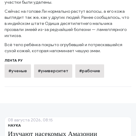
участки были удалены.
Сейчас на голове Ли нормально растут волосы, а его кожа
выглядит так же, как у других людей. Ранее сообщалось, что
в индийском штате Одиша десятилетнего мальчика
прозвали змеёй из-за редчайшей болезни — ламеллярного
ихтиоза.
Всё тело ребёнка покрыто огрубевшей и потрескавшейся
сухой кожей, которая напоминает чешую змеи.
ЛЕНТА РУ
#ученые
#университет
#рабочие
08 августа 2026, 08:15
НАУКА
Изучают насекомых Амазонии