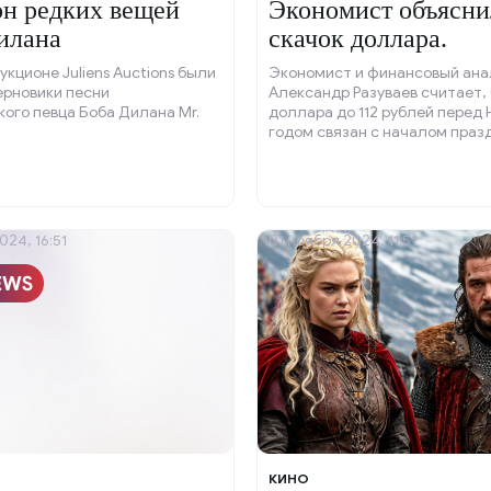
н редких вещей
Экономист объясни
илана
скачок доллара.
укционе Juliens Auctions были
Экономист и финансовый ана
ерновики песни
Александр Разуваев считает, 
ого певца Боба Дилана Mr.
доллара до 112 рублей перед
годом связан с началом праз
дней.
024, 16:51
01 ноября 2024, 11:51
КИНО