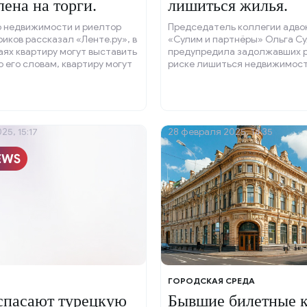
лена на торги.
лишиться жилья.
о недвижимости и риелтор
Председатель коллегии адво
иков рассказал «Ленте.ру», в
«Сулим и партнёры» Ольга С
аях квартиру могут выставить
предупредила задолжавших р
По его словам, квартиру могут
риске лишиться недвижимост
 торгах, если была сделана
 перепланировка.
25, 15:17
28 февраля 2025, 14:35
ГОРОДСКАЯ СРЕДА
спасают турецкую
Бывшие билетные 