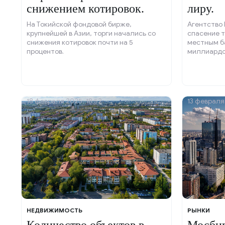
снижением котировок.
лиру.
На Токийской фондовой бирже,
Агентство 
крупнейшей в Азии, торги начались со
спасение 
снижения котировок почти на 5
местным б
процентов.
миллиардов
марта тур
продали в
чтобы подд
этого рухну
18 февраля 2025, 18:52
13 февраля 
НЕДВИЖИМОСТЬ
РЫНКИ