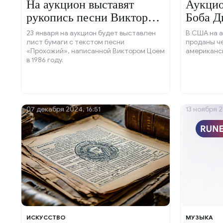
На аукцион выставят
Аукцио
рукопись песни Виктора
Боба Д
Цоя.
23 января на аукцион будет выставлен
В США на а
лист бумаги с текстом песни
проданы ч
«Прохожий», написанной Виктором Цоем
американск
в 1986 году.
07 декабря 2024, 16:51
13 ноября 2
ИСКУССТВО
МУЗЫКА