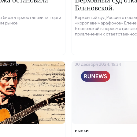
жа остановила
Верховный суд отк
Блиновской.
я биржа приостановила торги
Верховный суд России отказа
м рынке.
«королеве марафонов» Елене
Блиновской в пересмотре спо
привлечении к ответственнос
совершение правонарушения.
Российского агентства правов
судебной информации (РАПСИ
Блиновской недостаточно дл
её кассационной жалобы в С
025, 07:17
30 декабря 2024, 15:34
коллегию Верховного суда.
РЫНКИ