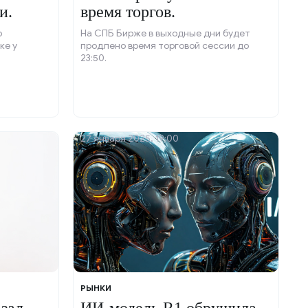
и.
время торгов.
о
На СПБ Бирже в выходные дни будет
ке у
продлено время торговой сессии до
23:50.
27 января 2025, 19:00
РЫНКИ