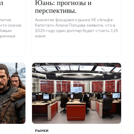
л
Юань: прогнозы и
перспективы.
литик
Аналитик фондового рынка УК «Альфа-
что скачок
Капитал» Алина Попцова заявила, что в
 Новым
2025 году один доллар будет стоить 7,25
дничных
юаня.
08 октября 2024, 09:18
РЫНКИ