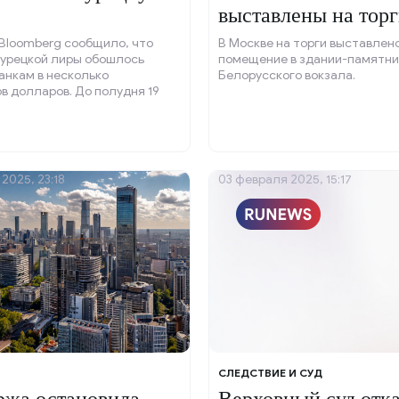
выставлены на торг
Bloomberg сообщило, что
В Москве на торги выставлен
турецкой лиры обошлось
помещение в здании-памятни
анкам в несколько
Белорусского вокзала.
 долларов. До полудня 19
ецкие кредитные организации
осемь миллиардов долларов,
ержать лиру, которая до
ла на 11 процентов.
2025, 23:18
03 февраля 2025, 15:17
СЛЕДСТВИЕ И СУД