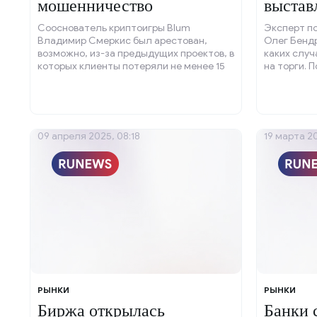
мошенничество
выстав
Сооснователь криптоигры Blum
Эксперт п
Владимир Смеркис был арестован,
Олег Бендр
возможно, из-за предыдущих проектов, в
каких случ
которых клиенты потеряли не менее 15
на торги. 
миллионов долларов.
продать на
незаконная
09 апреля 2025, 08:18
19 марта 20
РЫНКИ
РЫНКИ
Биржа открылась
Банки 