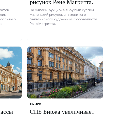
рисунок Рене Магритта.
катов
На онлайн-аукционе eBay был куплен
улим
маленький рисунок знаменитого
оссиян о
бельгийского художника-сюрреалиста
и.
Рене Магритта.
21 февраля 2025, 12:52
РЫНКИ
кассы
СПБ Биржа увеличивает