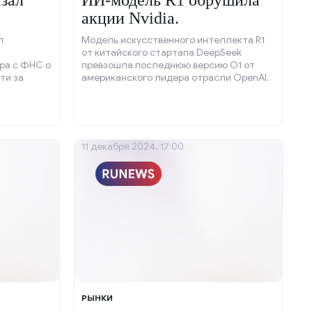
азал
ИИ-модель R1 обрушила
акции Nvidia.
л
Модель искусственного интеллекта R1
от китайского стартапа DeepSeek
ра с ФНС о
превзошла последнюю версию О1 от
ти за
американского лидера отрасли OpenAI.
 По данным
ой и
), доводов
я передачи
удебную
11 декабря 2024, 17:00
РЫНКИ