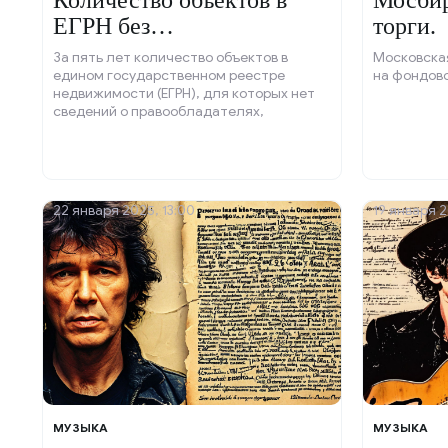
Количество объектов в
Мосбир
ЕГРН без
торги.
правообладателей
За пять лет количество объектов в
Московска
сократилось.
едином государственном реестре
на фондово
недвижимости (ЕГРН), для которых нет
сведений о правообладателях,
уменьшилось на 41%.
22 января 2025, 13:00
19 января 2
МУЗЫКА
МУЗЫКА