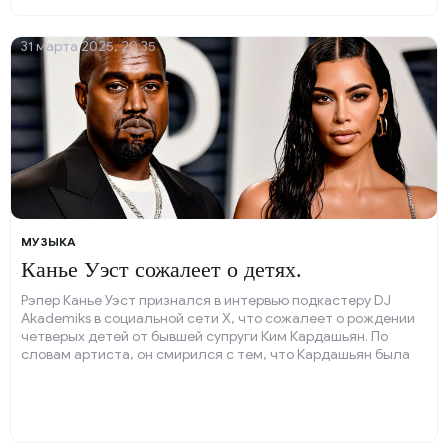
31 марта 2025, 20:35
МУЗЫКА
Канье Уэст сожалеет о детях.
Рэпер Канье Уэст признался в интервью подкастеру DJ
Akademiks в социальной сети X, что сожалеет о рождении
четверых детей от бывшей супруги Ким Кардашьян. По
словам артиста, он смирился с тем, что Кардашьян была
беременна, поняв, что это замысел божий.