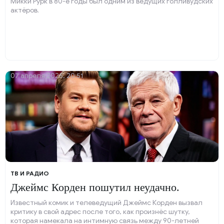
Микки Рурк в 80-е годы был одним из ведущих голливудских
актёров.
07 апреля 2025, 20:51
ТВ И РАДИО
Джеймс Корден пошутил неудачно.
Известный комик и телеведущий Джеймс Корден вызвал
критику в свой адрес после того, как произнёс шутку,
которая намекала на интимную связь между 90-летней