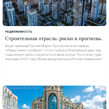
НЕДВИЖИМОСТЬ
Строительная отрасль: риски и прогнозы.
Вице-премьер России Марат Хуснуллин в интервью
«Известиям» сообщил, что в стране в ближайшие два-три
года может резко сократиться ввод жилья. По итогам трёх
месяцев 2025 года объём ввода жилья в России превышает
уровень 2024 года — значит, в этом году будет построено
более 100 миллионов квадратных метров жилья.
02 апреля 2025, 11:57