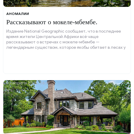
АНОМАЛИИ
Рассказывают о мокеле-мбембе.
Издание National Geographic сообщает, что в последнее
время жители Центральной Африки всё чаще
рассказывают о встречах с мокеле-мбембе —
легендарным существом, которое якобы обитает в лесах у
реки Конго.
02 апреля 2025, 06:17