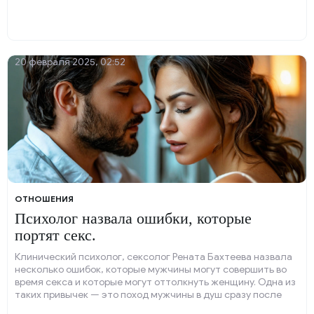
20 февраля 2025, 02:52
ОТНОШЕНИЯ
Психолог назвала ошибки, которые
портят секс.
Клинический психолог, сексолог Рената Бахтеева назвала
несколько ошибок, которые мужчины могут совершить во
время секса и которые могут оттолкнуть женщину. Одна из
таких привычек — это поход мужчины в душ сразу после
завершения полового акта.