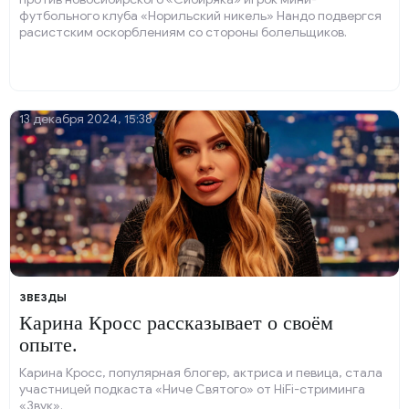
футбольного клуба «Норильский никель» Нандо подвергся
расистским оскорблениям со стороны болельщиков.
Темнокожий бразилец, имеющий российский паспорт, в
знак протеста покинул площадку.
13 декабря 2024, 15:38
ЗВЕЗДЫ
Карина Кросс рассказывает о своём
опыте.
Карина Кросс, популярная блогер, актриса и певица, стала
участницей подкаста «Ниче Святого» от HiFi-стриминга
«Звук».