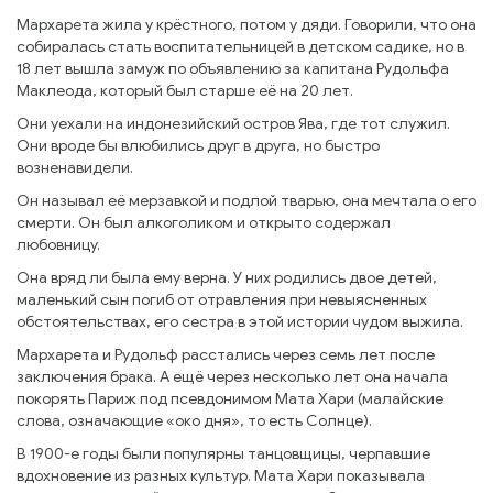
Мархарета жила у крёстного, потом у дяди. Говорили, что она
собиралась стать воспитательницей в детском садике, но в
18 лет вышла замуж по объявлению за капитана Рудольфа
Маклеода, который был старше её на 20 лет.
Они уехали на индонезийский остров Ява, где тот служил.
Они вроде бы влюбились друг в друга, но быстро
возненавидели.
Он называл её мерзавкой и подлой тварью, она мечтала о его
смерти. Он был алкоголиком и открыто содержал
любовницу.
Она вряд ли была ему верна. У них родились двое детей,
маленький сын погиб от отравления при невыясненных
обстоятельствах, его сестра в этой истории чудом выжила.
Мархарета и Рудольф расстались через семь лет после
заключения брака. А ещё через несколько лет она начала
покорять Париж под псевдонимом Мата Хари (малайские
слова, означающие «око дня», то есть Солнце).
В 1900-е годы были популярны танцовщицы, черпавшие
вдохновение из разных культур. Мата Хари показывала