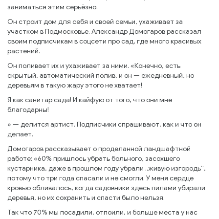
заниматься этим серьёзно.
Он строит дом для себя и своей семьи, ухаживает за
участком в Подмосковье. Александр Домогаров рассказал
своим подписчикам в соцсети про сад, где много красивых
растений.
Он поливает их и ухаживает за ними. «Конечно, есть
скрытый, автоматический полив, и он — ежедневный, но
деревьям в такую жару этого не хватает!
Я как санитар сада! И кайфую от того, что они мне
благодарны!
» — делится артист. Подписчики спрашивают, как и что он
делает.
Домогаров рассказывает о проделанной ландшафтной
работе: «60% пришлось убрать больного, засохшего
кустарника, даже в прошлом году убрали „живую изгородь“,
потому что три года спасали и не смогли. У меня сердце
кровью обливалось, когда садовники здесь пилами убирали
деревья, но их сохранить и спасти было нельзя.
Так что 70% мы посадили, отпоили, и больше места у нас