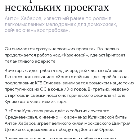
нескольких проектах
Антон Хабаров, известный ранее по ролям в
легкомысленных мелодрамах для домохозяек,
сейчас очень востребован.
Он снимается сразу в нескольких проектах. Во-первых,
продолжается работа над «Казановой», где актёр играет
талантливого афериста.
Во-вторых, идёт работа над очередной частью «Алекса
Лютого» под названием «Золото войны», где герой Антона,
подполковник КГБ Елисеев, занимается розыском нацистских
преступников из СС в конце 70-х годов. В-третьих, недавно
стартовали съёмки нового исторического сериала «Поле
Куликово» с участием актёра.
В «Поле Куликово» речь идёт о событиях русского
Средневековья, а именно — о временах Куликовской битвы.
Антон Хабаров играет великого князя московского Дмитрия
Донского, одержавшего победу над Золотой Ордой.
В доспехах, с длинными волосами и небритым лицом