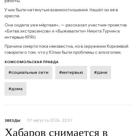
работы.
У них были натянутые взаимоотношения. Нашёл он её в
кресле.
Она сидела уже мёртвая», — рассказал участник проектов
«Битва экстрасенсов» и «Выживалити» Никита Турчин в
интервью KP.RU.
Причина смерти пока неизвестна, но в окружении Корнеевой
говорили о том, что у Юлии были проблемы с алкоголем.
КОМСОМОЛЬСКАЯ ПРАВДА
#социальные сети
#интервью
#дачи
#дома
07 августа 2026, 22:57
ЗВЕЗДЫ
Хабаров снимается в