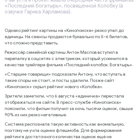
6 августа в прокат вышла очередная часть франшизы
«Последний богатырь», посвящённой Колобку (в
озвучке Гарика Харламова).
Однако рейтинг картины на «Кинопоиске» резко упал до
единицы. На сеансы продаются буквально по 5–6 билетов,
что сложно представить.
Режиссёр семейной картины Антон Маслов вступил в
перепалку в соцсетях с электриком, который усомнился в
качестве трейлера фильма «Последний колобок. Богатырь».
«Старшие товарищи» подсказали Антону, что вступать в
такие споры не стоит, и посты удалили. Позже сайт
«Кинопоиск» скрыл рейтинг нового «Колобка».
Зрители заметили, что 6 августа «единичка» перестала
отображаться на сайте. В пресс-службе «Кинопоиска»
пояснили, что фильм получил за ночь тысячи оценок, свыше
90% из них резко негативные.
Система распознала такую активность как аномальную,
поэтому не учла оценки флешмоба. Для формирования
рейтинга достаточного количества оценок ещё не