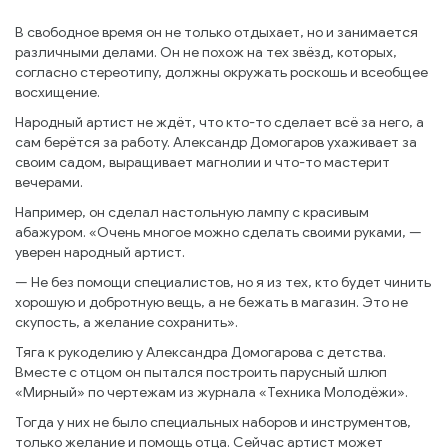
В свободное время он не только отдыхает, но и занимается
различными делами. Он не похож на тех звёзд, которых,
согласно стереотипу, должны окружать роскошь и всеобщее
восхищение.
Народный артист не ждёт, что кто-то сделает всё за него, а
сам берётся за работу. Александр Домогаров ухаживает за
своим садом, выращивает магнолии и что-то мастерит
вечерами.
Например, он сделал настольную лампу с красивым
абажуром. «Очень многое можно сделать своими руками, —
уверен народный артист.
— Не без помощи специалистов, но я из тех, кто будет чинить
хорошую и добротную вещь, а не бежать в магазин. Это не
скупость, а желание сохранить».
Тяга к рукоделию у Александра Домогарова с детства.
Вместе с отцом он пытался построить парусный шлюп
«Мирный» по чертежам из журнала «Техника Молодёжи».
Тогда у них не было специальных наборов и инструментов,
только желание и помощь отца. Сейчас артист может