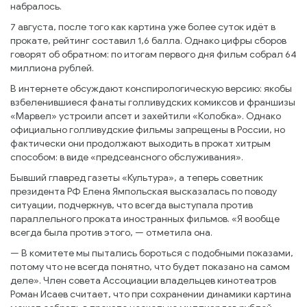
набралось.
7 августа, после того как картина уже более суток идёт в
прокате, рейтинг составил 1,6 балла. Однако цифры сборов
говорят об обратном: по итогам первого дня фильм собрал 64
миллиона рублей.
В интернете обсуждают конспирологическую версию: якобы
взбеленившиеся фанаты голливудских комиксов и франшизы
«Марвел» устроили апсет и захейтили «Колобка». Однако
официально голливудские фильмы запрещены в России, но
фактически они продолжают выходить в прокат хитрым
способом: в виде «предсеансного обслуживания».
Бывший главред газеты «Культура», а теперь советник
президента РФ Елена Ямпольская высказалась по поводу
ситуации, подчеркнув, что всегда выступала против
параллельного проката иностранных фильмов. «Я вообще
всегда была против этого, — отметила она.
— В комитете мы пытались бороться с подобными показами,
потому что не всегда понятно, что будет показано на самом
деле». Член совета Ассоциации владельцев кинотеатров
Роман Исаев считает, что при сохранении динамики картина