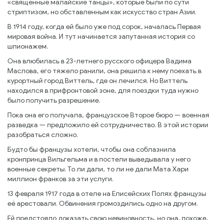
«священные малайские танцы», которые были по сути
стриптизом, но обставленным как искусство стран Азии.
В 1914 году, когда ей было уже под сорок, началась Первая
мировая война. И тут начинается запутанная история со
шпионажем.
Она влюбилась в 23-летнего русского офицера Вадима
Маслова, его тяжело ранили, она решила к нему поехать в
курортный город Виттель, где он лечился. Но Виттель
находился в прифронтовой зоне, для поездки туда нужно
было получить разрешение.
Пока она его получала, французское Второе бюро — военная
разведка — предложило ей сотрудничество. В этой истории
разобраться сложно.
Будто бы французы хотели, чтобы она соблазнила
кронпринца Вильгельма и в постели выведывала у него
военные секреты. То ли дали, то ли не дали Мата Хари
миллион франков за эти услуги.
13 февраля 1917 года в отеле на Елисейских Полях французы
её арестовали. Обвинения громоздились одно на другом.
Ей предстояло доказать свою невиновность, но она, похоже,