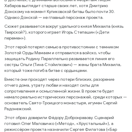
Хабаров выглядит старше своих лет, хотя Дмитрию
Донскому на момент Куликовской битвы было почти 30.
Однако Донской — не главный персонаж проекта.
Сюжет развивается вокруг удельного князя Михаила (князь
Тверской?), которого играет Игорь Степашин («Дети
перемен»).
Этот герой потерял семью в противостоянии с темником
Золотой Орды Мамаем и отправился в войско, чтобы
защищать Родину. Параллельно развивается линия его
сестры Ольги (Тина Стойилкович) — жены брата Михаила,
который тоже погиб в битве с ордынцами.
Вместе они проходят через потери близких, разорение
отчего дома, утрату любви и находят силы для
сопротивления и осмысленной жизни. В проекте будет
немало реально исторических персонажей, среди которых —
основатель Свято-Троицкого монастыря, игумен Сергий
Радонежский.
Этот образ доверили Фёдору Добронравову. Сценарий
готовил Олег Маловичко («Метод», «Хрустальный»), а
режиссёром проекта назначили Сергея Филатова («Бар