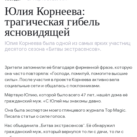
Юлия Корнеева:
трагическая гибель
ясновидящей
Юлия Корнеева была одной из самых ярких участниц
десятого сезона «Битвы экстрасенсов».
Зрители запомнили её благодаря фирменной фразе, которую
она часто повторяла: «Господи, помилуй, помогите высшие
силы». После участия в проекте Корнеева активно вела
социальные сети и общалась с поклонниками.
Мёртвую Юлию, которой было всего 47 лет, нашёл дома её
гражданский муж. «С Юлей мы знакомы давно.
Она была экспертом моего глянцевого журнала Top Magic.
Писала статьи о силе голоса.
Нас объединила „Битва экстрасенсов“. Её обнаружил
гражданский муж, который вернулся то ли с дачи, то ли с