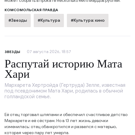
может собрать в прокате несколько миллиардов рублей.
КОМСОМОЛЬСКАЯ ПРАВДА
#Звезды
#Культура
#Культура: кино
07 августа 2026, 18:57
ЗВЕЗДЫ
Распутай историю Мата
Хари
Мархарета Хертройда (Гертруда) Зелле, известная
под псевдонимом Мата Хари, родилась в обычной
голландской семье.
Её отец торговал шляпами и обеспечил счастливое детство
Мархарете и её сёстрам. Но в 13 лет жизнь девочки
изменилась: отец обанкротился и развелся с матерью,
которая через пару лет умерла.