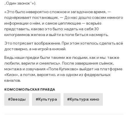
„Один звонок“»).
«Это было невероятно сложное и загадочное время, —
подчёркивает постановщик. — До нас дошло совсем немного
информации о нём, и самое цепляющее — всерьёз
представить, каково это было: надеть на себя 30
килограммов железа и выйти в поле биться насмерть.
Это потрясает воображение. При этом хотелось сделать всё
достоверно, а не игрой в князей.
Ведь наши предки были такими же людьми, как и мы: также
любили, верили и смеялись». После завершения съёмок,
монтажа и озвучания «Поле Куликово» выйдет на платформе
«Кион», а потом, вероятно, и на одном из федеральных
каналов.
КОМСОМОЛЬСКАЯ ПРАВДА
#Звезды
#Культура
#Культура: кино