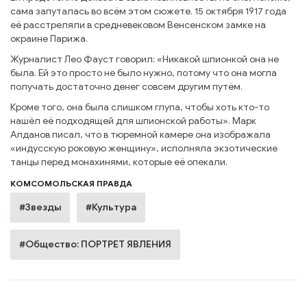
сама запуталась во всём этом сюжете. 15 октября 1917 года
её расстреляли в средневековом Венсенском замке на
окраине Парижа.
Журналист Лео Фауст говорил: «Никакой шпионкой она не
была. Ей это просто не было нужно, потому что она могла
получать достаточно денег совсем другим путём.
Кроме того, она была слишком глупа, чтобы хоть кто-то
нашёл её подходящей для шпионской работы». Марк
Алданов писал, что в тюремной камере она изображала
«индусскую роковую женщину», исполняла экзотические
танцы перед монахинями, которые её опекали.
КОМСОМОЛЬСКАЯ ПРАВДА
#Звезды
#Культура
#Общество: ПОРТРЕТ ЯВЛЕНИЯ