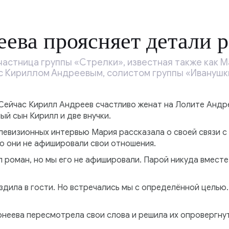
ева проясняет детали 
частница группы «Стрелки», известная также как М
 Кириллом Андреевым, солистом группы «Иванушки I
Сейчас Кирилл Андреев счастливо женат на Лолите Андре
лый сын Кирилл и две внучки.
левизионных интервью Мария рассказала о своей связи с
но они не афишировали свои отношения.
 роман, но мы его не афишировали. Парой никуда вместе
ездила в гости. Но встречались мы с определённой целью
неева пересмотрела свои слова и решила их опровергну