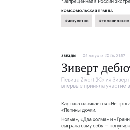
*Запрещенная в России экстр
КОМСОМОЛЬСКАЯ ПРАВДА
#искусство
#телевидение
06 августа 2026, 21:57
ЗВЕЗДЫ
Зиверт дебю
Певица Zivert (Юлия Зивер
впервые приняла участие 
Картина называется «Не трога
«Папины дочки.
Новые», «Два холма» и «Гран
сыграла саму себя — популярн