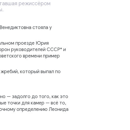
отавшая режиссёром
ы.
 Венедиктовна стояла у
фальном проезде Юрия
хорон руководителей СССР* и
советского времени пример
 жребий, который выпал по
но — задолго до того, как это
ые точки для камер — всё то,
 точному определению Леонида