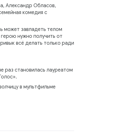
ва, Александр Обласов,
семейная комедия с
рь может завладеть телом
 герою нужно получить от
привык всё делать только ради
не раз становилась лауреатом
Голос».
а волчицу в мультфильме