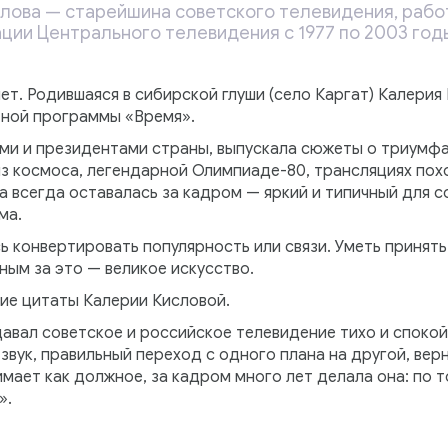
слова — старейшина советского телевидения, раб
ции Центрального телевидения с 1977 по 2003 год
лет. Родившаяся в сибирской глуши (село Каргат) Калерия
тной программы «Время».
ами и президентами страны, выпускала сюжеты о триум
из космоса, легендарной Олимпиаде-80, трансляциях по
а всегда оставалась за кадром — яркий и типичный для 
ма.
ь конвертировать популярность или связи. Уметь принять
ным за это — великое искусство.
кие цитаты Калерии Кисловой.
авал советское и российское телевидение тихо и спокой
вук, правильный переход с одного плана на другой, верн
имает как должное, за кадром много лет делала она: по
».