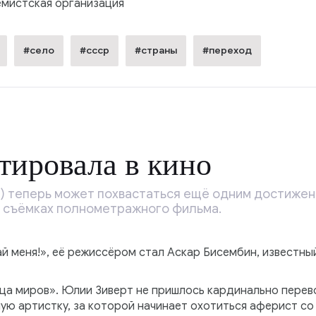
емистская организация
#село
#ссср
#страны
#переход
тировала в кино
т) теперь может похвастаться ещё одним достижен
в съёмках полнометражного фильма.
й меня!», её режиссёром стал Аскар Бисембин, известны
ица миров». Юлии Зиверт не пришлось кардинально пере
ую артистку, за которой начинает охотиться аферист со