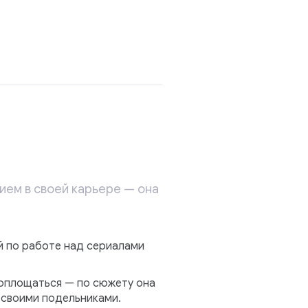
ием в своей карьере — она
й по работе над сериалами
воплощаться — по сюжету она
 своими подельниками.