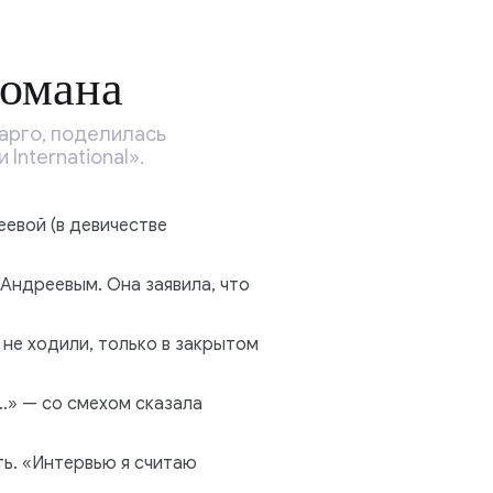
романа
арго, поделилась
nternational».
евой (в девичестве
 Андреевым. Она заявила, что
 не ходили, только в закрытом
…» — со смехом сказала
ть. «Интервью я считаю