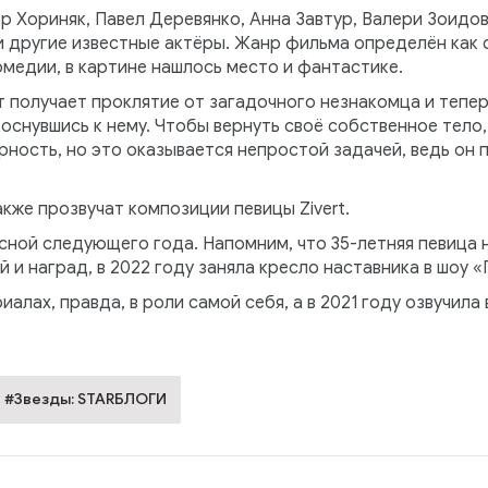
р Хориняк, Павел Деревянко, Анна Завтур, Валери Зоидо
и другие известные актёры. Жанр фильма определён как 
медии, в картине нашлось место и фантастике.
 получает проклятие от загадочного незнакомца и тепе
оснувшись к нему. Чтобы вернуть своё собственное тело,
ность, но это оказывается непростой задачей, ведь он 
акже прозвучат композиции певицы Zivert.
ной следующего года. Напомним, что 35-летняя певица 
 и наград, в 2022 году заняла кресло наставника в шоу «
иалах, правда, в роли самой себя, а в 2021 году озвучил
#Звезды: STARБЛОГИ