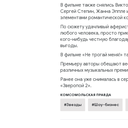
В фильме также снялись Викто
Сергей Степин, Жанна Эппле 
элементами романтической ко
По сюжету удачливый аферист
любого человека, просто прик
кого-нибудь честную благодар
выгоды.
В фильме «Не трогай меня!» т
Премьеру авторы обещают вес
различных музыкальных премий
Ранее она уже снималась в сер
«Зверопой 2».
КОМСОМОЛЬСКАЯ ПРАВДА
#Звезды
#Шоу-бизнес