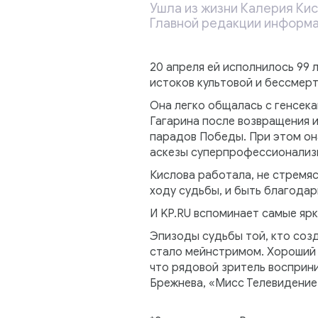
Ушла из жизни Калерия Ки
Главной редакции информа
20 апреля ей исполнилось 99 
истоков культовой и бессмер
Она легко общалась с генсек
Гагарина после возвращения 
парадов Победы. При этом он
аскезы суперпрофессионализ
Кислова работала, не стремяс
ходу судьбы, и быть благодар
И KP.RU вспоминает самые яр
Эпизоды судьбы той, кто созд
стало мейнстримом. Хороший з
что рядовой зритель восприн
Брежнева, «Мисс Телевидение