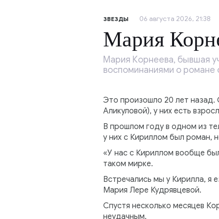
06 августа 2026, 21:38
ЗВЕЗДЫ
Мария Корне
Мария Корнеева, бывшая у
воспоминаниями о романе с
Это произошло 20 лет назад. 
Аликуловой), у них есть взрос
В прошлом году в одном из те
у них с Кириллом был роман, 
«У нас с Кириллом вообще был
таком мирке.
Встречались мы у Кирилла, я 
Мария Лере Кудрявцевой.
Спустя несколько месяцев Кор
неудачным.