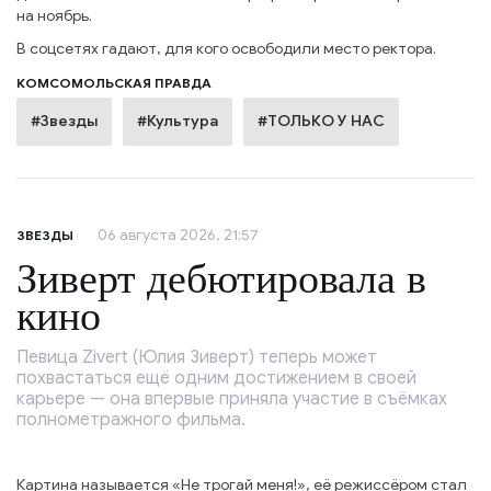
на ноябрь.
В соцсетях гадают, для кого освободили место ректора.
КОМСОМОЛЬСКАЯ ПРАВДА
#Звезды
#Культура
#ТОЛЬКО У НАС
06 августа 2026, 21:57
ЗВЕЗДЫ
Зиверт дебютировала в
кино
Певица Zivert (Юлия Зиверт) теперь может
похвастаться ещё одним достижением в своей
карьере — она впервые приняла участие в съёмках
полнометражного фильма.
Картина называется «Не трогай меня!», её режиссёром стал