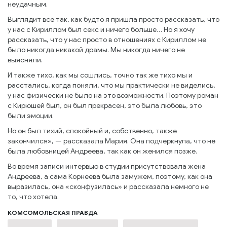
неудачным.
Выглядит всё так, как будто я пришла просто рассказать, что
у нас с Кириллом был секс и ничего больше… Но я хочу
рассказать, что у нас просто в отношениях с Кириллом не
было никогда никакой драмы. Мы никогда ничего не
выясняли.
И также тихо, как мы сошлись, точно так же тихо мы и
расстались, когда поняли, что мы практически не виделись,
у нас физически не было на это возможности. Поэтому роман
с Кирюшей был, он был прекрасен, это была любовь, это
были эмоции.
Но он был тихий, спокойный и, собственно, также
закончился», — рассказала Мария. Она подчеркнула, что не
была любовницей Андреева, так как он женился позже.
Во время записи интервью в студии присутствовала жена
Андреева, а сама Корнеева была замужем, поэтому, как она
выразилась, она «сконфузилась» и рассказала немного не
то, что хотела.
КОМСОМОЛЬСКАЯ ПРАВДА