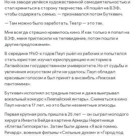
Но на заводе увлёкся художественной самодеятельностью и
стал крениться в сторону творчества. «Я пошёл на ВЭФ,
чтобы содержать семью, — признавался потом Буткевич.
— Там можно было заработать. Театр — это так.
Мне всегда страшно нравилось кино. И как только я попал на
ВЭФ, меня пригласили на телевидение, потом пошли и
другие предложения».
В середине 1960-х годов Паул ушёл из рабочих и попытался
стать юристом: изучал юриспруденцию и историю в
Латвийском государственном университете. Но от судьбы и
увлечения искусством уйти не удалось: Паул обладал
красивым голосом и был принят в ансамбль «Рижская
пантомима».
Буткевич исполнял эстрадные песни и даже выигрывал
вокальный конкурс «Лиепайский янтарь». Сниматься в кино
Паул начал в 17 лет, но это были незаметные эпизоды.
Первая крупная роль пришла в 25 лет — он сыграл молодого
хирурга Иманта Вейде в картине Армиды Неретниеце
«Клятва Гиппократа». Затем были драма «Я всё помню,
Ричард», военные фильмы «Сильные духом» и «Город под