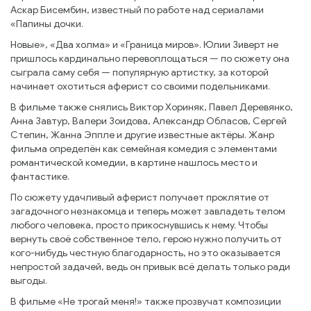
Аскар Бисембин, известный по работе над сериалами
«Папины дочки.
Новые», «Два холма» и «Граница миров». Юлии Зиверт не
пришлось кардинально перевоплощаться — по сюжету она
сыграла саму себя — популярную артистку, за которой
начинает охотиться аферист со своими подельниками.
В фильме также снялись Виктор Хориняк, Павел Деревянко,
Анна Завтур, Валери Зоидова, Александр Обласов, Сергей
Степин, Жанна Эппле и другие известные актёры. Жанр
фильма определён как семейная комедия с элементами
романтической комедии, в картине нашлось место и
фантастике.
По сюжету удачливый аферист получает проклятие от
загадочного незнакомца и теперь может завладеть телом
любого человека, просто прикоснувшись к нему. Чтобы
вернуть своё собственное тело, герою нужно получить от
кого-нибудь честную благодарность, но это оказывается
непростой задачей, ведь он привык всё делать только ради
выгоды.
В фильме «Не трогай меня!» также прозвучат композиции