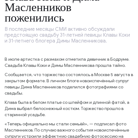
Масленников
поженились
В последние месяцы СМИ активно обсуждали
предстоящую свадьбу 31-летней певицы Клавы Коки
и 31-летнего блогера Димы Масленникова.
В июле артистка с размахом отметила девичник в Бодруме.
Свадьба Клавы Коки и Димы Масленникова прошла тайно.
Сообщается, что торжество состоялось в Москве 5 августа в
закрытом формате. В личном блоге новоиспечённый супруг
певицы Дима Масленников поделился фотографиями со
свадьбы.
Клава была в белом платье со шлейфом и длинной фатой, а
Дима выбрал белоснежный костюм. Торжество прошло в
старинной усадьбе.
«Теперь официально мы стали семьёй», — подписал фото
Масленников. По случаю важного события новоиспечённые
супруги устроили эффектную свадебную фотосессию на