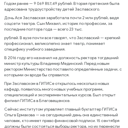
Годом ранее — 9 069 857,49 рублей. Вторая претензия была
адресована трудоустройству детей Заславского.
Дочь Ася Заславская заработала почти 2 млн рублей, ведя
соцсети театра. Сын Михаил, историк по профессии, за
последние полтора года — всего 23 тыс.
рублей. В вузе почти все говорят, что Заславский — крепкий
профессионал, великолепно знает театр, понимает
специфику учебного заведения.
В 2016 году его назначил на должность ректора тогдашний
министр культуры Владимир Мединский. Перед новым
ректором Министерство поставило определённые задачи, с
которыми он вроде бы справился.
При Заславском в ГИТИСе открылось несколько новых
кафедр, появилось много новых учебных программ,
специализаций и экспериментальных курсов. Был открыт
филиал ГИТИСа в Благовещенске.
Сейчас институтом управляет главный бухгалтер ГИТИСа
Ольга Ермакова — на сегодняшний день она единственный
человек, кто имеет право финансовой подписи. 15 сентября
должны были состояться выборы ректора, но их перенесли