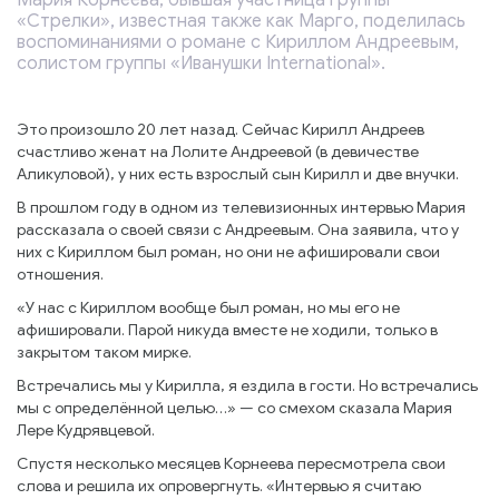
Мария Корнеева, бывшая участница группы
«Стрелки», известная также как Марго, поделилась
воспоминаниями о романе с Кириллом Андреевым,
солистом группы «Иванушки International».
Это произошло 20 лет назад. Сейчас Кирилл Андреев
счастливо женат на Лолите Андреевой (в девичестве
Аликуловой), у них есть взрослый сын Кирилл и две внучки.
В прошлом году в одном из телевизионных интервью Мария
рассказала о своей связи с Андреевым. Она заявила, что у
них с Кириллом был роман, но они не афишировали свои
отношения.
«У нас с Кириллом вообще был роман, но мы его не
афишировали. Парой никуда вместе не ходили, только в
закрытом таком мирке.
Встречались мы у Кирилла, я ездила в гости. Но встречались
мы с определённой целью…» — со смехом сказала Мария
Лере Кудрявцевой.
Спустя несколько месяцев Корнеева пересмотрела свои
слова и решила их опровергнуть. «Интервью я считаю