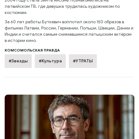
2004 году стала Зинта Янсоне: познакомились на
латвийском ТВ, где девушка трудилась художником по
костюмам.
За 60 лет работы Буткевич воплотил около 150 образов в
фильмах Латвии, России, Германии, Польши, Швеции, Дании и
Индии и считался самым снимавшимся латышским актёром
в истории кино.
КОМСОМОЛЬСКАЯ ПРАВДА
#Звезды
#Культура
#УТРАТЫ