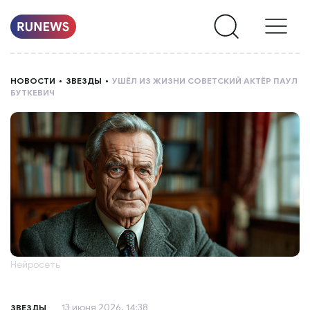
НОВОСТИ
НОВОСТИ
ЗВЕЗДЫ
УШЁЛ ИЗ ЖИЗНИ СОВЕТСКИЙ АКТЁР ПАУЛ
БУТКЕВИЧ
РУБРИКИ
О
НАС
Нейросеть
13 июня 2026, 14:38
ЗВЕЗДЫ