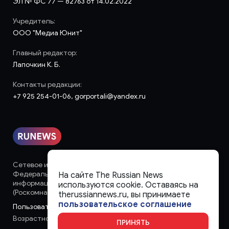
ЭЛ № ФС 77 — 82763 от 14.02.2022
Учредитель:
ООО "Медиа Юнит"
Главный редактор:
Лапочкин К. Б.
Контакты редакции:
+7 925 254-01-06, gorportali@yandex.ru
Сетевое издание «runews» (18+) зарегистрировано в
Федеральной службе по надзору в сфере связи,
На сайте The Russian News
информационных технологий и массовых коммуникаций
используются cookie. Оставаясь на
(Роскомнадзор)
therussiannews.ru, вы принимаете
пользовательское соглашение
Пользовательское соглашение
Возрастное ограничение:
18+
ПРИНЯТЬ