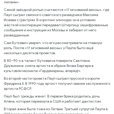
липами».
Самой звёздной ролью считаются «17 мгновений весны», где
Паул сыграл связного советского разведчика Максима
Исаева с Центром. В коротких эпизодах он в условиях
жёсткой конспирации передавал Штирлицу зашифрованные
сообщения и инструкции из Москвы и забирал от него
разведданные.
Сам Буткевич уверял, что его рассматривали на главную
роль. После «17 мгновений весны» у Паула было ещё
несколько десятков проектов.
В 80–90-х в талант Буткевича поверила Светлана
Дружинина: сняла артиста в образе Якова Бергера в
культовом мюзикле «Гардемарины, вперёд!».
Во второй части проекта Паул сыграл прусского короля
Фридриха II. В 1990 году артист получил звание заслуженного
артиста РСФСР.
Паул был трижды женат. В первом браке родилась дочь
Алёна, которая переехала в США и работает дантистом.
Вторая жена была тоже из Латвии. Третьей супругой Паула в