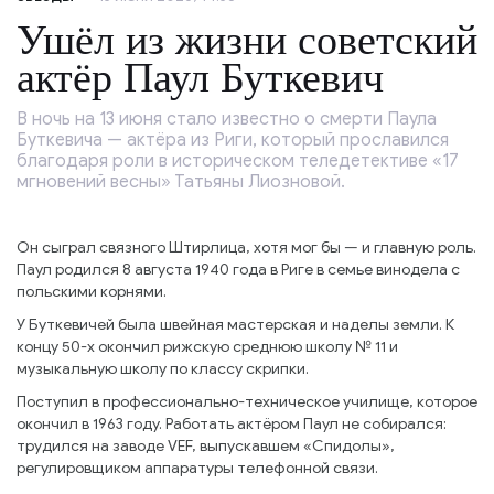
Ушёл из жизни советский
актёр Паул Буткевич
В ночь на 13 июня стало известно о смерти Паула
Буткевича — актёра из Риги, который прославился
благодаря роли в историческом теледетективе «17
мгновений весны» Татьяны Лиозновой.
Он сыграл связного Штирлица, хотя мог бы — и главную роль.
Паул родился 8 августа 1940 года в Риге в семье винодела с
польскими корнями.
У Буткевичей была швейная мастерская и наделы земли. К
концу 50-х окончил рижскую среднюю школу № 11 и
музыкальную школу по классу скрипки.
Поступил в профессионально-техническое училище, которое
окончил в 1963 году. Работать актёром Паул не собирался:
трудился на заводе VEF, выпускавшем «Спидолы»,
регулировщиком аппаратуры телефонной связи.