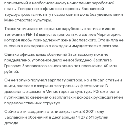
полномочий и необоснованному начислению заработной
платы. Говорят о конфликте интересов: Заславский
трудоустроил в институт своих сына и дочь без уведомления
Министерства культуры.
Также упоминаются скрытые зарубежные активы: в июле
телеканал РЕН ТВ выпустил репортаж о вилле в Черногории,
которая якобы принадлежит жене Заславского. Эта вилла не
внесена в декларацию о доходах и имуществе экс-ректора.
Однако официальных обвинений Заславскому пока не
предъявлено, уголовное дело не возбуждено. Зарплата
Григория Заславского за несколько лет превысила 40 млн
рублей.
Он не только получал зарплату ректора, но и писал статьи и
книги, заседал в жюри на театральных фестивалях. В
доковидные времена Министерство культуры РФ ежегодно
публиковало сведения о зарплатах и доходах руководителей
подведомственных структур.
Сейчас эти сведения стали закрытыми. В 2021 году
Заславский обозначил в декларации 14 272 611 рублей
дохода.