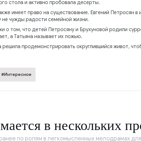
го стола и активно пробовала десерты.
кже имеет право на существование. Евгений Петросян в 
у не чужды радости семейной жизни.
хи о том, что детей Петросяну и Брухуновой родили сурр
ет, а Татьяна называет их ложью.
на решила продемонстрировать округлившийся живот, чт
#Интересное
мается в нескольких пр
 ранее по ролям в легкомысленных мелодрамах для