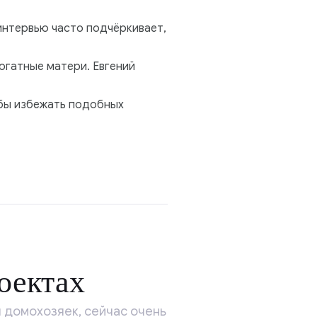
интервью часто подчёркивает,
огатные матери. Евгений
обы избежать подобных
оектах
 домохозяек, сейчас очень