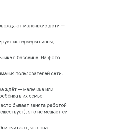
ровождают маленькие дети —
ирует интерьеры виллы,
ьнике в бассейне. На фото
имания пользователей сети.
на ждёт — мальчика или
ребёнка в их семье.
часто бывает занята работой
ешествует), это не мешает ей
Они считают, что она