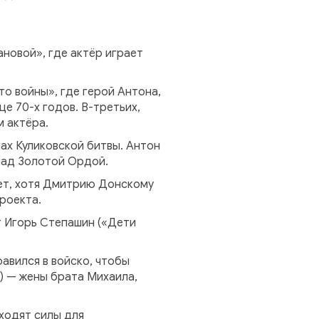
ановой», где актёр играет
о войны», где герой Антона,
е 70-х годов. В-третьих,
 актёра.
ах Куликовской битвы. Антон
над Золотой Ордой.
лет, хотя Дмитрию Донскому
роекта.
т Игорь Степашин («Дети
авился в войско, чтобы
) — жены брата Михаила,
аходят силы для