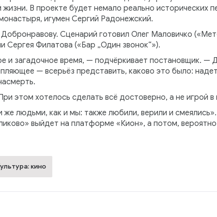
 жизни. В проекте будет немало реально исторических 
монастыря, игумен Сергий Радонежский.
Добронравову. Сценарий готовил Олег Маловичко («Мето
 Сергея Филатова («Бар „Один звонок“»).
е и загадочное время, — подчёркивает постановщик. — 
пляющее — всерьёз представить, каково это было: надет
насмерть.
ри этом хотелось сделать всё достоверно, а не игрой в 
 же людьми, как и мы: также любили, верили и смеялись»
ликово» выйдет на платформе «Кион», а потом, вероятно
ультура: кино