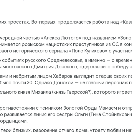
ких проектах. Во-первых, продолжается работа над «Каз
очередной частью «Алекса Лютого» под названием «Золот
нимается розыском нацистских преступников из СС в конц
вого исторического сериала «Поле Куликово» с участием
о событиях русского Средневековья, а именно — о времен
зя московского Дмитрия Донского, одержавшего победу 
сами и небритым лицом Хабаров выглядит старше своих 
было почти 30. Однако Донской — не главный персонаж п
льного князя Михаила (князь Тверской?), которого играе
противостоянии с темником Золотой Орды Мамаем и отпр
 развивается линия его сестры Ольги (Тина Стойилкович
с ордынцами.
тери близких, разорение отчего дома, утрату любви и н