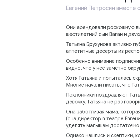
Евгений Петросян вместе с
Они арендовали роскошную ви
шестилетний сын Ваган и двух
Татьяна Брухунова активно п
аппетитные десерты из рестор
Особенно внимание подписчико
видно, что у неё заметно окру
Хотя Татьяна и попыталась ск
Многие начали писать, что Тат
Поклонники поздравляют Тать
девочку. Татьяна не раз говор
Она заботливая мама, которая
(она директор в театре Евген
уделять малышам достаточно
Однако нашлись и скептики, к