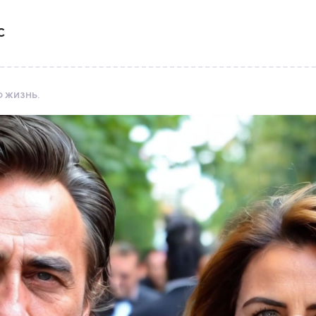
С
Ю ЖИЗНЬ.