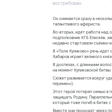
востребован.
Он снимается сразу в несколь
талантливого афериста.
Во-вторых, идёт работа над 
подполковник КГБ Елисеев, за
недавно стартовали съёмки но
В «Поле Куликово» речь идёт 
Хабаров играет великого кня
В доспехах, с длинными воло
на момент Куликовской битвы 
Сюжет развивается вокруг уде
перемен»).
Этот герой потерял семью в 
защищать Родину. Параллельно
который тоже погиб в битве 
Вместе они проходят через по