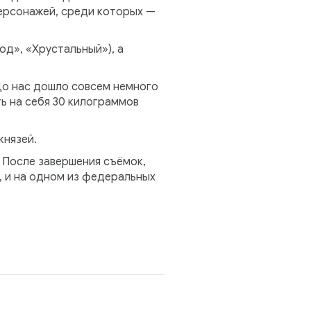
персонажей, среди которых —
д», «Хрустальный»), а
До нас дошло совсем немного
ь на себя 30 килограммов
князей.
. После завершения съёмок,
, и на одном из федеральных