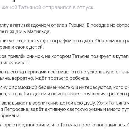
 женой Татьяной отправился в отпуск.
ллу в пятизвёздочном отеле в Турции. В поездке их соп
летняя дочь Матильда.
убликует в соцсетях фотографии с отдыха. Она демонстр
ана и своих детей.
в привлёк снимок, на котором Татьяна позирует в купал
глился живот.
рыть его за перилами лестницы, это не ускользнуло от вн
ьяна, вероятно, ждёт третьего ребёнка.
яну с возможной беременностью и интересуются, кого о
ила, что любит детей и не исключает появления третьего 
 вкладывает в воспитание детей всю душу. Хотя Татьяна 
ия Петросяна, ведёт активную светскую жизнь и много пут
 времени.
оторые предположили, что Татьяна просто поправилась. 