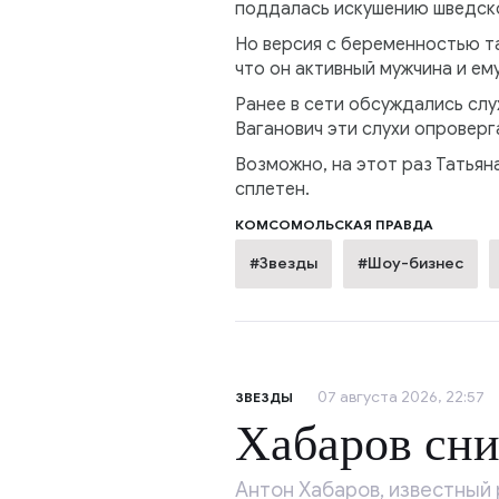
поддалась искушению шведско
Но версия с беременностью та
что он активный мужчина и ем
Ранее в сети обсуждались слу
Ваганович эти слухи опроверга
Возможно, на этот раз Татья
сплетен.
КОМСОМОЛЬСКАЯ ПРАВДА
#Звезды
#Шоу-бизнес
07 августа 2026, 22:57
ЗВЕЗДЫ
Хабаров сни
Антон Хабаров, известный