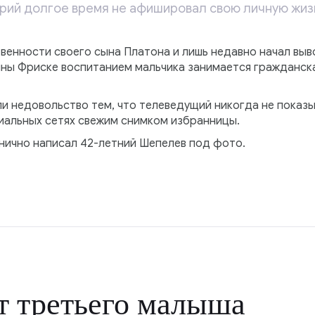
ий долгое время не афишировал свою личную жиз
енности своего сына Платона и лишь недавно начал выво
ны Фриске воспитанием мальчика занимается гражданск
и недовольство тем, что телеведущий никогда не показыв
иальных сетях свежим снимком избранницы.
онично написал 42-летний Шепелев под фото.
т третьего малыша